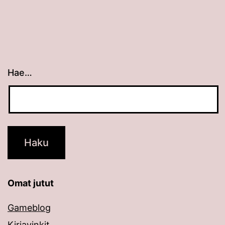
Hae…
Kun tuloksia tulee, voit selata niitä nuolinäppäimillä
Omat jutut
Gameblog
Kirjavinkit