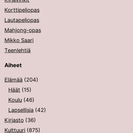
Korttipeliopas
Lautapeliopas
Mahjong-opas
Mikko Saari
Teenlehtiä
Aiheet
Elämää
(204)
Häät
(15)
Koulu
(46)
Lapsellisia
(42)
Kirjasto
(36)
Kulttuuri
(875)