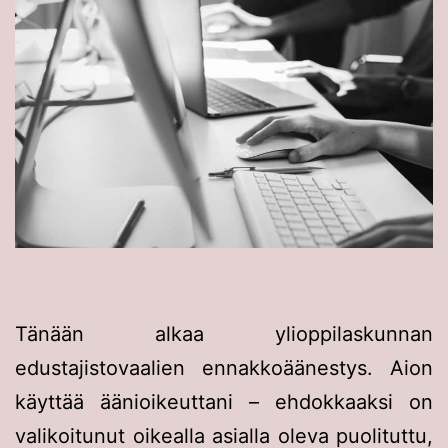
Tänään alkaa ylioppilaskunnan
edustajistovaalien ennakkoäänestys. Aion
käyttää äänioikeuttani – ehdokkaaksi on
valikoitunut oikealla asialla oleva puolituttu,