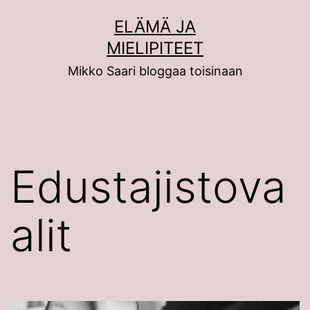
Siirry
ELÄMÄ JA
sisältöön
MIELIPITEET
Mikko Saari bloggaa toisinaan
Edustajistova
alit