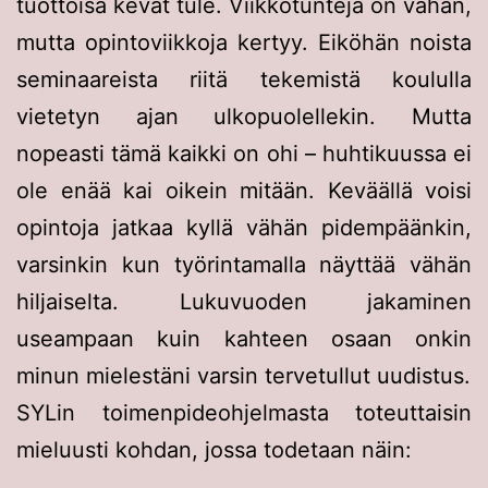
tuottoisa kevät tule. Viikkotunteja on vähän,
mutta opintoviikkoja kertyy. Eiköhän noista
seminaareista riitä tekemistä koululla
vietetyn ajan ulkopuolellekin. Mutta
nopeasti tämä kaikki on ohi – huhtikuussa ei
ole enää kai oikein mitään. Keväällä voisi
opintoja jatkaa kyllä vähän pidempäänkin,
varsinkin kun työrintamalla näyttää vähän
hiljaiselta. Lukuvuoden jakaminen
useampaan kuin kahteen osaan onkin
minun mielestäni varsin tervetullut uudistus.
SYLin toimenpideohjelmasta toteuttaisin
mieluusti kohdan, jossa todetaan näin: