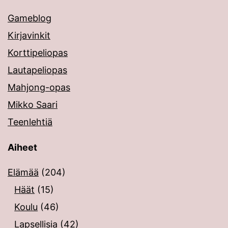
Gameblog
Kirjavinkit
Korttipeliopas
Lautapeliopas
Mahjong-opas
Mikko Saari
Teenlehtiä
Aiheet
Elämää
(204)
Häät
(15)
Koulu
(46)
Lapsellisia
(42)