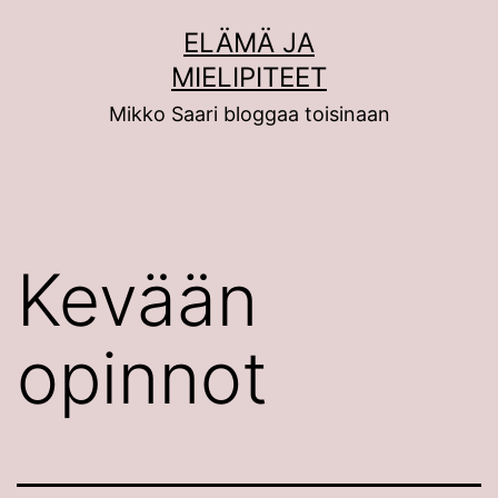
Siirry
ELÄMÄ JA
sisältöön
MIELIPITEET
Mikko Saari bloggaa toisinaan
Kevään
opinnot