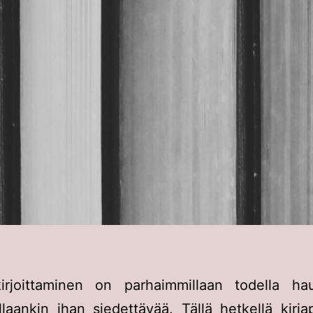
kirjoittaminen on parhaimmillaan todella ha
laankin ihan siedettävää. Tällä hetkellä kirjap