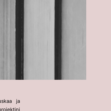
uskaa ja
rojektini