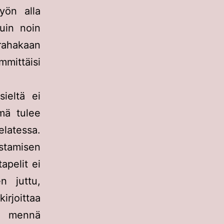
yön alla
kuin noin
urahakaan
mittäisi
sieltä ei
ämä tulee
elatessa.
amisen
apelit ei
n juttu,
irjoittaa
n mennä