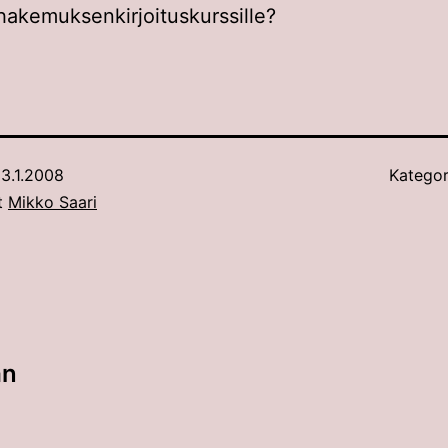
akemuksenkirjoituskurssille?
3.1.2008
Kategor
ut
Mikko Saari
an