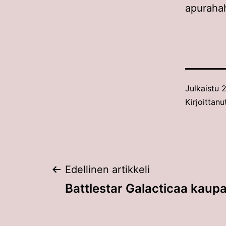
apurahah
Julkaistu
2
Kirjoittan
Artikkelien
Edellinen artikkeli
Battlestar Galacticaa kaup
selaus