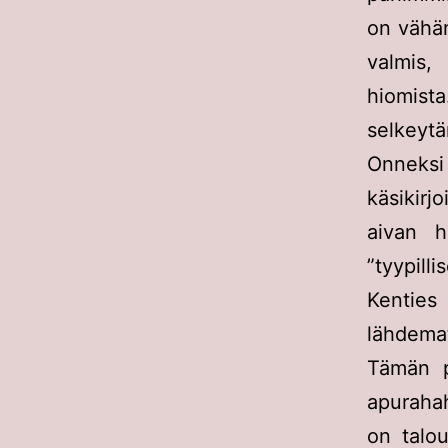
on vähän
valmis,
hiomista.
selkeytä
Onneksi 
käsikir
aivan hi
”tyypill
Kenties 
lähdemat
Tämän p
apurahah
on talou