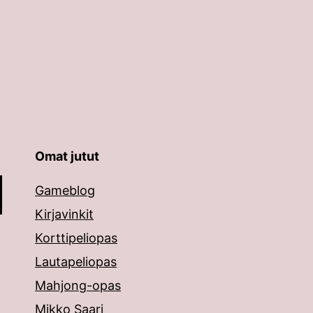
Omat jutut
äppäimillä ylös ja alas ja siirtyä halutulle sivulle ent
Gameblog
Kirjavinkit
Korttipeliopas
Lautapeliopas
Mahjong-opas
Mikko Saari