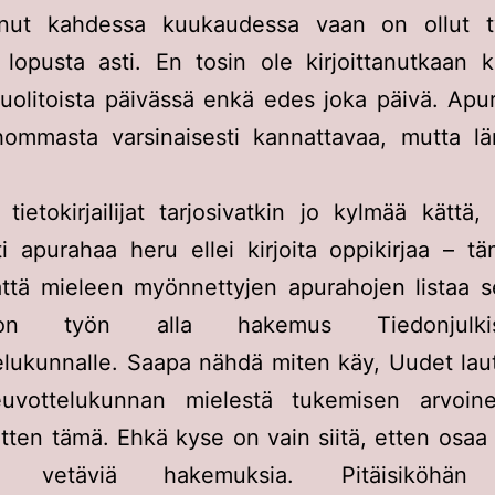
unut kahdessa kuukaudessa vaan on ollut t
lopusta asti. En tosin ole kirjoittanutkaan 
uolitoista päivässä enkä edes joka päivä. Ap
hommasta varsinaisesti kannattavaa, mutta läm
ietokirjailijat tarjosivatkin jo kylmää kättä, 
ti apurahaa heru ellei kirjoita oppikirjaa – t
ttä mieleen myönnettyjen apurahojen listaa s
n työn alla hakemus Tiedonjulkist
lukunnalle. Saapa nähdä miten käy, Uudet laut
euvottelukunnan mielestä tukemisen arvoine
sitten tämä. Ehkä kyse on vain siitä, etten osaa k
vän vetäviä hakemuksia. Pitäisiköhä