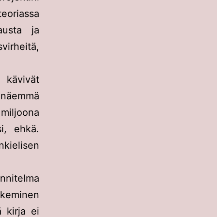
teoriassa
austa ja
svirheitä,
a kävivät
n näemmä
 miljoona
si, ehkä.
nkielisen
nnitelma
tekeminen
 kirja ei