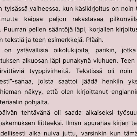
 tylsässä vaiheessa, kun käsikirjoitus on noin 
 mutta kaipaa paljon rakastavaa pilkunviil
 Puurran pelien sääntöjä läpi, korjailen kirjoitu
n tekstiä ja teen esimerkkejä. Plääh.
on ystävällisiä oikolukijoita, parikin, jotk
joituksen alkuosan läpi punakynä viuhuen. Tee
rvittäviä tyyppivirheitä. Tekstissä oli noin
isesti”-sanaa, joista saattoi jäädä henkiin yk
hieman näkyy, että olen kirjoittanut englanni
eriaalin pohjalta.
äivän tehtävänä oli saada aikaiseksi työsuu
akemuksen liitteeksi. Ilman apurahaa kirjan 
dellisesti aika nuiva juttu, varsinkin kun tämä