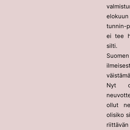
valmist
elokuun 
tunnin-p
ei tee 
silti.
Suomen t
ilmeises
väistämä
Nyt o
neuvotte
ollut n
olisiko 
riittä