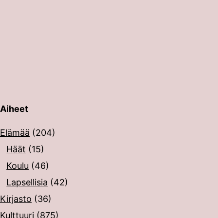
Aiheet
erin painalluksella. Kosketusnäytöllisten laitteiden käyt
Elämää
(204)
Häät
(15)
Koulu
(46)
Lapsellisia
(42)
Kirjasto
(36)
Kulttuuri
(875)