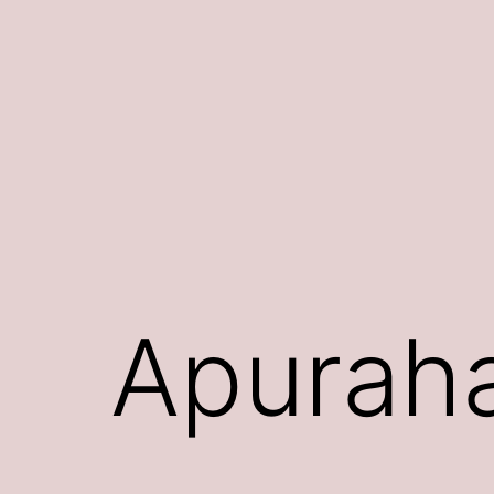
Siirry
sisältöön
Apurah