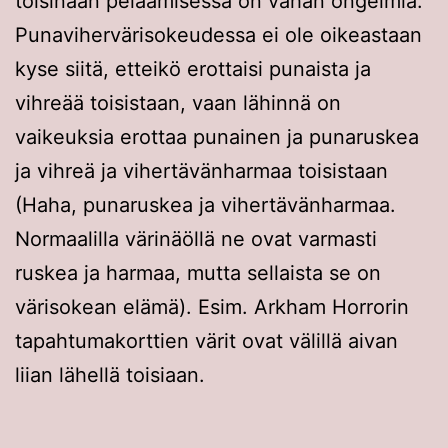
toisinaan pelaamisessa on vähän ongelmia.
Punavihervärisokeudessa ei ole oikeastaan
kyse siitä, etteikö erottaisi punaista ja
vihreää toisistaan, vaan lähinnä on
vaikeuksia erottaa punainen ja punaruskea
ja vihreä ja vihertävänharmaa toisistaan
(Haha, punaruskea ja vihertävänharmaa.
Normaalilla värinäöllä ne ovat varmasti
ruskea ja harmaa, mutta sellaista se on
värisokean elämä). Esim. Arkham Horrorin
tapahtumakorttien värit ovat välillä aivan
liian lähellä toisiaan.