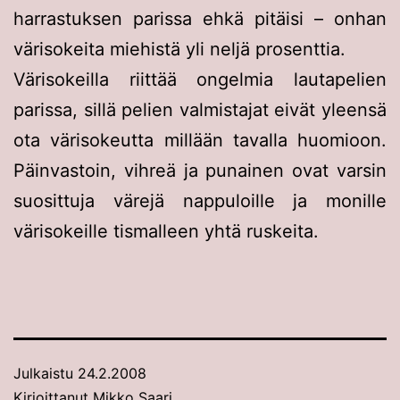
harrastuksen parissa ehkä pitäisi – onhan
värisokeita miehistä yli neljä prosenttia.
Värisokeilla riittää ongelmia lautapelien
parissa, sillä pelien valmistajat eivät yleensä
ota värisokeutta millään tavalla huomioon.
Päinvastoin, vihreä ja punainen ovat varsin
suosittuja värejä nappuloille ja monille
värisokeille tismalleen yhtä ruskeita.
Julkaistu
24.2.2008
Kirjoittanut
Mikko Saari