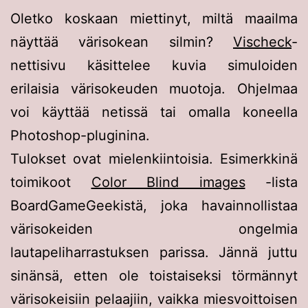
Oletko koskaan miettinyt, miltä maailma
näyttää värisokean silmin?
Vischeck
-
nettisivu käsittelee kuvia simuloiden
erilaisia värisokeuden muotoja. Ohjelmaa
voi käyttää netissä tai omalla koneella
Photoshop-pluginina.
Tulokset ovat mielenkiintoisia. Esimerkkinä
toimikoot
Color Blind images
-lista
BoardGameGeekistä, joka havainnollistaa
värisokeiden ongelmia
lautapeliharrastuksen parissa. Jännä juttu
sinänsä, etten ole toistaiseksi törmännyt
värisokeisiin pelaajiin, vaikka miesvoittoisen