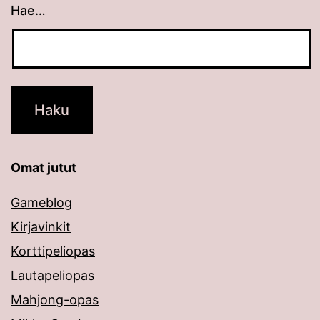
Hae…
Kun tuloksia tulee, voit selata niitä nuolinäppäimillä
Omat jutut
Gameblog
Kirjavinkit
Korttipeliopas
Lautapeliopas
Mahjong-opas