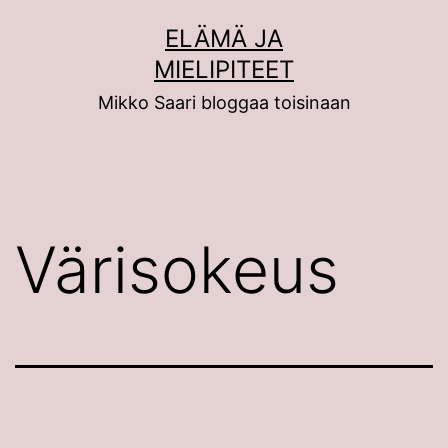
Siirry
ELÄMÄ JA
sisältöön
MIELIPITEET
Mikko Saari bloggaa toisinaan
Värisokeus