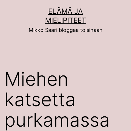
Siirry
ELÄMÄ JA
sisältöön
MIELIPITEET
Mikko Saari bloggaa toisinaan
Miehen
katsetta
purkamassa