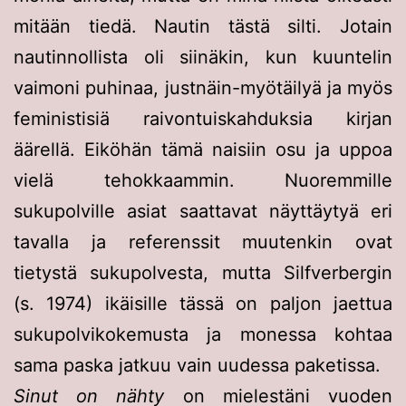
mitään tiedä. Nautin tästä silti. Jotain
nautinnollista oli siinäkin, kun kuuntelin
vaimoni puhinaa, justnäin-myötäilyä ja myös
feministisiä raivontuiskahduksia kirjan
äärellä. Eiköhän tämä naisiin osu ja uppoa
vielä tehokkaammin. Nuoremmille
sukupolville asiat saattavat näyttäytyä eri
tavalla ja referenssit muutenkin ovat
tietystä sukupolvesta, mutta Silfverbergin
(s. 1974) ikäisille tässä on paljon jaettua
sukupolvikokemusta ja monessa kohtaa
sama paska jatkuu vain uudessa paketissa.
Sinut on nähty
on mielestäni vuoden