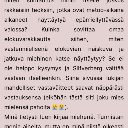
miten suhtautua niihin itselle joskus
rakkaisiin teoksiin, jotka ovat metoo-aikana
alkaneet näyttäytyä epämiellyttävässä
valossa? Kuinka sovittaa omaa
elokuvarakkautta siihen, miten
vastenmielisenä elokuvien naiskuva ja
jatkuva miehinen katse näyttäytyy? Se ei
ole helppo kysymys ja Silfverberg väittää
vastaan itselleenkin. Siinä sivussa lukijan
mahdolliset vastaväitteet saavat näppärästi
vastauksensa (eiköhän tästä silti joku mies
mielensä pahoita
).
Minä tietysti luen kirjaa miehenä. Tunnistan
monia aiheita, mutta en minä niistä oikeasti