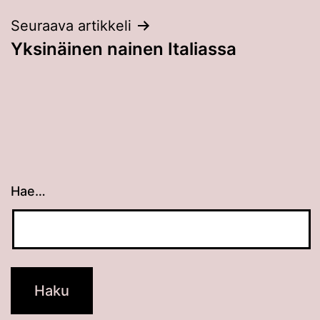
Seuraava artikkeli
Yksinäinen nainen Italiassa
Hae…
Kun tuloksia tulee, voit selata niitä nuolinäppäimillä