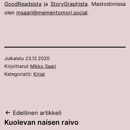
GoodReadsista
ja
StoryGraphista
. Mastodonissa
olen
msaari@mementomori.social
.
Julkaistu
23.12.2020
Kirjoittanut
Mikko Saari
Kategoria(t):
Kirjat
Artikkelien
Edellinen artikkeli
Kuolevan naisen raivo
selaus