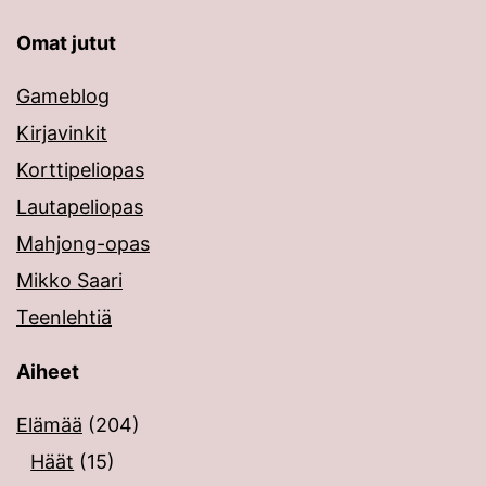
Omat jutut
Gameblog
Kirjavinkit
Korttipeliopas
Lautapeliopas
Mahjong-opas
Mikko Saari
Teenlehtiä
Aiheet
Elämää
(204)
Häät
(15)