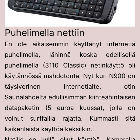
Puhelimella nettiin
En ole aikaisemmin käyttänyt internetiä
puhelimella, lähinnä koska edellisellä
puhelimella (3110 Classic) netinkäyttö oli
käytännössä mahdotonta. Nyt kun N900 on
täysiverinen internetlaite, otin
Saunalahdelta edullisimman kiinteähintaisen
datapaketin (5 euroa kuussa), jolla on
voinut surffailla rajatta. Kummasti sitä
kaikenlaista käyttöä keksiikin…
Netille on kyllä ollut käyttöä. Kameralla