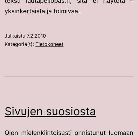
teksti lautapeliopas.fi, sitä ei näytetä –
yksinkertaista ja toimivaa.
Julkaistu
7.2.2010
Kategoria(t):
Tietokoneet
Sivujen suosiosta
Olen mielenkiintoisesti onnistunut luomaan