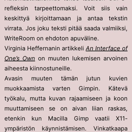
refleksin tarpeettomaksi. Voit siis vain
keskittyä kirjoittamaan ja antaa tekstin
virrata. Jos joku teksti pitää saada valmiiksi,
WriteRoom on ehdoton apuväline.
Virginia Heffernanin artikkeli
An Interface of
One’s Own
on muuten lukemisen arvoinen
aiheesta kiinnostuneille.
Avasin muuten tämän jutun kuvien
muokkaamista varten Gimpin. Kätevä
työkalu, mutta kuvan rajaamiseen ja koon
muuttamiseen se on aivan liian raskas,
etenkin kun Macilla Gimp vaatii X11-
ympäristön käynnistämisen. Vinkatkaapa