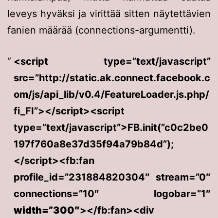
leveys hyväksi ja virittää sitten näytettävien
fanien määrää (connections-argumentti).
<script type=”text/javascript”
src=”http://static.ak.connect.facebook.c
om/js/api_lib/v0.4/FeatureLoader.js.php/
fi_FI”></script><script
type=”text/javascript”>FB.init(”c0c2be0
197f760a8e37d35f94a79b84d”);
</script><fb:fan
profile_id=”231884820304″ stream=”0″
connections=”10″ logobar=”1″
width=”300″
></fb:fan><div