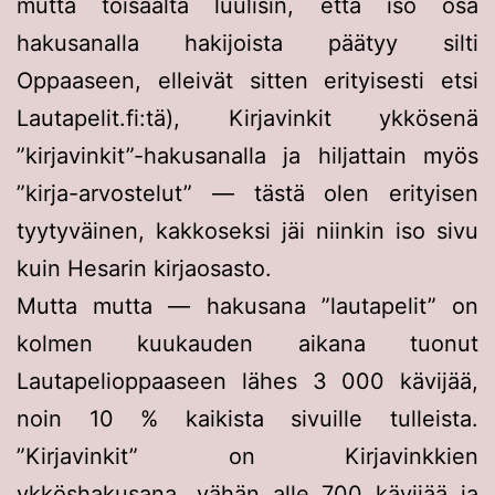
mutta toisaalta luulisin, että iso osa
hakusanalla hakijoista päätyy silti
Oppaaseen, elleivät sitten erityisesti etsi
Lautapelit.fi:tä), Kirjavinkit ykkösenä
”kirjavinkit”-hakusanalla ja hiljattain myös
”kirja-arvostelut” — tästä olen erityisen
tyytyväinen, kakkoseksi jäi niinkin iso sivu
kuin Hesarin kirjaosasto.
Mutta mutta — hakusana ”lautapelit” on
kolmen kuukauden aikana tuonut
Lautapelioppaaseen lähes 3 000 kävijää,
noin 10 % kaikista sivuille tulleista.
”Kirjavinkit” on Kirjavinkkien
ykköshakusana, vähän alle 700 kävijää ja