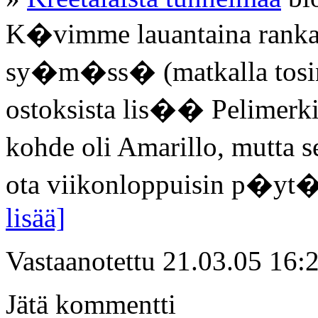
K�vimme lauantaina rank
sy�m�ss� (matkalla tosin 
ostoksista lis�� Pelimer
kohde oli Amarillo, mutta 
ota viikonloppuisin p�yt�v
lisää]
Vastaanotettu 21.03.05 16:
Jätä kommentti