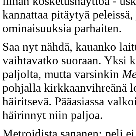
ilman kosketusnäyttöä - usko
kannattaa pitäytyä peleissä,
ominaisuuksia parhaiten.
Saa nyt nähdä, kauanko lait
vaihtavatko suoraan. Yksi ku
paljolta, mutta varsinkin
Me
pohjalla kirkkaanvihreänä lo
häiritsevä. Pääasiassa valko
häirinnyt niin paljoa.
Metroidista sananen: peli e