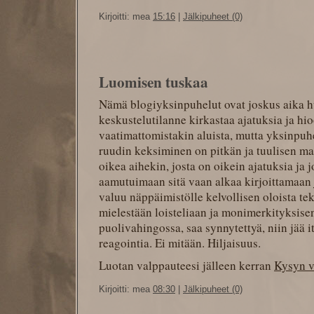
Kirjoitti: mea
15:16
|
Jälkipuheet (0)
Luomisen tuskaa
Nämä blogiyksinpuhelut ovat joskus aika h
keskustelutilanne kirkastaa ajatuksia ja hioo
vaatimattomistakin aluista, mutta yksinpuh
ruudin keksiminen on pitkän ja tuulisen ma
oikea aihekin, josta on oikein ajatuksia ja 
aamutuimaan sitä vaan alkaa kirjoittamaan j
valuu näppäimistölle kelvollisen oloista tek
mielestään loisteliaan ja monimerkityksise
puolivahingossa, saa synnytettyä, niin jää 
reagointia. Ei mitään. Hiljaisuus.
Luotan valppauteesi jälleen kerran
Kysyn 
Kirjoitti: mea
08:30
|
Jälkipuheet (0)