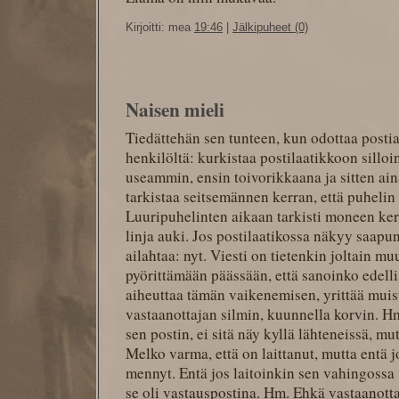
Kirjoitti: mea
19:46
|
Jälkipuheet (0)
Naisen mieli
Tiedättehän sen tunteen, kun odottaa postia t
henkilöltä: kurkistaa postilaatikkoon silloin
useammin, ensin toivorikkaana ja sitten ai
tarkistaa seitsemännen kerran, että puhelin 
Luuripuhelinten aikaan tarkisti moneen kert
linja auki. Jos postilaatikossa näkyy saapune
ailahtaa: nyt. Viesti on tietenkin joltain mu
pyörittämään päässään, että sanoinko edellis
aiheuttaa tämän vaikenemisen, yrittää muist
vastaanottajan silmin, kuunnella korvin. H
sen postin, ei sitä näy kyllä lähteneissä, m
Melko varma, että on laittanut, mutta entä jos
mennyt. Entä jos laitoinkin sen vahingossa 
se oli vastauspostina. Hm. Ehkä vastaanotta