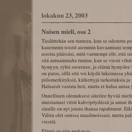
lokakuu 23, 2003
Naisen mieli, osa 2
Tiedättehän sen tunteen, kun se odotettu pos
kauemmin toistit aiemmin kuvaamiani temp
asioita päässäsi, mitä varmempi olit, että s
sitä autuammalta tuntuu, kun se viesti vihd
hymyyn, ryhti suorenee, ja elämä hymyilee 
on paras, sillä sitä voi käydä lukemassa yhä
piilomerkityksiä, kätkettyjä tarkoituksia ja 
Haluaisit vastata heti, mutta et halua antaa 
Onnellinen olemuksesi säteilee hyvää mielt
muistamasi vitsit kahvipöydässä ja annat i
sinulle on nyt jotain ihanaa tapahtunut. Eik
Väliin olet omissa maailmoissasi, mutta pal
viestiä.
Elämä on niin mukavaa.