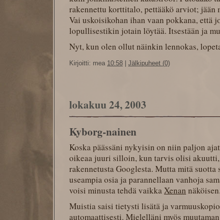
rakennettu korttitalo, pettääkö arviot; jää
Vai uskoisikohan ihan vaan pokkana, että j
lopullisestikin jotain löytää. Itsestään ja mu
Nyt, kun olen ollut näinkin lennokas, lopeta
Kirjoitti: mea
10:58
|
Jälkipuheet (0)
lokakuu 24, 2003
Kyborg-nainen
Koska päässäni nykyisin on niin paljon ajatu
oikeaa juuri silloin, kun tarvis olisi akuutt
rakennetusta Googlesta. Mutta mitä suotta 
useampia osia ja parannellaan vanhoja sama
voisi minusta tehdä vaikka
Xenan
näköisen
Muistia saisi tietysti lisätä ja varmuuskop
automaattisesti. Mielelläni myös muutaman 