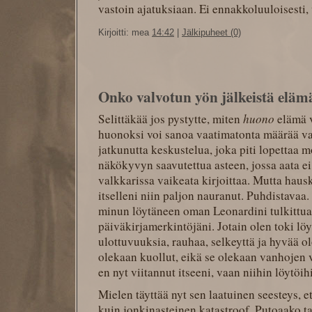
vastoin ajatuksiaan. Ei ennakkoluuloisesti,
Kirjoitti: mea
14:42
|
Jälkipuheet (0)
Onko valvotun yön jälkeistä eläm
Selittäkää jos pystytte, miten
huono
elämä v
huonoksi voi sanoa vaatimatonta määrää v
jatkunutta keskustelua, joka piti lopettaa
näkökyvyn saavutettua asteen, jossa aata e
valkkarissa vaikeata kirjoittaa. Mutta hausk
itselleni niin paljon nauranut. Puhdistavaa.
minun löytäneen oman Leonardini tulkittua
päiväkirjamerkintöjäni. Jotain olen toki löy
ulottuvuuksia, rauhaa, selkeyttä ja hyvää ol
olekaan kuollut, eikä se olekaan vanhojen v
en nyt viitannut itseeni, vaan niihin löytöih
Mielen täyttää nyt sen laatuinen seesteys, e
kuin jonkinasteinen katastroof. Putoaako ta