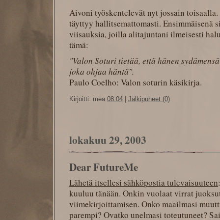
Aivoni työskentelevät nyt jossain toisaalla. 
täyttyy hallitsemattomasti. Ensimmäisenä s
viisauksia, joilla alitajuntani ilmeisesti ha
tämä:
"Valon Soturi tietää, että hänen sydämensä 
joka ohjaa häntä".
Paulo Coelho: Valon soturin käsikirja.
Kirjoitti: mea
08:04
|
Jälkipuheet (0)
lokakuu 29, 2003
Dear FutureMe
Lähetä itsellesi sähköpostia tulevaisuuteen
kuuluu tänään. Onkin vuolaat virrat juoksut
viimekirjoittamisen. Onko maailmasi muutt
parempi? Ovatko unelmasi toteutuneet? Sai