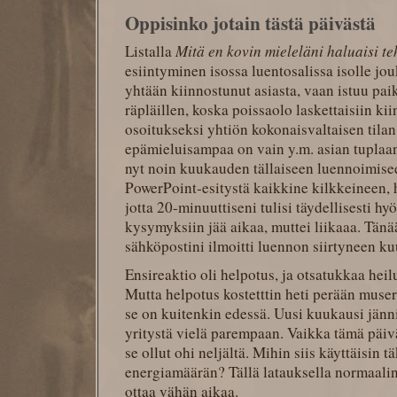
Oppisinko jotain tästä päivästä
Listalla
Mitä en kovin mieleläni haluaisi t
esiintyminen isossa luentosalissa isolle jouk
yhtään kiinnostunut asiasta, vaan istuu pa
räpläillen, koska poissaolo laskettaisiin 
osoitukseksi yhtiön kokonaisvaltaisen tila
epämieluisampaa on vain y.m. asian tuplaa
nyt noin kuukauden tällaiseen luennoimisee
PowerPoint-esitystä kaikkine kilkkeineen, ha
jotta 20-minuuttiseni tulisi täydellisesti hy
kysymyksiin jää aikaa, muttei liikaaa. Tänää
sähköpostini ilmoitti luennon siirtyneen 
Ensireaktio oli helpotus, ja otsatukkaa hei
Mutta helpotus kostetttin heti perään muserta
se on kuitenkin edessä. Uusi kuukausi jänni
yritystä vielä parempaan. Vaikka tämä päivä 
se ollut ohi neljältä. Mihin siis käyttäisin 
energiamäärän? Tällä latauksella normaalin
ottaa vähän aikaa.