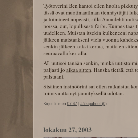
Työtoverini
Ben
kantoi eilen huolta pikkuty
tässä ovat muotimaailman tiennäyttäjät luke
ja toimineet nopeasti, sillä Aamulehti uuti
poissa, out, lopullisesti förbi. Kunnes taas
uudelleen. Muistan itsekin kulkeneeni napa
jälkeen muistaakseni viela vuonna kahdeksa
senkin jälkeen kaksi kertaa, mutta en sitten
seuraavalla kerralla.
AL uutisoi tänään senkin, minkä uutistoim
paljasti jo
aikaa sitten
. Hauska tietää, että
palstaani.
Sisäinen insinöörini sai eilen ratkaistua 
toimivuutta nyt jännityksellä odotan.
Kirjoitti: mea
07:47
|
Jälkipuheet (0)
lokakuu 27, 2003