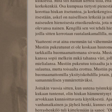
kulkiessa. Mitä siis haluan kertoa sillä, et
korkokenkiä. Osa kumpuaa tietysti pienestä 
korottaa hiukan itsetuntoa, ja korkokengiss
itsestään, askel on naisellisen letkeää ja nii
naiseuden hienoisesta etuoikeudesta, jota m
olevansa nainen. Kengillä sen voi tehdä hi
joilla sitten kerrotaan rautalankamallilla, m
Vaatteeni ovat aina enemmän tai vähemmän m
Mustiin pukeutunut ei ole koskaan huutome
tarkkailla huomaamattomana sivusta. Musta
kanssa sopii melkein mikä tahansa väri, joll
mielialansa. Mustiin pukeutuu toisaalta ja 
sulautua, mutta toisaalta erottua. Mustiin p
huomaamattomilla yksityiskohdilla jotain, j
samanmielisen ymmärrettäväksi.
Joitakin vuosia sitten, kun uutena työntekij
kukaan tuntenut, olin hiukan hämmentynyt 
arvokkaan kunnioittavasta käytöksestä. Ajatt
vanhanaikainen ja jäyheä henki, kunnes er
herrashenkilö tuli kättelemään ja sanoi:
"Ot