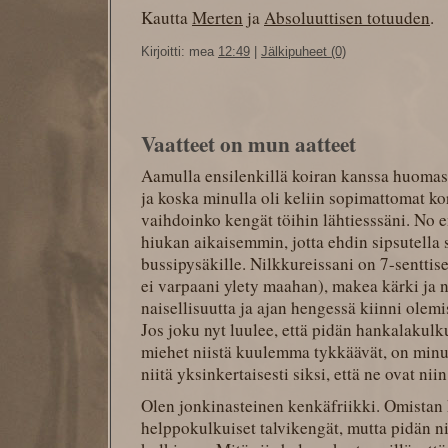
Kautta
Merten
ja
Absoluuttisen totuuden
.
Kirjoitti: mea
12:49
|
Jälkipuheet (0)
Vaatteet on mun aatteet
Aamulla ensilenkillä koiran kanssa huomasi
ja koska minulla oli keliin sopimattomat ko
vaihdoinko kengät töihin lähtiesssäni. No 
hiukan aikaisemmin, jotta ehdin sipsutella s
bussipysäkille. Nilkkureissani on 7-sentti
ei varpaani ylety maahan), makea kärki ja n
naisellisuutta ja ajan hengessä kiinni olemis
Jos joku nyt luulee, että pidän hankalakulk
miehet niistä kuulemma tykkäävät, on minu
niitä yksinkertaisesti siksi, että ne ovat ni
Olen jonkinasteinen kenkäfriikki. Omistan 
helppokulkuiset talvikengät, mutta pidän ni