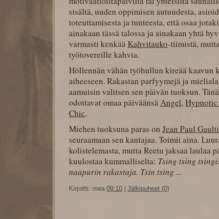
motivaatioiltapäiviltä tai yhteisiltä saunaill
sisältä, uuden oppimisen autuudesta, asioid
toteuttamisesta ja tunteesta, että osaa jotak
ainakaan tässä talossa ja ainakaan yhtä hyv
varmasti kenkää
Kahvitauko
-tiimistä, mutt
työtovereille kahvia.
Höllennän vähän työhullun kireää kaavun ka
aiheeseen. Rakastan parfyymejä ja mielial
aamuisin valitsen sen päivän tuoksun. Tän
odottavat omaa päiväänsä
Angel
,
Hypnotic
Chic
.
Miehen tuoksuna paras on
Jean Paul Gaulti
seuraamaan sen kantajaa. Toimii aina. Luur
kolistelemasta, mutta Reetu jaksaa laulaa p
kuulostaa kummalliselta:
Tsing tsing tsing
naapurin rakastaja. Tsin tsing ...
Kirjoitti: mea
09:10
|
Jälkipuheet (0)