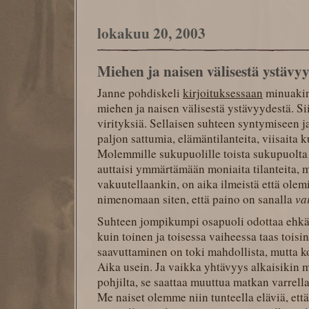
lokakuu 20, 2003
Miehen ja naisen välisestä ystävy
Janne pohdiskeli
kirjoituksessaan
minuakin 
miehen ja naisen välisestä ystävyydestä. S
virityksiä. Sellaisen suhteen syntymiseen j
paljon sattumia, elämäntilanteita, viisaita
Molemmille sukupuolille toista sukupuolta o
auttaisi ymmärtämään moniaita tilanteita, m
vakuutellaankin, on aika ilmeistä että ole
nimenomaan siten, että paino on sanalla
va
Suhteen jompikumpi osapuoli odottaa ehkä 
kuin toinen ja toisessa vaiheessa taas tois
saavuttaminen on toki mahdollista, mutta 
Aika usein. Ja vaikka yhtävyys alkaisikin 
pohjilta, se saattaa muuttua matkan varrell
Me naiset olemme niin tunteella eläviä, ett