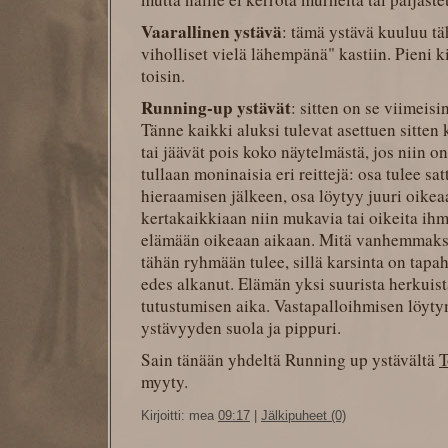
Vaarallinen ystävä
: tämä ystävä kuuluu tä
viholliset vielä lähempänä" kastiin. Pieni k
toisin.
Running-up ystävät
: sitten on se viimeis
Tänne kaikki aluksi tulevat asettuen sitten
tai jäävät pois koko näytelmästä, jos niin
tullaan moninaisia eri reittejä: osa tulee sa
hieraamisen jälkeen, osa löytyy juuri oikea
kertakaikkiaan niin mukavia tai oikeita ih
elämään oikeaan aikaan. Mitä vanhemmaksi 
tähän ryhmään tulee, sillä karsinta on tapa
edes alkanut. Elämän yksi suurista herkuis
tutustumisen aika. Vastapalloihmisen löyt
ystävyyden suola ja pippuri.
Sain tänään yhdeltä Running up ystävältä
T
myyty.
Kirjoitti: mea
09:17
|
Jälkipuheet (0)