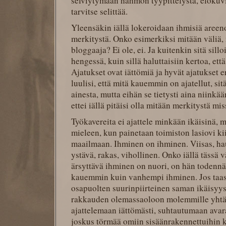
selviytymään hahmon tyypittelystä, elokuvi
tarvitse selittää.
Yleensäkin iällä lokeroidaan ihmisiä areenoi
merkitystä. Onko esimerkiksi mitään väliä,
bloggaaja? Ei ole, ei. Ja kuitenkin sitä sillo
hengessä, kuin sillä haluttaisiin kertoa, että
Ajatukset ovat iättömiä ja hyvät ajatukset er
luulisi, että mitä kauemmin on ajatellut, s
ainesta, mutta eihän se tietysti aina niinkään
ettei iällä pitäisi olla mitään merkitystä mi
Työkavereita ei ajattele minkään ikäisinä, 
mieleen, kun painetaan toimiston lasiovi 
maailmaan. Ihminen on ihminen. Viisas, hau
ystävä, rakas, vihollinen. Onko iällä tässä väl
ärsyttävä ihminen on nuori, on hän todennä
kauemmin kuin vanhempi ihminen. Jos taas
osapuolten suurinpiirteinen saman ikäisyy
rakkauden olemassaoloon molemmille yhtä 
ajattelemaan iättömästi, suhtautumaan avara
joskus törmää omiin sisäänrakennettuihin k