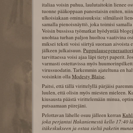
italiaa voisin puhua, laulutaitokin lienee os
tuonne pääkoppaan panostaisin eniten, niin
ulkoisiakaan ominaisuuksia: silmälasit lien
samalla pienoisnäyttö, joka toimisi samalla
Voisin bussissa työmatkat hyödyntää blogej
unohtaa turhan paljon huoltoa vaativina osi
miksei teksti voisi siirtyä suoraan aivoista
jälkeen julkaisuun.
Puppulausegeneraattor
tarvittaessa voisi ajaa läpi tietyt paperit. J
varmasti ostettavissa myös huumorinpilkettä
virussuodatin. Tarkemmin ajateltuna en ha
voisinkin olla
Modesty Blaise
.
Paitsi, että tällä virittelyllä pärjäisi pare
luulen, että olisin myös miesten mieleen. K
kiusausta päästä virittelemään minua, opt
putsaamaan piirejäni.
Pelottavan lähelle osuu jälleen kerran
Kuhl
joka perjantai Hakaniemestä kello 17:40 lä
itäkeskukseen ja ostaa sieltä paketin muna