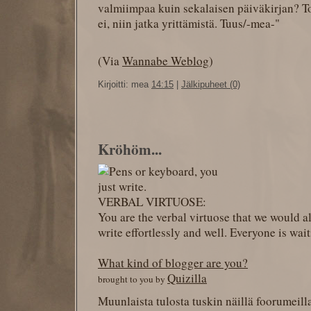
valmiimpaa kuin sekalaisen päiväkirjan? To
ei, niin jatka yrittämistä. Tuus/-mea-"
(Via
Wannabe Weblog
)
Kirjoitti: mea
14:15
|
Jälkipuheet (0)
Kröhöm...
VERBAL VIRTUOSE:
You are the verbal virtuose that we would al
write effortlessly and well. Everyone is wai
What kind of blogger are you?
Quizilla
brought to you by
Muunlaista tulosta tuskin näillä foorumeill