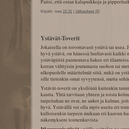
Paitsi, että ostan kalapuikkoja ja pipperitai
Kirjoitti: mea
15:31
|
Jälkipuheet (0)
Ystävät-Toverit
Jokaisella on toivottavasti ystävä tai usea.
hyvä ystävä, on hänessä luultavasti kaikki 
ystäväpiiriä paimentava hakee eri tilanteissa
kerran välttyisin joutumasta suohon tai met
ulkopuolelle määritelmät siitä, mikä on ystä
sille tietenkin omat syvyytensä, mutta sehän
Ystävät-toverit on yksilöinä kuitenkin tunn
kautta. Yhtä tarvitaan yhteen ja toista kolm
tarpeitahan ne ovat, ne aukot ja kulmat, joi
hyvä. Ystävällä voi olla myös useita eri to
kulloisenkin tarpeen mukaan eri kaavun ha
näkemykseni toimenkuvista.
Itkumuuriystävät
: näille soittelen ne su