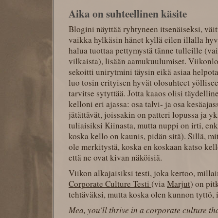
Aika on suhteellinen käsite
Blogini näyttää ryhtyneen itsenäiseksi, väit
vaikka hylkäsin hänet kyllä eilen illalla hy
halua tuottaa pettymystä tänne tulleille (vai
vilkaista), lisään aamukuulumiset. Viikonl
sekoitti unirytmini täysin eikä asiaa helpo
luo tosin erityisen hyvät olosuhteet yöllise
tarvitse sytyttää. Jotta kaaos olisi täydell
kelloni eri ajassa: osa talvi- ja osa kesäajas
jätättävät, joissakin on patteri lopussa ja y
tuliaisiksi Kiinasta, mutta nuppi on irti, enk
koska kello on kaunis, pidän sitä). Sillä, mi
ole merkitystä, koska en koskaan katso kello
että ne ovat kivan näköisiä.
Viikon alkajaisiksi testi, joka kertoo, milla
Corporate Culture Testi
(via
Marjut
) on pit
tehtäväksi, mutta koska olen kunnon tyttö, i
Mea, you'll thrive in a corporate culture th