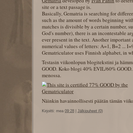
Gematria
developed by
Ivan Panin
to deter
site or a text passage is.
Basically, Gematria is searching for differen
such as the amount of words beginning with
matches is divisible by a certain number, su
God's number), there is an incontestable ar
ever present in the text. Another important 
numerical values of letters: A=1, B=2 ... I
Gematriculator uses Finnish alphabet, in wh
Testasin viikonlopun blogitekstini ja hä
GOOD. Koko blogi 40% EVIL/60% GOOD. E
menossa.
Näinkin havainnollisesti päätän tämän viik
Kirjoitti: mea
09:28
|
Jälkipuheet (0)