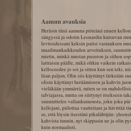
Aamun avauksia
Heräsin tänä aamuna pirteänä ennen kellon s
sängyssä ja odotin Leonardin kutsuvan minu
levitoidessani keksin paitsi vastauksen m
maailmankaikkeuden arvoituksen, suunnitte
mietin, minkä mustan puseron ja siihen sop
laittaisin päälle, mikä olikin vaikein ratkai
kelloceedee jo soi ja sitten kun sen teki, ni
liian paljon. Olin siis käyttänyt tärkeään s
olisin käyttänyt heräämiseen ja kahvin juont
vieläkään ymmärrä, miten se on mahdollista, 
talviajassa, mutta on siirtynyt itsekseen ta
suunnittelee vallankumousta, joku joka päivi
kellojani, piilottaa vaatteitani ja hävittää t
se, että löysin itsestäni pikalähtijän: yleen
kahvista tunnin, nyt skippasin ne ja olin p
kuin normaalisti.