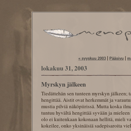
|
|
« syyskuu 2003
Pääsivu
m
lokakuu 31, 2003
Myrskyn jälkeen
Tiedättehän sen tunteen myrskyn jälkeen; t
hengittää. Aistit ovat herkemmät ja varaut
mustia pilviä näköpiirissä. Mutta koska ilm
tuntuu hyvältä hengittää syvään ja mieleen
olo ei kuitenkaan kokonaan hellitä, mieli v
kokeilee, onko yksinäisiä sadepisaroita vie