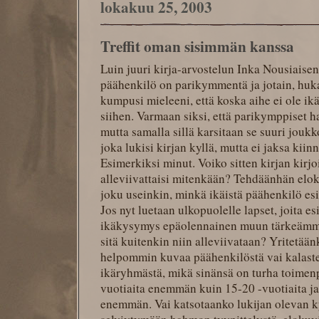
lokakuu 25, 2003
Treffit oman sisimmän kanssa
Luin juuri kirja-arvostelun Inka Nousiaise
päähenkilö on parikymmentä ja jotain, huk
kumpusi mieleeni, että koska aihe ei ole ikä
siihen. Varmaan siksi, että parikymppiset ha
mutta samalla sillä karsitaan se suuri joukk
joka lukisi kirjan kyllä, mutta ei jaksa kiin
Esimerkiksi minut. Voiko sitten kirjan kirjoit
alleviivattaisi mitenkään? Tehdäänhän eloku
joku useinkin, minkä ikäistä päähenkilö esi
Jos nyt luetaan ulkopuolelle lapset, joita es
ikäkysymys epäolennainen muun tärkeämmän
sitä kuitenkin niin alleviivataan? Yritetää
helpommin kuvaa päähenkilöstä vai kalastel
ikäryhmästä, mikä sinänsä on turha toimenp
vuotiaita enemmän kuin 15-20 -vuotiaita j
enemmän. Vai katsotaanko lukijan olevan 