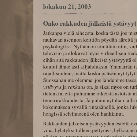
lokakuu 21, 2003
Onko rakkuden jälkeistä ystävyyt
Jatkanpa vielä aiheesta, koska tästä jos mis
mukavan asennon keittiön pöydän ääreltä j
psykologiksi. Nythän on nimittäin niin, vaik
televisio ja elokuvat myös virheellisen tied
eihän sitä rakkauden jälkeistä ystävyyttä ol
kuului tänne asti kiljahduksia. Ymmärrän 
rajallisuuteni, mutta koska pääsen nyt tyly
Suossahan me olemme, jos lähdemme tässä v
ystävyys
ja
rakkaus
on, ja siksi myös on tu
tietenkin, että puhumme oikeista asioista ni
teinarirakkaudesta. Ja puhun nyt ihan tällä n
kokemuksen syvällä rintaäänellä, jonka luk
hengissä selvinneenä olen hankkinut.
Rakkauden jälkeisen ystävyyden esteitä ov
viha, hylätyksi tulleen pettymys, hylkääjän
näiden eri tummuusasteet, variaatiot ja rön