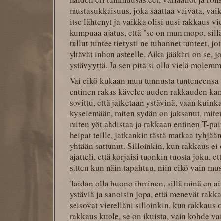
mustasukkaisuus, joka saattaa vaivata, vaik
itse lähtenyt ja vaikka olisi uusi rakkaus v
kumpuaa ajatus, että "se on mun mopo, sillä
tullut tuntee tietysti ne tuhannet tunteet,
yltävät inhon asteelle. Aika jääkäri on se, j
ystävyyttä. Ja sen pitäisi olla vielä molemm
Vai eikö kukaan muu tunnusta tunteneensa 
entinen rakas kävelee uuden rakkauden kan
sovittu, että jatketaan ystävinä, vaan kuink
kyselemään, miten sydän on jaksanut, miten
miten yöt ahdistaa ja rakkaan entinen T-paita
heipat teille, jatkankin tästä matkaa tyhjään
yhtään sattunut. Silloinkin, kun rakkaus ei
ajatteli, että korjaisi tuonkin tuosta joku, e
sitten kun näin tapahtuu, niin eikö vain mu
Taidan olla huono ihminen, sillä minä en a
ystäviä ja sanoisin jopa, että menevät rakka
seisovat vierelläni silloinkin, kun rakkaus o
rakkaus kuole, se on ikuista, vain kohde va