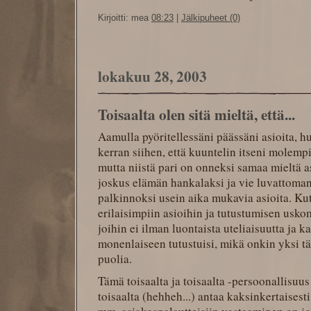
Kirjoitti: mea
08:23
|
Jälkipuheet (0)
lokakuu 28, 2003
Toisaalta olen sitä mieltä, että...
Aamulla pyöritellessäni päässäni asioita, 
kerran siihen, että kuuntelin itseni molemp
mutta niistä pari on onneksi samaa mieltä a
joskus elämän hankalaksi ja vie luvattoman
palkinnoksi usein aika mukavia asioita. Ku
erilaisimpiin asioihin ja tutustumisen usko
joihin ei ilman luontaista uteliaisuutta ja k
monenlaiseen tutustuisi, mikä onkin yksi 
puolia.
Tämä toisaalta ja toisaalta -persoonallisuu
toisaalta (hehheh...) antaa kaksinkertaisest