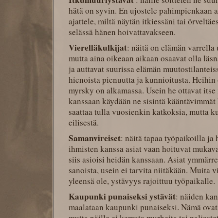
hätä on syvin. En ujostele pahimpienkaan a
ajattele, miltä näytän itkiessäni tai örveltä
selässä hänen hoivattavakseen.
Vierelläkulkijat
: näitä on elämän varrella 
mutta aina oikeaan aikaan osaavat olla läsnä
ja auttavat suurissa elämän muutostilanteis
hienoista pienuutta ja kunnioitusta. Heihin 
myrsky on alkamassa. Usein he ottavat itse
kanssaan käydään ne sisintä kääntävimmät k
saattaa tulla vuosienkin katkoksia, mutta ku
eilisestä.
Samanvireiset
: näitä tapaa työpaikoilla ja
ihmisten kanssa asiat vaan hoituvat muk
siis asioisi heidän kanssaan. Asiat ymmärret
sanoista, usein ei tarvita niitäkään. Muita v
yleensä ole, ystävyys rajoittuu työpaikalle.
Kaupunki punaiseksi ystävät
: näiden ka
maalataan kaupunki punaiseksi. Nämä ovat
mutta näille ei kerrota murheita tai paljast