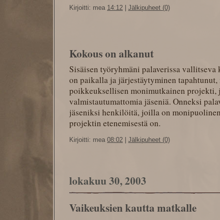
Kirjoitti: mea
14:12
|
Jälkipuheet (0)
Kokous on alkanut
Sisäisen työryhmäni palaverissa vallitseva 
on paikalla ja järjestäytyminen tapahtunut,
poikkeuksellisen monimutkainen projekti, j
valmistautumattomia jäseniä. Onneksi pala
jäseniksi henkilöitä, joilla on monipuoline
projektin etenemisestä on.
Kirjoitti: mea
08:02
|
Jälkipuheet (0)
lokakuu 30, 2003
Vaikeuksien kautta matkalle