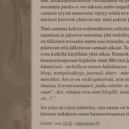
mm. asiakaspalautteisiin vastaaminen on jo
useampia puolia ei voi ruksata radio-nappil
samasta syystä onnetonta; täytyy tehdä testi
tulokset kertovat yhdessä sen, mitä paketti p
Tänä aamuna keksin todennäköisen selitykse
tajuntaan ja jaksavat naurattaa yhä uudellee
on tällainen toisaalta mutta taas toisaalta, 
pääruoan että jälkiruoan samaan aikaan. Ta
osua kaikilla kärjillään yhtä aikaa. Esimer
huumorintajustani käyköön tämä Mitvitin
l
hämärissä - tarkalleen ottaen huhtikuussa 2
blogi, nettipäiväkirja, journali, diary - mit
mitvitiksi. Jos se on vielä epäselvää, niin
ilmaisu, kysymyssanapari, jonka siistitty ve
vaan" - hei, siinäpä oiva nimi blogille, tai
vit...?."
Jos joku nyt tästä päättelee, että minua on 
häveten tutkikoon oman huumorintajunsa ti
Kirjoitti: mea
14:26
|
Jälkipuheet (0)