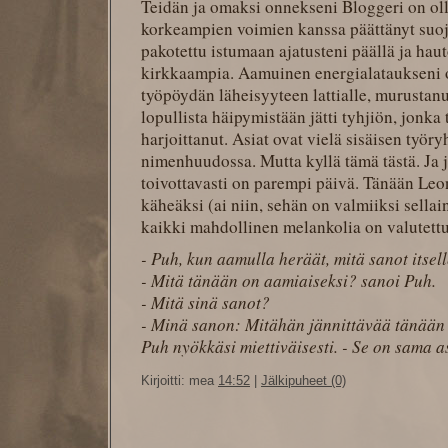
Teidän ja omaksi onnekseni Bloggeri on ol
korkeampien voimien kanssa päättänyt suoje
pakotettu istumaan ajatusteni päällä ja hau
kirkkaampia. Aamuinen energialataukseni 
työpöydän läheisyyteen lattialle, murustan
lopullista häipymistään jätti tyhjiön, jonka
harjoittanut. Asiat ovat vielä sisäisen työr
nimenhuudossa. Mutta kyllä tämä tästä. Ja 
toivottavasti on parempi päivä. Tänään Leo
käheäksi (ai niin, sehän on valmiiksi sella
kaikki mahdollinen melankolia on valutettu
- Puh, kun aamulla heräät, mitä sanot itsel
- Mitä tänään on aamiaiseksi? sanoi Puh.
- Mitä sinä sanot?
- Minä sanon: Mitähän jännittävää tänään 
Puh nyökkäsi miettiväisesti. - Se on sama a
Kirjoitti: mea
14:52
|
Jälkipuheet (0)