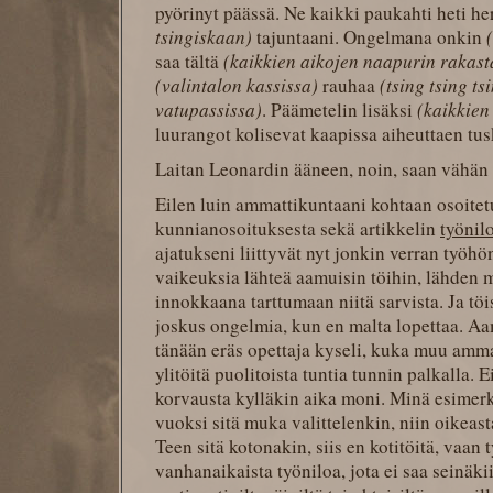
pyörinyt päässä. Ne kaikki paukahti heti he
tsingiskaan)
tajuntaani. Ongelmana onkin
saa tältä
(kaikkien aikojen naapurin rakast
(valintalon kassissa)
rauhaa
(tsing tsing ts
vatupassissa)
. Päämetelin lisäksi
(kaikkien
luurangot kolisevat kaapissa aiheuttaen tus
Laitan Leonardin ääneen, noin, saan vähän r
Eilen luin ammattikuntaani kohtaan osoitetu
kunnianosoituksesta sekä artikkelin
työnil
ajatukseni liittyvät nyt jonkin verran työhö
vaikeuksia lähteä aamuisin töihin, lähden m
innokkaana tarttumaan niitä sarvista. Ja tö
joskus ongelmia, kun en malta lopettaa. A
tänään eräs opettaja kyseli, kuka muu am
ylitöitä puolitoista tuntia tunnin palkalla. 
korvausta kylläkin aika moni. Minä esimerk
vuoksi sitä muka valittelenkin, niin oikeast
Teen sitä kotonakin, siis en kotitöitä, vaan 
vanhanaikaista työniloa, jota ei saa seinäki