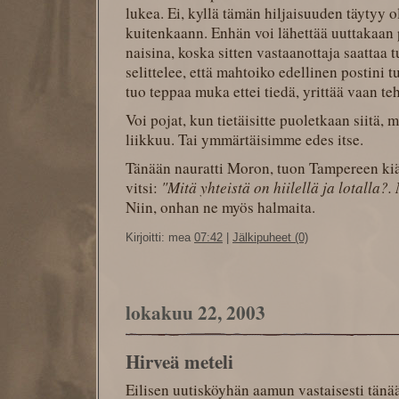
lukea. Ei, kyllä tämän hiljaisuuden täytyy oll
kuitenkaann. Enhän voi lähettää uuttakaan 
naisina, koska sitten vastaanottaja saattaa 
selittelee, että mahtoiko edellinen postini tu
tuo teppaa muka ettei tiedä, yrittää vaan te
Voi pojat, kun tietäisitte puoletkaan siitä,
liikkuu. Tai ymmärtäisimme edes itse.
Tänään nauratti Moron, tuon Tampereen ki
vitsi:
"Mitä yhteistä on hiilellä ja lotalla?.
Niin, onhan ne myös halmaita.
Kirjoitti: mea
07:42
|
Jälkipuheet (0)
lokakuu 22, 2003
Hirveä meteli
Eilisen uutisköyhän aamun vastaisesti tänä