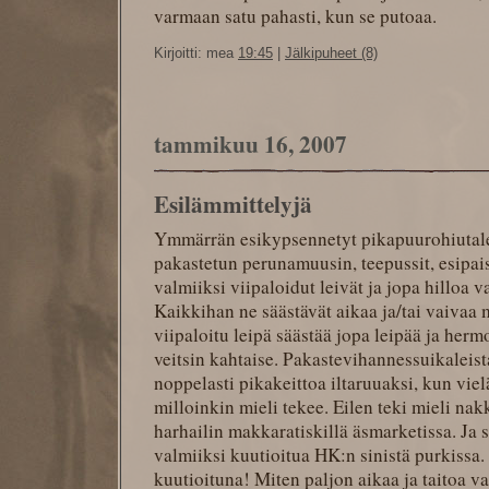
varmaan satu pahasti, kun se putoaa.
Kirjoitti: mea
19:45
|
Jälkipuheet (8)
tammikuu 16, 2007
Esilämmittelyjä
Ymmärrän esikypsennetyt pikapuurohiutale
pakastetun perunamuusin, teepussit, esipais
valmiiksi viipaloidut leivät ja jopa hilloa va
Kaikkihan ne säästävät aikaa ja/tai vaivaa 
viipaloitu leipä säästää jopa leipää ja hermo
veitsin kahtaise. Pakastevihannessuikaleist
noppelasti pikakeittoa iltaruuaksi, kun vie
milloinkin mieli tekee. Eilen teki mieli nakk
harhailin makkaratiskillä äsmarketissa. Ja s
valmiiksi kuutioitua HK:n sinistä purkissa
kuutioituna! Miten paljon aikaa ja taitoa va