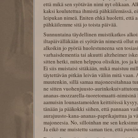
että mikä sen syötävän nimi nyt olikaan. Alk
kaksi koulutettua ihmistä pähkäilemässä, 
leipukan nimeä. Eniten ehkä huoletti, että a
pähkäilemme sitä jo toista päivää.
Sunnuntaina täydellinen muistikatkos alkoi 
iltapäivälläkään ei syötävän nimestä ollut 
alkoikin jo pyöriä huolestuneena sen tosiasi
varhaisdementia tai akuutti altzheimer isken
sitten hetki, miten helppoa olisikin, jos ja 
Ei siis muistaisi sitäkään, mikä maistuu mil
täytettävän pitkän leivän väliin mitä vaan.
muutenkin, sillä samaa majoneesitahnaa tunt
ne sitten vuohenjuusto-aurinkokuivattutoma
ananas-mozzarella-tuoretomaatti-nimisinä 
aamuisin lounastamoiden keittiöissä kysyy, 
tänään ja pääkokki siihen, että pannaan va
aurajuusto-kana-ananas-paprikajuttua ja väl
majoneesia. No, silloinhan me sen keksimme
Ja eikö me muistettu saman tien, että
paniin