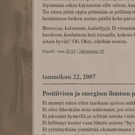
löytämään oikea käynnistin sille silloin, k
Tai sitten pitää oppia pitämään se pöllämy
heräämisen hetken asetus päällä koko päiv
Beroccaa, kalsiumin, kalaöljyjä, D-vitamiini
huoltoon, koulutusta heti toisaalla, kokous
jotain hyvää? Oli. Okei, eiköhän nousta.
Kirjoitti: mea
05:54
|
Jälkipuheet (0)
tammikuu 22, 2007
Positiivisen ja energisen ihmisen 
Et mennyt sitten eilen taaskaan ajoissa nu
Et olisi läheskään noin nahistunut, jos söisi
Et jaksanut hymyillä ja selittää asioita viid
Et hillinnyt itseäsi vaan lähetit asiasta *hy
Et yrittänytkään ymmärtää olemattomasta va