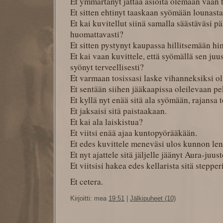
Et ymmärtänyt jättää asioita olemaan vaan te
Et sitten ehtinyt taaskaan syömään lounasta
Et kai kuvitellut siinä samalla säästäväsi p
huomattavasti?
Et sitten pystynyt kaupassa hillitsemään hi
Et kai vaan kuvittele, että syömällä sen juu
syönyt terveellisesti?
Et varmaan tosissasi laske vihanneksiksi ol
Et sentään siihen jääkaapissa oleilevaan p
Et kyllä nyt enää sitä ala syömään, rajansa
Et jaksaisi sitä paistaakaan.
Et kai ala laiskistua?
Et viitsi enää ajaa kuntopyörääkään.
Et edes kuvittele meneväsi ulos kunnon len
Et nyt ajattele sitä jäljelle jäänyt Aura-juust
Et viitsisi hakea edes kellarista sitä stepper
Et cetera.
Kirjoitti: mea
19:51
|
Jälkipuheet (10)