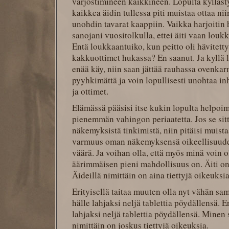
varjostimineen kaikkineen. Lopulta kyllästy
kaikkea äidin tullessa piti muistaa ottaa nii
unohdin tavarat kaappiin. Vaikka harjoitin 
sanojani vuositolkulla, ettei äiti vaan loukk
Entä loukkaantuiko, kun peitto oli hävitett
kakkuottimet hukassa? En saanut. Ja kyllä l
enää käy, niin saan jättää rauhassa ovenkar
pyyhkimättä ja voin lopullisesti unohtaa i
ja ottimet.
Elämässä pääsisi itse kukin lopulta helpoi
pienemmän vahingon periaatetta. Jos se sit
näkemyksistä tinkimistä, niin pitäisi muistaa 
varmuus oman näkemyksensä oikeellisuude
väärä. Ja voihan olla, että myös minä voin o
äärimmäisen pieni mahdollisuus on. Äiti on
Äideillä nimittäin on aina tiettyjä oikeuksia
Erityisellä taitaa muuten olla nyt vähän sa
hälle lahjaksi neljä tablettia pöydällensä. E
lahjaksi neljä tablettia pöydällensä. Minen
nimittäin on joskus tiettyjä oikeuksia.