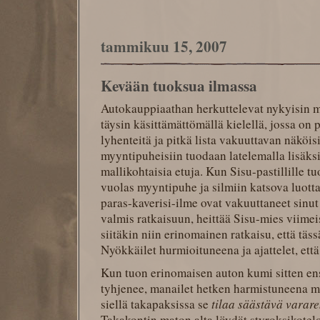
tammikuu 15, 2007
Kevään tuoksua ilmassa
Autokauppiaathan herkuttelevat nykyisin m
täysin käsittämättömällä kielellä, jossa on 
lyhenteitä ja pitkä lista vakuuttavan näköi
myyntipuheisiin tuodaan latelemalla lisäksi
mallikohtaisia etuja. Kun Sisu-pastillille 
vuolas myyntipuhe ja silmiin katsova luott
paras-kaverisi-ilme ovat vakuuttaneet sinut 
valmis ratkaisuun, heittää Sisu-mies viime
siitäkin niin erinomainen ratkaisu, että täs
Nyökkäilet hurmioituneena ja ajattelet, että
Kun tuon erinomaisen auton kumi sitten en
tyhjenee, manailet hetken harmistuneena mu
siellä takapaksissa se
tilaa säästävä varar
Takakontin maton alta löydät styroksikotelo