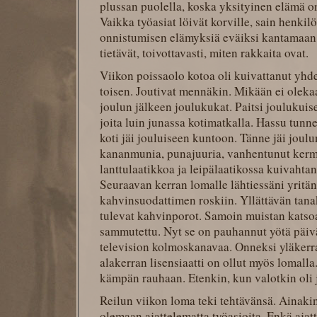
plussan puolella, koska yksityinen elämä o
Vaikka työasiat löivät korville, sain henkil
onnistumisen elämyksiä eväiksi kantamaan
tietävät, toivottavasti, miten rakkaita ovat.
Viikon poissaolo kotoa oli kuivattanut yhd
toisen. Joutivat mennäkin. Mikään ei olekaa
joulun jälkeen joulukukat. Paitsi joulukuise
joita luin junassa kotimatkalla. Hassu tunne
koti jäi jouluiseen kuntoon. Tänne jäi joul
kananmunia, punajuuria, vanhentunut kerm
lanttulaatikkoa ja leipälaatikossa kuivahta
Seuraavan kerran lomalle lähtiessäni yritän
kahvinsuodattimen roskiin. Yllättävän tan
tulevat kahvinporot. Samoin muistan katsoa,
sammutettu. Nyt se on pauhannut yötä päiv
television kolmoskanavaa. Onneksi yläker
alakerran lisensiaatti on ollut myös lomalla
kämpän rauhaan. Etenkin, kun valotkin oli 
Reilun viikon loma teki tehtävänsä. Ainaki
olemaan ajattelematta työasioita. Enkä ajat