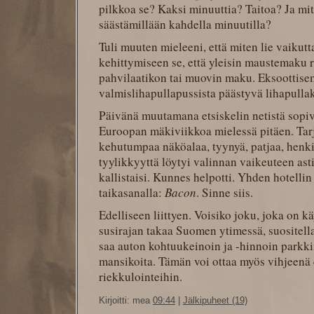
pilkkoa se? Kaksi minuuttia? Taitoa? Ja mi
säästämillään kahdella minuutilla?
Tuli muuten mieleeni, että miten lie vaiku
kehittymiseen se, että yleisin maustemaku 
pahvilaatikon tai muovin maku. Eksoottis
valmislihapullapussista päästyvä lihapulla
Päivänä muutamana etsiskelin netistä sopiv
Euroopan mäkiviikkoa mielessä pitäen. Tarj
kehutumpaa näköalaa, tyynyä, patjaa, henkil
tyylikkyyttä löytyi valinnan vaikeuteen asti
kallistaisi. Kunnes helpotti. Yhden hotellin
taikasanalla:
Bacon
. Sinne siis.
Edelliseen liittyen. Voisiko joku, joka on k
susirajan takaa Suomen ytimessä, suositella
saa auton kohtuukeinoin ja -hinnoin parkki
mansikoita. Tämän voi ottaa myös vihjeenä 
riekkulointeihin.
Kirjoitti: mea
09:44
|
Jälkipuheet (19)