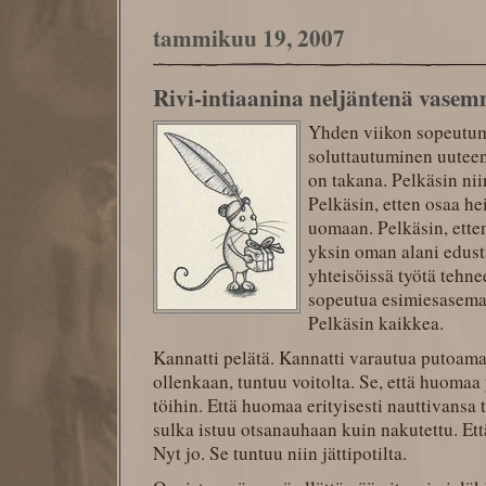
tammikuu 19, 2007
Rivi-intiaanina neljäntenä vasem
Yhden viikon sopeutum
soluttautuminen uuteen
on takana. Pelkäsin ni
Pelkäsin, etten osaa he
uomaan. Pelkäsin, ette
yksin oman alani edust
yhteisöissä työtä tehne
sopeutua esimiesasemast
Pelkäsin kaikkea.
Kannatti pelätä. Kannatti varautua putoamaan
ollenkaan, tuntuu voitolta. Se, että huoma
töihin. Että huomaa erityisesti nauttivansa t
sulka istuu otsanauhaan kuin nakutettu. Ett
Nyt jo. Se tuntuu niin jättipotilta.