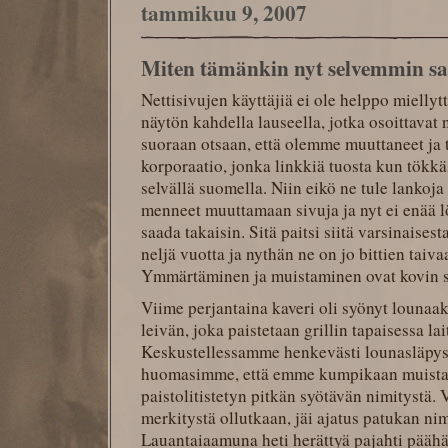
tammikuu 9, 2007
Miten tämänkin nyt selvemmin sa
Nettisivujen käyttäjiä ei ole helppo mielly
näytön kahdella lauseella, jotka osoittavat
suoraan otsaan, että olemme muuttaneet ja t
korporaatio, jonka linkkiä tuosta kun tökkäs
selvällä suomella. Niin eikö ne tule lankoja 
menneet muuttamaan sivuja ja nyt ei enää l
saada takaisin. Sitä paitsi siitä varsinaise
neljä vuotta ja nythän ne on jo bittien taivaa
Ymmärtäminen ja muistaminen ovat kovin suh
Viime perjantaina kaveri oli syönyt lounaak
leivän, joka paistetaan grillin tapaisessa lai
Keskustellessamme henkevästi lounasläpys
huomasimme, että emme kumpikaan muistan
paistolitistetyn pitkän syötävän nimitystä. 
merkitystä ollutkaan, jäi ajatus patukan ni
Lauantaiaamuna heti herättyä pajahti pääh