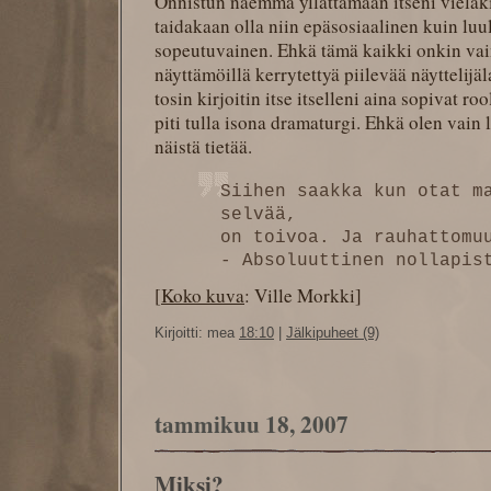
Onnistun näemmä yllättämään itseni vieläki
taidakaan olla niin epäsosiaalinen kuin luu
sopeutuvainen. Ehkä tämä kaikki onkin vai
näyttämöillä kerrytettyä piilevää näyttelijä
tosin kirjoitin itse itselleni aina sopivat ro
piti tulla isona dramaturgi. Ehkä olen vain
näistä tietää.
Siihen saakka kun otat m
selvää,
on toivoa. Ja rauhattomu
- Absoluuttinen nollapis
[
Koko kuva
: Ville Morkki]
Kirjoitti: mea
18:10
|
Jälkipuheet (9)
tammikuu 18, 2007
Miksi?