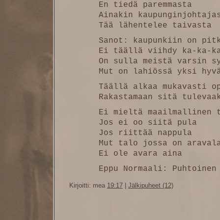
En tiedä paremmasta
Ainakin kaupunginjohtaja
Tää lähentelee taivasta
Sanot: kaupunkiin on pit
Ei täällä viihdy ka-ka-k
On sulla meistä varsin s
Mut on lahiössä yksi hyv
Täällä alkaa mukavasti o
Rakastamaan sitä tulevaa
Ei mieltä maailmallinen 
Jos ei oo siitä pula
Jos riittää nappula
Mut talo jossa on araval
Ei ole avara aina
Eppu Normaali: Puhtoinen
Kirjoitti: mea
19:17
|
Jälkipuheet (12)