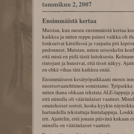
tammikuu 2, 2007
Ensimmäistä kertaa
Muistan, kun menin ensimmäistä kertaa kou
kaikkea ja miten reppu painoi vaikka oli ih
lonksuivat kävellessä ja varpaita piti kiprist
pudonneet. Muistan, miten seisoskelin koulun
että minä en pidä tästä laitoksesta. Kolmann
rintojani ja huusivat, että tissit näkyy. Aja
en ehkä vihaa tätä kaikkea enää.
Ensimmäiseen kesätyöpaikkaani menin inno
nuorisovaatehtimon somistamo. Työpaikka ol
miten ihana olikaan tekstata ALE-lappuja j
että minulla oli vääränlaiset vaatteet. Minul
omatekoiset sortsit, koska kyykin näyteikku
hartaudella tekstattuja hintalappuja. Loukka
irti. Ajattelin, että jonain päivänä kukaan 
minulla on vääränlaiset vaatteet.