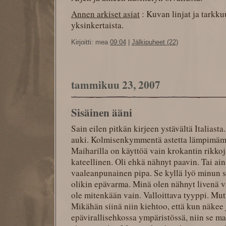
Annen arkiset asiat
: Kuvan linjat ja tarkku
yksinkertaista.
Kirjoitti: mea
09:04
|
Jälkipuheet (22)
tammikuu 23, 2007
Sisäinen ääni
Sain eilen pitkän kirjeen ystävältä Italiasta
auki. Kolmisenkymmentä astetta lämpimämm
Maiharilla on käyttöä vain krokantin rikko
kateellinen. Oli ehkä nähnyt paavin. Tai ain
vaaleanpunainen pipa. Se kyllä lyö minun 
olikin epävarma. Minä olen nähnyt livenä v
ole mitenkään vain. Valloittava tyyppi. Mut
Mikähän siinä niin kiehtoo, että kun näkee
epävirallisehkossa ympäristössä, niin se ma