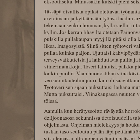
eksoottiselta. Minussakin kuiskii pieni seis
Tässäpä
oivallista opiksi otettavaa työnanta
arvioimaan ja kyttäämään työnsä laadun arv
tekemään senkin homman, kyllä siellä riittä
kyllin. Jos kerran lihavilta otetaan Painonva
pulskilla pullakaupan myyjillä pitäisi olla 
liksa. Imagosyistä. Siinä sitten työtoveri val
pullaa kuinka paljon. Ujuttaisi kahvipöydä
terveysvaikutteisia ja laihduttavia pullia ja
viinerimunkkeja. Toveri laihtuisi, palkka pi
kaikin puolin. Vaan huonostihan siinä kävisi
verisuonitauteihin juuri, kun oli saavutta
Työtoveri sen sijaan puksuttaisi laihana mu
Mutta puksuttaisi. Viinakaupassa muuten va
töissä.
Aamulla kun herätyssoitto räväyttää horroks
dziljoonasosa sekunnissa tietoisuudella tu
ohjelmasta. Ohjelman mielekkyys ja houkut
tuskan taso seuloutuu pään läpi pettämättö
siis olemassa ultranopea väännin päässni. N