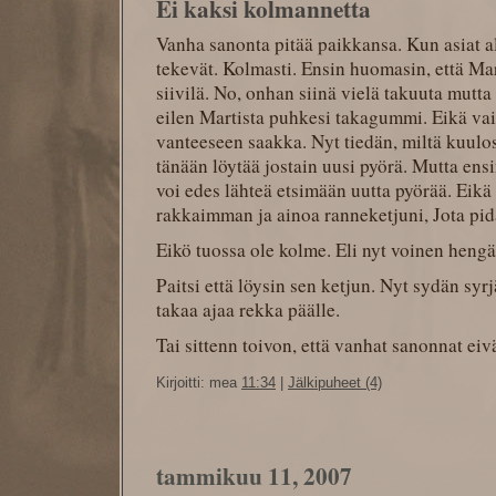
Ei kaksi kolmannetta
Vanha sanonta pitää paikkansa. Kun asiat a
tekevät. Kolmasti. Ensin huomasin, että Ma
siivilä. No, onhan siinä vielä takuuta mutta
eilen Martista puhkesi takagummi. Eikä va
vanteeseen saakka. Nyt tiedän, miltä kuulost
tänään löytää jostain uusi pyörä. Mutta ensin 
voi edes lähteä etsimään uutta pyörää. Eikä 
rakkaimman ja ainoa ranneketjuni, Jota pid
Eikö tuossa ole kolme. Eli nyt voinen hengä
Paitsi että löysin sen ketjun. Nyt sydän sy
takaa ajaa rekka päälle.
Tai sittenn toivon, että vanhat sanonnat eiv
Kirjoitti: mea
11:34
|
Jälkipuheet (4)
tammikuu 11, 2007