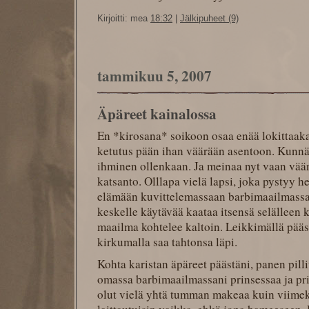
Kirjoitti: mea
18:32
|
Jälkipuheet (9)
tammikuu 5, 2007
Äpäreet kainalossa
En *kirosana* soikoon osaa enää lokittaak
ketutus pään ihan väärään asentoon. Kunnä
ihminen ollenkaan. Ja meinaa nyt vaan vää
katsanto. Olllapa vielä lapsi, joka pystyy 
elämään kuvittelemassaan barbimaailmassa. 
keskelle käytävää kaataa itsensä selälleen
maailma kohtelee kaltoin. Leikkimällä pää
kirkumalla saa tahtonsa läpi.
Kohta karistan äpäreet päästäni, panen pill
omassa barbimaailmassani prinsessaa ja pr
olut vielä yhtä tumman makeaa kuin viimek