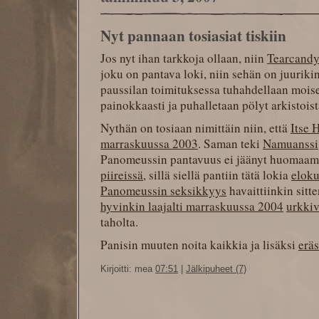
Nyt pannaan tosiasiat tiskiin
Jos nyt ihan tarkkoja ollaan, niin
Tearcandy
joku on pantava loki, niin sehän on juurik
paussilan toimituksessa tuhahdellaan mois
painokkaasti ja puhalletaan pölyt arkistoist
Nythän on tosiaan nimittäin niin, että
Itse 
marraskuussa 2003
. Saman teki
Namuanssi
Panomeussin pantavuus ei jäänyt huomaa
piireissä
, sillä siellä pantiin tätä lokia
elok
Panomeussin seksikkyys
havaittiinkin sitt
hyvinkin laajalti marraskuussa 2004
urkkiv
taholta.
Panisin muuten noita kaikkia ja lisäksi
eräs
Kirjoitti: mea
07:51
|
Jälkipuheet (7)