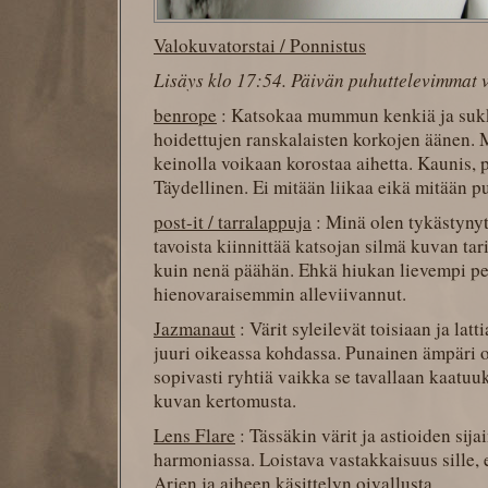
Valokuvatorstai / Ponnistus
Lisäys klo 17:54. Päivän puhuttelevimmat 
benrope
: Katsokaa mummun kenkiä ja sukk
hoidettujen ranskalaisten korkojen äänen. M
keinolla voikaan korostaa aihetta. Kaunis, pu
Täydellinen. Ei mitään liikaa eikä mitään p
post-it / tarralappuja
: Minä olen tykästynyt
tavoista kiinnittää katsojan silmä kuvan ta
kuin nenä päähän. Ehkä hiukan lievempi p
hienovaraisemmin alleviivannut.
Jazmanaut
: Värit syleilevät toisiaan ja lat
juuri oikeassa kohdassa. Punainen ämpäri o
sopivasti ryhtiä vaikka se tavallaan kaatuu
kuvan kertomusta.
Lens Flare
: Tässäkin värit ja astioiden sijai
harmoniassa. Loistava vastakkaisuus sille, e
Arjen ja aiheen käsittelyn oivallusta.