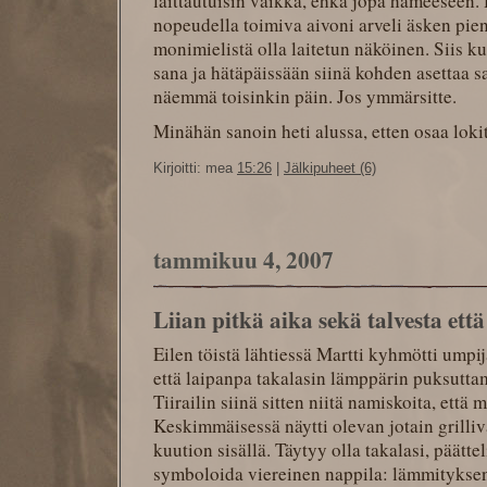
laittautuisin vaikka, ehkä jopa hameeseen. 
nopeudella toimiva aivoni arveli äsken pien
monimielistä olla laitetun näköinen. Siis k
sana ja hätäpäissään siinä kohden asettaa sa
näemmä toisinkin päin. Jos ymmärsitte.
Minähän sanoin heti alussa, etten osaa loki
Kirjoitti: mea
15:26
|
Jälkipuheet (6)
tammikuu 4, 2007
Liian pitkä aika sekä talvesta että
Eilen töistä lähtiessä Martti kyhmötti umpij
että laipanpa takalasin lämppärin puksutta
Tiirailin siinä sitten niitä namiskoita, että 
Keskimmäisessä näytti olevan jotain grilli
kuution sisällä. Täytyy olla takalasi, päätte
symboloida viereinen nappila: lämmitykse