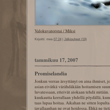
Valokuvatorstai / Miksi
Kirjoitti: mea
07:24
|
Jälkipuheet (19)
tammikuu 17, 2007
Promiselandia
Jonkun verran ärsyttänyt on aina ihmiset, j
asian eivätkä värähdäkään hoitamisen suunt
luvatessaan, etteivät aiokaan tehdä mitään.
kuukautta kerrallaan yhdellä pöydällä, kunn
taas lupaa hoitaa. Aikahan ne sitten lopult
tavallaanhan ne ovat hoidossa. Ehkä ne ti