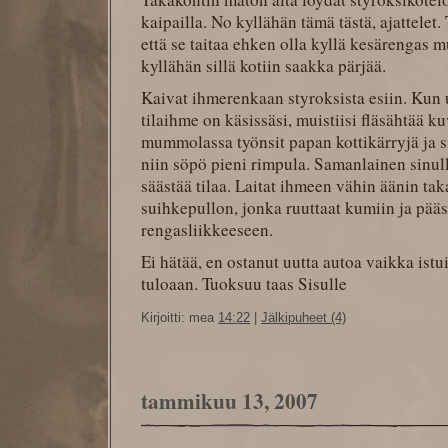
kaipailla. No kyllähän tämä tästä, ajattelet.
että se taitaa ehken olla kyllä kesärengas 
kyllähän sillä kotiin saakka pärjää.
Kaivat ihmerenkaan styroksista esiin. Ku
tilaihme on käsissäsi, muistiisi fläsähtää k
mummolassa työnsit papan kottikärryjä ja si
niin söpö pieni rimpula. Samanlainen sinull
säästää tilaa. Laitat ihmeen vähin äänin tak
suihkepullon, jonka ruuttaat kumiin ja pää
rengasliikkeeseen.
Ei hätää, en ostanut uutta autoa vaikka ist
tuloaan. Tuoksuu taas Sisulle
Kirjoitti: mea
14:22
|
Jälkipuheet (4)
tammikuu 13, 2007