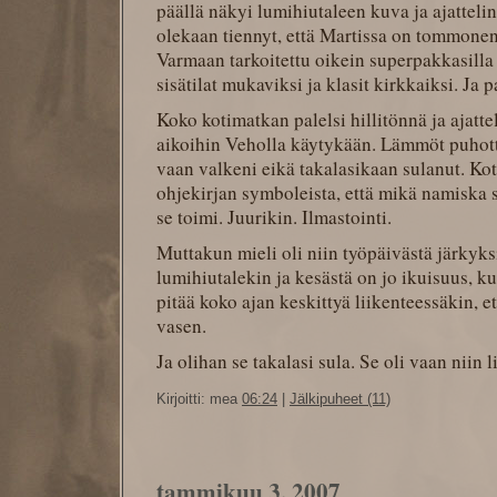
päällä näkyi lumihiutaleen kuva ja ajattelin
olekaan tiennyt, että Martissa on tommone
Varmaan tarkoitettu oikein superpakkasi
sisätilat mukaviksi ja klasit kirkkaiksi. Ja 
Koko kotimatkan palelsi hillitönnä ja ajatteli
aikoihin Veholla käytykään. Lämmöt puhott
vaan valkeni eikä takalasikaan sulanut. Kot
ohjekirjan symboleista, että mikä namiska 
se toimi. Juurikin. Ilmastointi.
Muttakun mieli oli niin työpäivästä järkyksi
lumihiutalekin ja kesästä on jo ikuisuus, ku
pitää koko ajan keskittyä liikenteessäkin, e
vasen.
Ja olihan se takalasi sula. Se oli vaan niin l
Kirjoitti: mea
06:24
|
Jälkipuheet (11)
tammikuu 3, 2007