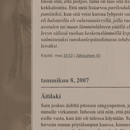
Ensin olin, että justjoo, tämä on taas sitä l
kekkalointia. Että mitä lisäarvoa
pariloidul
paniiniksi
, kun sitä voisi kutsua lyhyesti
va
eli halstarilla eli valurautalevyllä, jolla
avotulen tai muun lämmönlähteen päällä el
levyn välissä ruokaa kosketuslämmöllä kyps
valmistetuksi ranskanleipätaikinasta tehdyk
leiväksi
.
Kirjoitti: mea
19:53
|
Jälkipuheet (5)
tammikuu 8, 2007
Äitilaki
Sain joskus äidiltä pitsisen sängynpeiton, 
minulle virkannut. Inhosin sitä niin, että p
esille vasta, kun äiti oli tulossa käymään.
hirveän ruman pöytälampun kanssa, kunnes