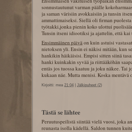
Ensimmäisen vakituisen työpaikan ensimmä
sonnustautunut varman päälle kokoharmaa
ja saman värisiin avokkaisiin ja tunsin itsen
ammattimaiseksi. Siellä oli firman puolesta
työtakki,jonka pienin koko ulottui puolisäär
Tunsin itseni idiootiksi ja ajattelin, että kai
Ensimmäinen päivä
on kuin astuisi vastas
nietoksen yli. Ensin ei näkisi mitään, kun s
hankikin häikäisisi. Empisi sitten siinä tas
hanki kuinkakin syvää ja riittääköhän saapan
entäs jos tuossa kaatuu ja joku näkee. Tai j
kukaan näe. Mutta menisi. Koska mentävä 
Kirjoitti: mea
21:04
|
Jälkipuheet (2)
Tästä se lähtee
Peruutuspeilistä siintää vielä vuosi, joka an
reunasta isolla kädellä. Saldon tunnen kui