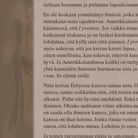
turhaan hosumme ja pidämme lupauksiamm
En ole koskaan ymmärtänyt ihmisiä, jotka lu
mitenkään taata tapahtuvan. Amerikkalaisi
käänteessä, että
I promise
. Jos vaikka toine
katkaissut niskansa ja on lisäksi kuolemais
lohduttaa, että kyllä sinä siitä paranet,
I pr
myös uskovan, että jos kerran kaveri lupaa, 
sitten onnellisina, kun uskovat, etteivät ku
hyvä. Ja Amerikkalandiassa kaikki on tiet
yhtä kauniiden ihmisten hurmaavaa unta j
vaan. Se elämä siellä.
Näin kerran Erityisen kanssa samaa unta.
unessa samaa seikkailua niin, että toisen uni
alkanut. Pidin sitä hyvänä merkkinä. Enkä 
ihminen. Olenko mahtanut viime aikoina ma
on saada olla ihmisen kanssa, joka on oman
kanssa on ihan kotona. Jonka rintaa vasten
sanoa, että lohduta minua. Lohduta ja sano, 
Ja toinen rapsuttamaan pääta ja sanomaan, e