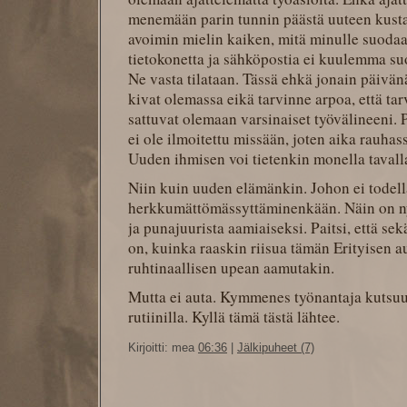
menemään parin tunnin päästä uuteen kust
avoimin mielin kaiken, mitä minulle suodaan
tietokonetta ja sähköpostia ei kuulemma su
Ne vasta tilataan. Tässä ehkä jonain päivänä
kivat olemassa eikä tarvinne arpoa, että tarv
sattuvat olemaan varsinaiset työvälineeni.
ei ole ilmoitettu missään, joten aika rauha
Uuden ihmisen voi tietenkin monella tavalla
Niin kuin uuden elämänkin. Johon ei todell
herkkumättömässyttäminenkään. Näin on ny
ja punajuurista aamiaiseksi. Paitsi, että s
on, kuinka raaskin riisua tämän Erityisen a
ruhtinaallisen upean aamutakin.
Mutta ei auta. Kymmenes työnantaja kutsuu.
rutiinilla. Kyllä tämä tästä lähtee.
Kirjoitti: mea
06:36
|
Jälkipuheet (7)