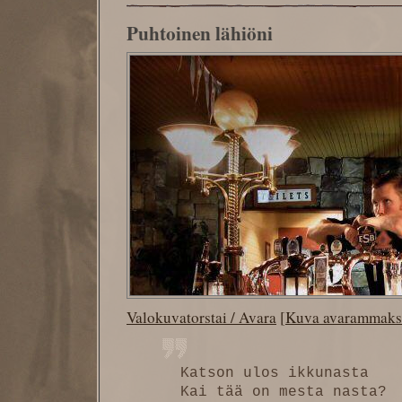
Puhtoinen lähiöni
Valokuvatorstai / Avara
[
Kuva avarammaks
Katson ulos ikkunasta
Kai tää on mesta nasta?