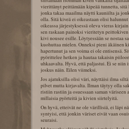
siirtämään isomman kiven vankalta sijaltaan
vierittänyt peittämään kipeää tunnetta, sitä
jonka takaa maailma näytti kauniilta ja jonk
olla. Sitä kiveä ei oikeastaan olisi halunn
oikeassa järjestyksessä oleva vieras kirjain
sen raskaan painoksi vieritetyn peittokiven
kivi nousee esille. Löytyessään se nostaa 
kuohuttaa mielen. Onneksi pieni äkäinen ki
hapertunut ja sen voima ei ole entisensä. Si
pyörittelee hetken ja hautaa takaisin piiloo
uhkaavalta. Hyvä, että paljastui. Ei se niin
joskus näin. Eilen viimeksi.
Jos ajatuksilla olisi väri, näyttäisi ilma sil
pilvet mutta kirjavalta. Ilman täytyy olla sa
ristiin rastiin ja osuessaan saman väriseen 
millaisia pyörteitä ja kivien siirtelyitä.
On hyvä, etteivät ne ole värillisiä, ei läpi n
syntyisi, että jonkin väriset eivät vaan osuisi
seuraisi.