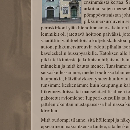
ensimmäistä kertaa. Si
arkoina isojen merseid
pömppövatsaistan joht
pikkumersurouvien sea
peruskirkonkylän hienoimman osaketalon h
lemmikit oli jätettävä hoitoon päiväksi, jo
vaadittiin vaihtoehtoista kuljetuskalustoa
auton, pikkumersurouvia odotti pihalla iso
käveleskelin bussipysäkille. Katoksen alle 
pikkutakkimiestä ja kolmisin hiljaisina h
minnekin ja mitä kautta menee. Tunsimme s
seisoskellessamme, miehet oudossa tilantee
kaupunkia, häivähdyksen yhteenkuuluvuutt
tunsimme keskenämme kuin kaupungin kah
liikennevaloissa tai manselaiset Iisalmen t
pakotetut aviomiehet Tupperi-kutsuilla tai
jättilentokentän mustapäisessä hälinässä k
kiroilua.
Mitä oudompi tilanne, sitä höllempi ja nä
epävarmemmaksi itsensä tuntee, sitä herkem