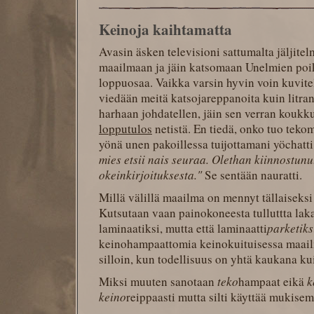
Keinoja kaihtamatta
Avasin äsken televisioni sattumalta jäljit
maailmaan ja jäin katsomaan Unelmien poi
loppuosaa. Vaikka varsin hyvin voin kuvitel
viedään meitä katsojareppanoita kuin litran
harhaan johdatellen, jäin sen verran koukku
lopputulos
netistä. En tiedä, onko tuo tek
yönä unen pakoillessa tuijottamani yöchatti
mies etsii nais seuraa. Olethan kiinnostunu
okeinkirjoituksesta."
Se sentään nauratti.
Millä välillä maailma on mennyt tällaiseksi
Kutsutaan vaan painokoneesta tulluttta lak
laminaatiksi, mutta että laminaatti
parketiks
keinohampaattomia keinokuituisessa maailma
silloin, kun todellisuus on yhtä kaukana kui
Miksi muuten sanotaan
teko
hampaat eikä
k
keino
reippaasti mutta silti käyttää mukise