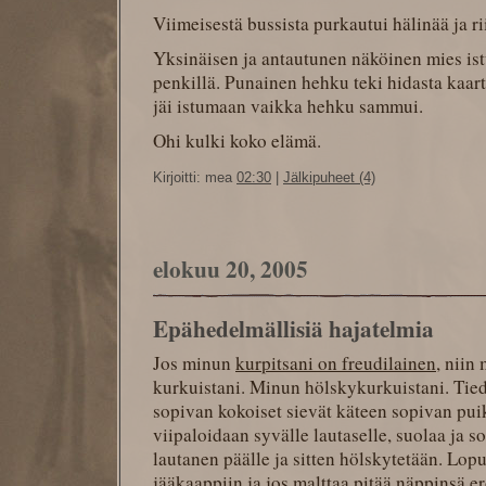
Viimeisestä bussista purkautui hälinää ja ri
Yksinäisen ja antautunen näköinen mies is
penkillä. Punainen hehku teki hidasta kaart
jäi istumaan vaikka hehku sammui.
Ohi kulki koko elämä.
Kirjoitti: mea
02:30
|
Jälkipuheet (4)
elokuu 20, 2005
Epähedelmällisiä hajatelmia
Jos minun
kurpitsani on freudilainen
, niin
kurkuistani. Minun hölskykurkuistani. Tie
sopivan kokoiset sievät käteen sopivan puik
viipaloidaan syvälle lautaselle, suolaa ja sok
lautanen päälle ja sitten hölskytetään. Lop
jääkaappiin ja jos malttaa pitää näppinsä e