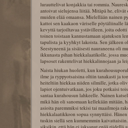
lurauttelivat konjakkia tai rommia. Naureske
antoivat sielujensa liitää. Mitäpä he, elivä
muiden elää omaansa. Mielellään nainen pys
kattoi sen kaakaon väriselle pöytäliinalle l
kevyttä tarjoiltavaa ystävilleen, joita odot
toinen toistaan kannustamaan ajatuksen le
tapulista ja kyyhkyt lakoista. Sen jälkeen ol
Seestyneenä ja sisäisesti nauraneena oli mu
ikkunasta pihan hiekkalaatikolle, jossa muo
lapsoset rakentelivat hiekkalinnojaan ja le
Naista hiukan huoletti, kun kurahousuporukk
ilme ja ryppyotsaisina oltiin tanakasti ja tom
heiteltiin hiekkaa niiden silmille, jotka oli
lapiot ojentuivatkaan, jos joku potkaisi toi
santaa kurahousun lahkeelle. Nainen katse
mikä hän oli sanomaan kellekään mitään, h
asioita paremmiksi tekisi tai maailmoja rake
hiekkalaatikkoon sopua synnyttäisi. Hänen
tuskin siellä sen kummemmin kaivattaisiin.
siksikin, että hän ei jaksanut enää riidellä a