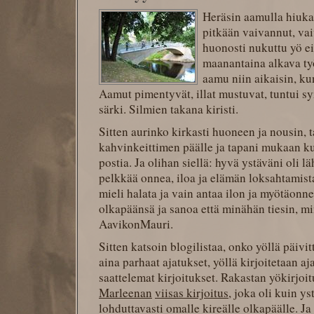
Heräsin aamulla hiuka
pitkään vaivannut, va
huonosti nukuttu yö ei
maanantaina alkava ty
aamu niin aikaisin, ku
Aamut pimentyvät, illat mustuvat, tuntui sy
särki. Silmien takana kiristi.
Sitten aurinko kirkasti huoneen ja nousin, t
kahvinkeittimen päälle ja tapani mukaan kur
postia. Ja olihan siellä: hyvä ystäväni oli lä
pelkkää onnea, iloa ja elämän loksahtamista 
mieli halata ja vain antaa ilon ja myötäonn
olkapäänsä ja sanoa että minähän tiesin, m
AavikonMauri.
Sitten katsoin blogilistaa, onko yöllä päivi
aina parhaat ajatukset, yöllä kirjoitetaan a
saattelemat kirjoitukset. Rakastan yökirjoitu
Marleenan
viisas kirjoitus
, joka oli kuin y
lohduttavasti omalle kireälle olkapäälle. Ja 