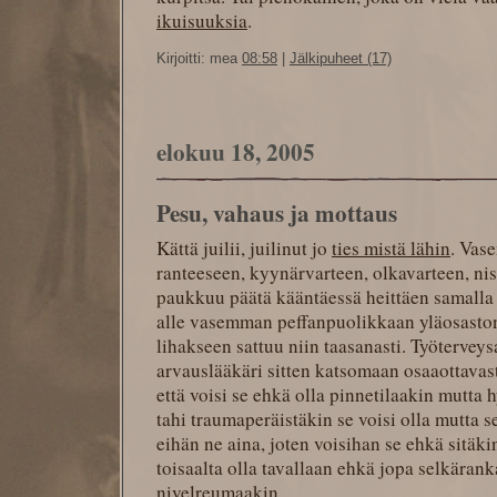
ikuisuuksia
.
Kirjoitti: mea
08:58
|
Jälkipuheet (17)
elokuu 18, 2005
Pesu, vahaus ja mottaus
Kättä juilii, juilinut jo
ties mistä lähin
. Vas
ranteeseen, kyynärvarteen, olkavarteen, ni
paukkuu päätä kääntäessä heittäen samalla s
alle vasemman peffanpuolikkaan yläosaston
lihakseen sattuu niin taasanasti. Työterve
arvauslääkäri sitten katsomaan osaaottavast
että voisi se ehkä olla pinnetilaakin mutt
tahi traumaperäistäkin se voisi olla mutta s
eihän ne aina, joten voisihan se ehkä sitäkin
toisaalta olla tavallaan ehkä jopa selkäran
nivelreumaakin.