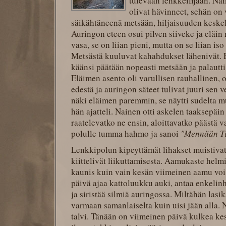
tulevaan lenkkeilijään. Nain
olivat hävinneet, sehän on 
säikähtäneenä metsään, hiljaisuuden keske
Auringon eteen osui pilven siiveke ja eläin 
vasa, se on liian pieni, mutta on se liian iso
Metsästä kuuluvat kahahdukset lähenivät. E
käänsi päätään nopeasti metsään ja palautti
Eläimen asento oli varullisen rauhallinen, o
edestä ja auringon säteet tulivat juuri sen v
näki eläimen paremmin, se näytti sudelta mut
hän ajatteli. Nainen otti askelen taaksepäin 
raatelevatko ne ensin, aloittavatko päästä v
polulle tumma hahmo ja sanoi
"Mennään Tu
Lenkkipolun kipeyttämät lihakset muistivat 
kiittelivät liikuttamisesta. Aamukaste helm
kaunis kuin vain kesän viimeinen aamu voi
päivä ajaa kattoluukku auki, antaa enkelin
ja siristää silmiä auringossa. Miltähän lasik
varmaan samanlaiselta kuin uisi jään alla. N
talvi. Tänään on viimeinen päivä kulkea kes