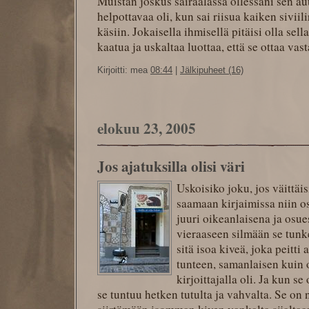
Muistan joskus sairaalassa ollessani sen a
helpottavaa oli, kun sai riisua kaiken sivii
käsiin. Jokaisella ihmisellä pitäisi olla sell
kaatua ja uskaltaa luottaa, että se ottaa vas
Kirjoitti: mea
08:44
|
Jälkipuheet (16)
elokuu 23, 2005
Jos ajatuksilla olisi väri
Uskoisiko joku, jos väittäis
saamaan kirjaimissa niin o
juuri oikeanlaisena ja osu
vieraaseen silmään se tunke
sitä isoa kiveä, joka peitti
tunteen, samanlaisen kuin 
kirjoittajalla oli. Ja kun s
se tuntuu hetken tutulta ja vahvalta. Se on 