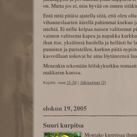
on. Mutta jos ei, niin hyvää on ennen sitäki
Entä mitä pitäisi ajatella siitä, että olen o
vihanneslaarien äärellä pahimmat kurkun ja
miehiä. Ei niille kelpaa naisen valitsemat p
vaimon valitsema kapea ja napakka kurkku.
ihan itse, yksilönsä huolella ja hellästi he l
punniten ja puristellen, kurkun päitä nypis
kasvoillaan uskovat he aina löytäneensä laa
Menenkin tekemään hölskykurkku-tomaatti-f
makkaran kanssa.
Kirjoitti: mea
15:34
|
Jälkipuheet (2)
elokuu 19, 2005
Suuri kurpitsa
Montako kurpitsaa ihmin