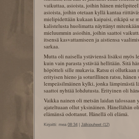
vaikuttaa, asioista, joihin hänen mielipiteel
asioista, joihin otetaan kyllä kantaa riittäv
mielipidettään kukaan kaipaisi, eikäpä se
kalistelusta huolimatta näyttänyt mitenkää
mieluummin asioihin, joihin saattoi vaikutt
itsensä kasvattamiseen ja aistiensa vaalimise
sarkaa.
Mutta oli naisella ystäviensä lisäksi myös l
kuin vain parasta ystävää hellitään. Sitä hän s
höpötteli sille mukavia. Ratsu ei ollutkaan 
erityisen hieno ja soturillinen ratsu, hänen
lempeäsilmäinen kylki, jonka lämpimästä l
saattoi nyhtää lohdutusta. Erityinen oli hä
Vaikka nainen oli metsän laidan talossaan 
ajateltuaan ollut yksinäinen. Hänellähän oli
elämänsä odottanut. Hänellä oli elämä.
Kirjoitti: mea
08:34
|
Jälkipuheet (12)