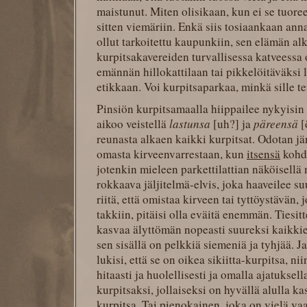
maistunut. Miten olisikaan, kun ei se tuor
sitten viemäriin. Enkä siis tosiaankaan anna
ollut tarkoitettu kaupunkiin, sen elämän alk
kurpitsakavereiden turvallisessa katveess
emännän hillokattilaan tai pikkelöitäväksi 
etikkaan. Voi kurpitsaparkaa, minkä sille te
Pinsiön kurpitsamaalla hiippailee nykyisin 
aikoo veistellä
lastunsa
[uh?] ja
päreensä
[
reunasta alkaen kaikki kurpitsat. Odotan jän
omasta kirveenvarrestaan, kun
itsensä
kohda
jotenkin mieleen parkettilattian näköisell
rokkaava jäljitelmä-elvis, joka haaveilee su
riitä, että omistaa kirveen tai tyttöystävän,
takkiin, pitäisi olla eväitä enemmän. Tiesit
kasvaa älyttömän nopeasti suureksi kaikkie
sen sisällä on pelkkiä siemeniä ja tyhjää. J
lukisi, että se on oikea sikiitta-kurpitsa, nii
hitaasti ja huolellisesti ja omalla ajatuksell
kurpitsaksi, jollaiseksi on hyvällä alulla k
kurpitsa. Tai pienokainen, joka on vielä v