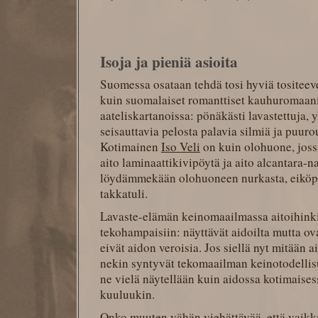
Isoja ja pieniä asioita
Suomessa osataan tehdä tosi hyviä tositee
kuin suomalaiset romanttiset kauhuromaani
aateliskartanoissa: pönäkästi lavastettuja, y
seisauttavia pelosta palavia silmiä ja puuro
Kotimainen
Iso Veli
on kuin olohuone, jos
aito laminaattikivipöytä ja aito alcantara-n
löydämmekään olohuoneen nurkasta, eiköpä s
takkatuli.
Lavaste-elämän keinomaailmassa aitoihinki
tekohampaisiin: näyttävät aidoilta mutta ov
eivät aidon veroisia. Jos siellä nyt mitään 
nekin syntyvät tekomaailman keinotodellisu
ne vielä näytellään kuin aidossa kotimaise
kuuluukin.
Onko muuten vähän viehättävää, että vaikka