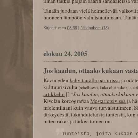
ilman takkia paljain säärin sandaaleissa v
Tänään juodaan vielä helmeilevää valkoviin
huoneen lämpöön valmistautumaan. Tänään 
Kirjoitti: mea
08:36
|
Jälkipuheet (18)
elokuu 24, 2005
Jos kaadun, ottaako kukaan vast
Kävin eilen
kahvitauolla parturissa
ja odote
kulttuurisivulta
[rehellisesti, kuka olisi uskonut, et
artikkelin
[]
"Jos kaadun, ottaako kukaan 
Kivelän koreografiaa
Mestarietsivissä
ja hä
mielentilaani kuin vauva turvaistuimeen. S
tärkeydestä, tukahdutetuista tunteista, kun
miten rakas ja tärkeä toinen on:
Tunteista, joita kukaan 