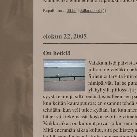
Mahtavatko eläimet nähdä ajatuksia. Joskus 
Kirjoitti: mea
08:55
|
Jälkipuheet (4)
elokuu 22, 2005
On hetkiä
Vaikka niistä päivistä
jolloin ne vieläkin pe
Siihen ei tarvita kuin 
nimipäivät. Tai se pun
ylähyllyllä piilossa ja
syystä esiin ja silti tiedän täsmälleen sen p
kun keitän kaurapuuroa: en osannut tehdä si
tehdään, kun veli tulee kylään. Tai kun nä
hänet sitä tekemässä, koska se oli se viimei
Vaikka aikaa on kulunut, eivät jotkut muisto
Mitä enemmän aikaa kuluu, sitä pelkistetym
helliä, samalla tavalla kuin on parantunut h