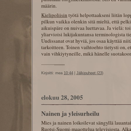
määrin.
Kielipoliisin
työtä helpottaakseni liitän lo
pilkun vaikka olenkin sitä mieltä, että pelk
aikuispäre on nuivaa luettavaa. Ja vielä: toiv
yliarvioisi lukijakuntansa terminologista tie
Uudissanat ovat hyviä, jos osaa käyttää niit
tarkoitteen. Toinen vaihtoehto tietysti on, et
vain vihkiytyneille, mikä hänelle suotakoon
...........,,,,,,,,,
Kirjoitti: mea
10:44
|
Jälkipuheet (23)
elokuu 28, 2005
Nainen ja yleisurheilu
Mies ja nainen loikoilevat sängyllä lauantai
Ruotsi-Suomi-maaottelua televisiosta. Alk