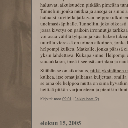
haluavat, aikuisuuden pitkään pimeään tunn
Tunneliin, jonka mutkia ja ansoja ei sinne 
haluaisi kuvitella jatkuvan helppokulkuise
unelmasisäpihalle. Tunneliin, joka oikeasti
jossa kivetys on paikoin irronnut ja tarkka
voi osua välillä tyhjään ja käsi hakee tuke
tuurilla vieressä on toinen aikuinen, jonka
helpompi kulkea. Matkalle, jonka päässä ei n
yksin lähdettävä. Kukapa sinne. Helpompi o
suuaukkoon, imeä itseensä aurinkoa ja naut
Sitähän se on aikuisuus,
pitkä yksinäinen 
kulkea, itse omat jalkansa kuljettaa, omilla
se aina ole helppoa mutta on siinä hyvätki
heittää pitkän varjon eteen ja pienikin ihmi
Kirjoitti: mea
09:01
|
Jälkipuheet (2)
elokuu 15, 2005