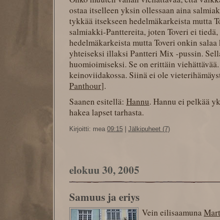
ostaa itselleen yksin ollessaan aina salmiak
tykkää itsekseen hedelmäkarkeista mutta To
salmiakki-Panttereita, joten Toveri ei tiedä,
hedelmäkarkeista mutta Toveri onkin salaa
yhteiseksi illaksi Pantteri Mix -pussin. Sel
huomioimiseksi. Se on erittäin viehättävää
keinoviidakossa. Siinä ei ole vieterihämäyst
Panthour
].
Saanen esitellä:
Hannu
. Hannu ei pelkää yk
hakea lapset tarhasta.
Kirjoitti: mea
09:15
|
Jälkipuheet (7)
elokuu 30, 2005
Samuus ja eriys
Vein eilisaamuna
Mart