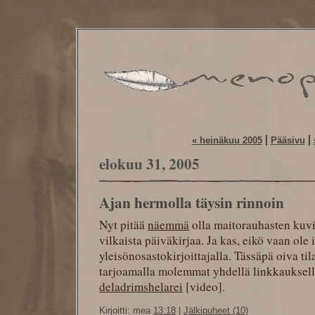
|
|
« heinäkuu 2005
Pääsivu
elokuu 31, 2005
Ajan hermolla täysin rinnoin
Nyt pitää
näemmä
olla maitorauhasten kuvia 
vilkaista päiväkirjaa. Ja kas, eikö vaan ol
yleisönosastokirjoittajalla. Tässäpä oiva til
tarjoamalla molemmat yhdellä linkkauksella
deladrimshelarei
[video].
Kirjoitti: mea
13:18
|
Jälkipuheet (10)