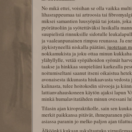
No mikä ettei, voisihan se olla vaikka multi
lihasrappeumaa tai artroosia tai fibromyalgi
miksei samantien luusyöpää tai jotain, jok
pyörätuoliin ja syötettäväksi lusikalla mann
suupielistä rinnuksille sidotulle leukalapulle
ja vaaleanpunainen rimpsu reunassa. Ja enn
jäykistyneellä niskalla päätäni,
juotetaan m
nokkamukista ja joku ottaa minun kukkaha
ylähyllylle, vetää syöpähoidon syömät harv
taakse ja hinkkaa suupieliäni karkealla pes
noitumiseltani saanut itseni oikaistua hetek
avonaisesta ikkunasta hiukaavasta vedosta 
kalinasta, tulee hoitokodin siivooja ja kiin
lattianvahauskoneen käytön ajaksi lapun 
minkä humalavitatähden minun ovessani 
Tilasin ajan kiropraktikolle, sain sen kuuk
merkit paikkansa pitävät, ihmeparanen päiv
asiassa paranin jo melko paljon ajan tilattu
Älköönkä kukaan uskaltautuko virnuilemaan