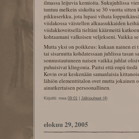
ilmassa leijuvia kemioita. Sukujuhlissa v
tuntuu melkein siskolta se 30 vuotta sitten
pikkuserkku, jota lupasi vihata loppuikänsä
viidakossa väistellen alkuasukkaiden keihä
viidakkoveitsellä tieltäni käärmeitä katkoe
kohtaamani valkoisen veljekseni. Vaikka se o
Mutta yksi on poikkeus: kukaan nainen ei 
tai sisaruutta kohdatessaan juhlissa tasan
sonnustautuneen naisen vaikka juhlat olisi
puhuisivat klingonia. Paitsi että enpä tiedä 
Kovin ovat keskenään samanlaisia kittanois
lähiön elementtitalon ovet mutta jokainen o
ainutkertaisen persoonallinen.
Kirjoitti: mea
09:01
|
Jälkipuheet (4)
elokuu 29, 2005