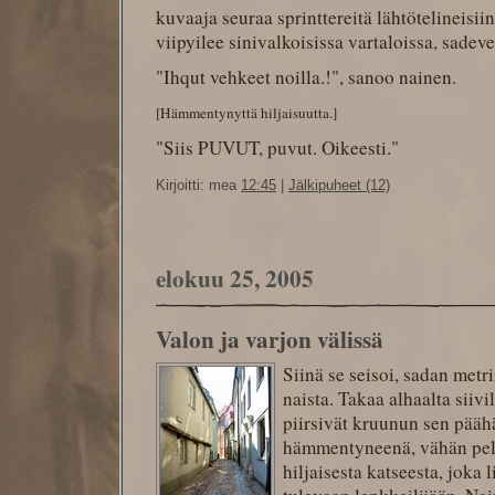
kuvaaja seuraa sprinttereitä lähtötelineisi
viipyilee sinivalkoisissa vartaloissa, sadev
"Ihqut vehkeet noilla.!", sanoo nainen.
[Hämmentynyttä hiljaisuutta.]
"Siis PUVUT, puvut. Oikeesti."
Kirjoitti: mea
12:45
|
Jälkipuheet (12)
elokuu 25, 2005
Valon ja varjon välissä
Siinä se seisoi, sadan metr
naista. Takaa alhaalta siiv
piirsivät kruunun sen pääh
hämmentyneenä, vähän pel
hiljaisesta katseesta, joka