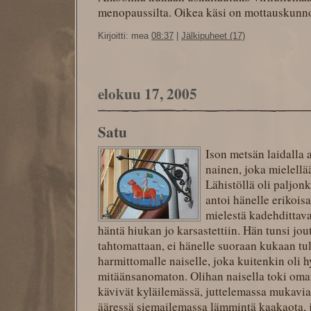
menopaussilta. Oikea käsi on mottauskunn
Kirjoitti: mea
08:37
|
Jälkipuheet (17)
elokuu 17, 2005
Satu
Ison metsän laidalla a
nainen, joka mielellä
Lähistöllä oli paljonk
antoi hänelle erikois
mielestä kadehdittava
häntä hiukan jo karsastettiin. Hän tunsi jou
tahtomattaan, ei hänelle suoraan kukaan tu
harmittomalle naiselle, joka kuitenkin oli 
mitäänsanomaton. Olihan naisella toki omat 
kävivät kyläilemässä, juttelemassa mukavia
ääressä siemailemassa lämmintä kaakaota, 