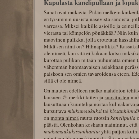
Kapulasta kanelipullaan ja lopuks
Sanat ovat mukavia. Pidän melkein kaikenla
erityisimmin uusista nasevista sanoista, jot
varressa. Miksei kaikille asioille ja esineil
vierasta tai kömpelön pönäkkää? Niin kuin 
muovinen pulikka, jolla erotetaan kassahihn
Mikä sen nimi on? Hihnapulikka? Kassakali
ole nimeä, kun sitä ei kukaan kutsu miksikä
kurottaa pulikan mitään puhumatta omien ta
vähemmän huomaavaisen asiakkaan perässä 
paiskoen sen omien tavaroidensa eteen. Ed
sillä ei ole nimeä.
On muuten edelleen melko mahdoton tehtäv
lausuen
@
-merkki taiten ja
suositusten
muka
lausuttuaan kuuntelija nostaa kulmakarvojaan
kutsuttava
miukumaukuksi
tai
kissanhännä
on
monta nimeä
mutta ruotsin
kanelipulla
o
päästä. Olenkohan koskaan maininnut, että
miukumaukukissanhäntiä
yhtä paljon kuin
puhutaan blogimerkinnöistä. Siis en vähi