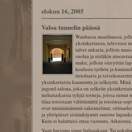
elokuu 16, 2005
Valoa tunnelin päässä
Wanhassa maailmassa, jolloi
yksinkertaisia, televisiot 
talvet ankaria, jolloin maus
suolaa ja niitäkin ainoasta
maku, jolloin siirryttiin l
koulusta työhön ja kuunne
tietolaaria ja toivekonsertte
yksinkertaista kauneutta ja selkeyttä. Minä
jugend-talona, joka on selkeän yksinkertai
turhanaikaisia tyhjiä torneja, joissa rumat 
tilaa toisistaan välittämättä ja toisiinsa s
ovat minäminäminä-rakennelmat, sitimarketti
ja yltiöpäiset sisäänkäynnit suurine lupauk
Kuin ei haluttaisi ottaa vastuuta. Aikuistua.
Vaan harvapa sinne haluaakaan. Tai uskaltaa