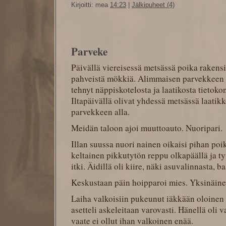
Kirjoitti: mea
14:23
|
Jälkipuheet (4)
Parveke
Päivällä viereisessä metsässä poika rakens
pahveistä mökkiä. Alimmaisen parvekkeen a
tehnyt näppiskotelosta ja laatikosta tietoko
Iltapäivällä olivat yhdessä metsässä laatikk
parvekkeen alla.
Meidän taloon ajoi muuttoauto. Nuoripari.
Illan suussa nuori nainen oikaisi pihan poik
keltainen pikkutytön reppu olkapäällä ja ty
itki. Äidillä oli kiire, näki asuvalinnasta, b
Keskustaan päin hoipparoi mies. Yksinäine
Laiha valkoisiin pukeunut iäkkään oloinen 
asetteli askeleitaan varovasti. Hänellä oli v
vaate ei ollut ihan valkoinen enää.