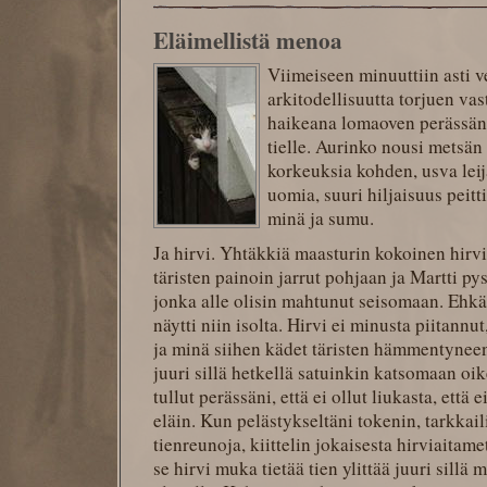
Eläimellistä menoa
Viimeiseen minuuttiin asti v
arkitodellisuutta torjuen va
haikeana lomaoven perässäni
tielle. Aurinko nousi metsän 
korkeuksia kohden, usva leija
uomia, suuri hiljaisuus peit
minä ja sumu.
Ja hirvi. Yhtäkkiä maasturin kokoinen hirvi
täristen painoin jarrut pohjaan ja Martti py
jonka alle olisin mahtunut seisomaan. Ehkä
näytti niin isolta. Hirvi ei minusta piitannut,
ja minä siihen kädet täristen hämmentynee
juuri sillä hetkellä satuinkin katsomaan oi
tullut perässäni, että ei ollut liukasta, että 
eläin. Kun pelästykseltäni tokenin, tarkka
tienreunoja, kiittelin jokaisesta hirviaitame
se hirvi muka tietää tien ylittää juuri sillä