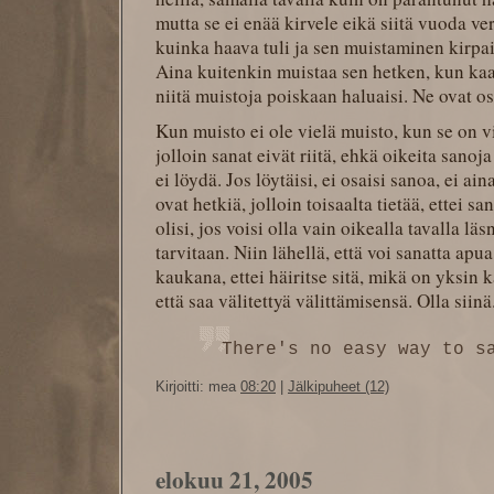
mutta se ei enää kirvele eikä siitä vuoda ve
kuinka haava tuli ja sen muistaminen kirp
Aina kuitenkin muistaa sen hetken, kun kaat
niitä muistoja poiskaan haluaisi. Ne ovat osa
Kun muisto ei ole vielä muisto, kun se on 
jolloin sanat eivät riitä, ehkä oikeita sanoja
ei löydä. Jos löytäisi, ei osaisi sanoa, ei ai
ovat hetkiä, jolloin toisaalta tietää, ettei sa
olisi, jos voisi olla vain oikealla tavalla läs
tarvitaan. Niin lähellä, että voi sanatta apu
kaukana, ettei häiritse sitä, mikä on yksin k
että saa välitettyä välittämisensä. Olla siinä
There's no easy way to s
Kirjoitti: mea
08:20
|
Jälkipuheet (12)
elokuu 21, 2005