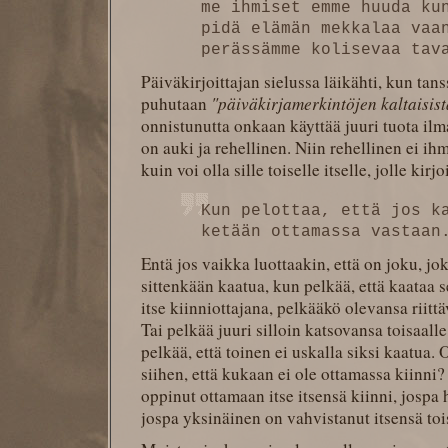
me ihmiset emme huuda ku
pidä elämän mekkalaa vaa
perässämme kolisevaa tav
Päiväkirjoittajan sielussa läikähti, kun tan
puhutaan
"päiväkirjamerkintöjen kaltaisist
onnistunutta onkaan käyttää juuri tuota il
on auki ja rehellinen. Niin rehellinen ei ih
kuin voi olla sille toiselle itselle, jolle kirj
Kun pelottaa, että jos k
ketään ottamassa vastaan
Entä jos vaikka luottaakin, että on joku, jo
sittenkään kaatua, kun pelkää, että kaataa s
itse kiinniottajana, pelkääkö olevansa riit
Tai pelkää juuri silloin katsovansa toisaalle
pelkää, että toinen ei uskalla siksi kaatua
siihen, että kukaan ei ole ottamassa kiinni
oppinut ottamaan itse itsensä kiinni, jospa h
jospa yksinäinen on vahvistanut itsensä toi