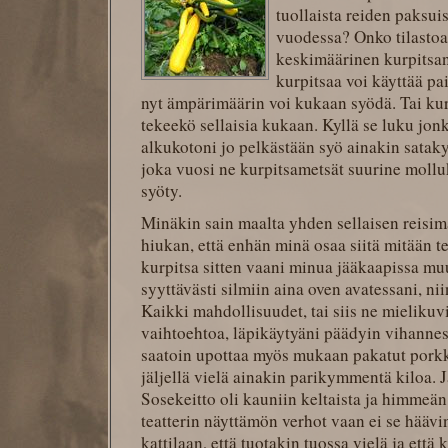
tuollaista reiden paksu
vuodessa? Onko tilastoa
keskimäärinen kurpitsa
kurpitsaa voi käyttää pa
nyt ämpärimäärin voi kukaan syödä. Tai kurp
tekeekö sellaisia kukaan. Kyllä se luku jo
alkukotoni jo pelkästään syö ainakin sata
joka vuosi ne kurpitsametsät suurine mollu
syöty.
Minäkin sain maalta yhden sellaisen reisima
hiukan, että enhän minä osaa siitä mitään t
kurpitsa sitten vaani minua jääkaapissa mu
syyttävästi silmiin aina oven avatessani, niin
Kaikki mahdollisuudet, tai siis ne mielikuv
vaihtoehtoa, läpikäytyäni päädyin vihannes
saatoin upottaa myös mukaan pakatut porkk
jäljellä vielä ainakin parikymmentä kiloa
Sosekeitto oli kauniin keltaista ja himmeä
teatterin näyttämön verhot vaan ei se häävin
kattilaan, että tuotakin tuossa vielä ja että 