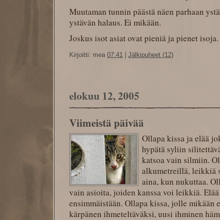
Muutaman tunnin päästä näen parhaan ystäv
ystävän halaus. Ei mikään.
Joskus isot asiat ovat pieniä ja pienet isoja
Kirjoitti: mea
07:41
|
Jälkipuheet (12)
elokuu 12, 2005
Viimeistä päivää
Ollapa kissa ja elää j
hypätä syliin silitett
katsoa vain silmiin. O
alkumetreillä, leikkiä
aina, kun nukuttaa. Ol
vain asioita, joiden kanssa voi leikkiä. Elä
ensimmäistään. Ollapa kissa, jolle mikään e
kärpänen ihmeteltäväksi, uusi ihminen hämm