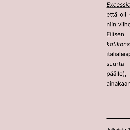
Excessi
että oli
niin vii
Eilise
kotikons
italiala
suurta 
päälle)
ainakaan
Julkaistu
2