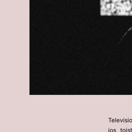
Televisi
jos tois