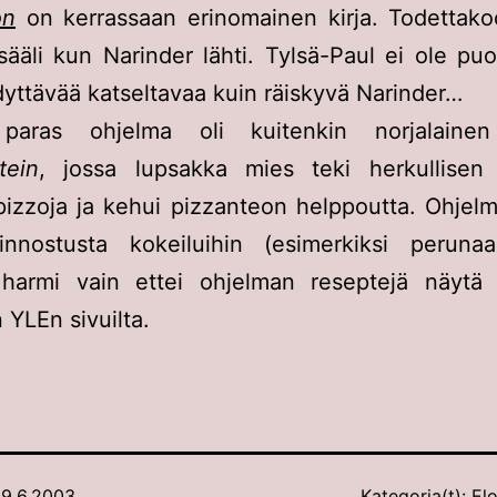
on
on kerrassaan erinomainen kirja. Todettako
 sääli kun Narinder lähti. Tylsä-Paul ei ole puo
hdyttävää katseltavaa kuin räiskyvä Narinder…
n paras ohjelma oli kuitenkin norjalain
tein
, jossa lupsakka mies teki herkullisen 
ispizzoja ja kehui pizzanteon helppoutta. Ohjelm
innostusta kokeiluihin (esimerkiksi peruna
, harmi vain ettei ohjelman reseptejä näytä 
 YLEn sivuilta.
9.6.2003
Kategoria(t):
Elo