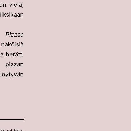
on vielä,
liksikaan
en
Pizzaa
näköisiä
a herätti
a pizzan
löytyvän
kuvat ja tv