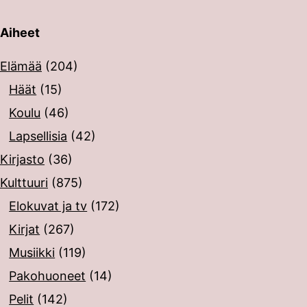
Aiheet
erin painalluksella. Kosketusnäytöllisten laitteiden käyt
Elämää
(204)
Häät
(15)
Koulu
(46)
Lapsellisia
(42)
Kirjasto
(36)
Kulttuuri
(875)
Elokuvat ja tv
(172)
Kirjat
(267)
Musiikki
(119)
Pakohuoneet
(14)
Pelit
(142)