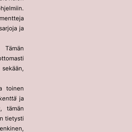
jelmiin.
umentteja
arjoja ja
n. Tämän
ttomasti
 sekään,
a toinen
kenttä
ja
s
, tämän
n tietysti
enkinen,