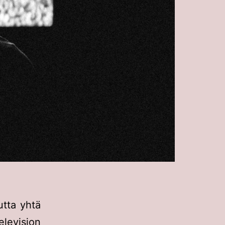
utta yhtä
elevision