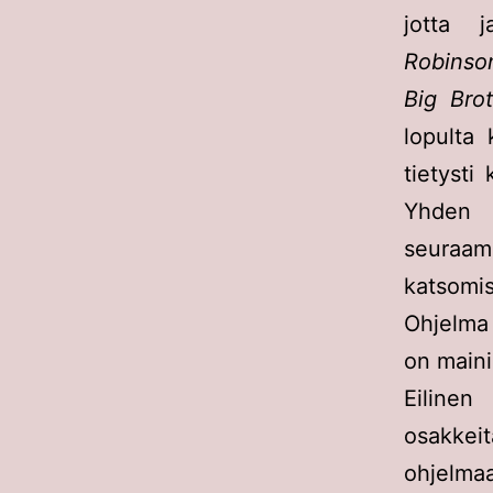
jotta j
Robinson
Big Bro
lopulta 
tietysti
Yhden j
seuraami
katsomis
Ohjelma
on maini
Eilinen
osakkeit
ohjelmaa