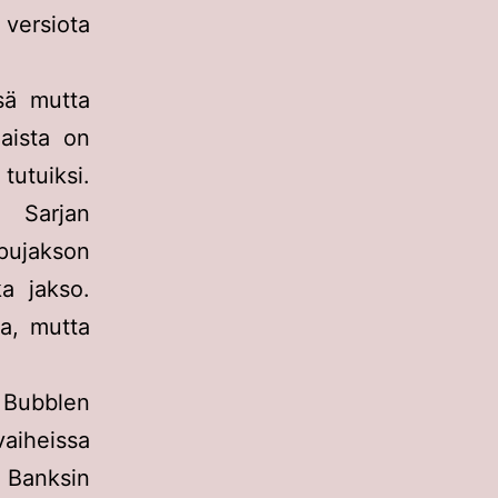
versiota
sä mutta
naista on
tutuiksi.
. Sarjan
ppujakson
ka jakso.
a, mutta
 Bubblen
vaiheissa
. Banksin