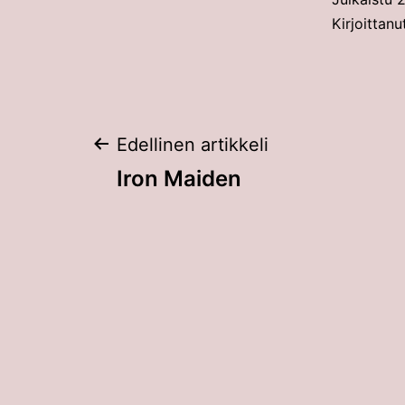
Kirjoittanu
Artikkelien
Edellinen artikkeli
Iron Maiden
selaus