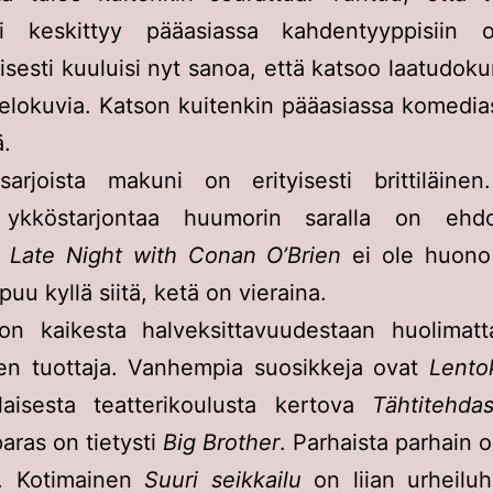
ni keskittyy pääasiassa kahdentyyppisiin oh
isesti kuuluisi nyt sanoa, että katsoo laatudok
-elokuvia. Katson kuitenkin pääasiassa komedias
ä.
sarjoista makuni on erityisesti brittiläine
ykköstarjontaa huumorin saralla on ehdo
.
Late Night with Conan O’Brien
ei ole huono
puu kyllä siitä, ketä on vieraina.
 on kaikesta halveksittavuudestaan huolimatt
ien tuottaja. Vanhempia suosikkeja ovat
Lento
alaisesta teatterikoulusta kertova
Tähtitehda
aras on tietysti
Big Brother
. Parhaista parhain o
. Kotimainen
Suuri seikkailu
on liian urheiluh