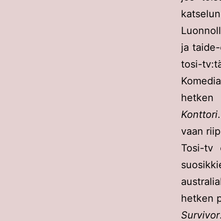
katselu
Luonnoll
ja taide
tosi-tv:t
Komedia
hetken 
Konttori
vaan riip
Tosi-tv
suosikk
australi
hetken p
Survivor