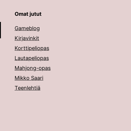
Omat jutut
äppäimillä ylös ja alas ja siirtyä halutulle sivulle ent
Gameblog
Kirjavinkit
Korttipeliopas
Lautapeliopas
Mahjong-opas
Mikko Saari
Teenlehtiä