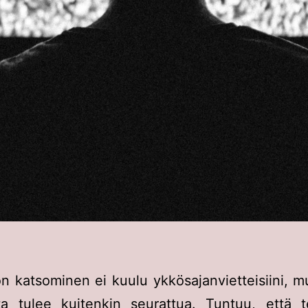
on katsominen ei kuulu ykkösajanvietteisiini, m
ta tulee kuitenkin seurattua. Tuntuu, että t