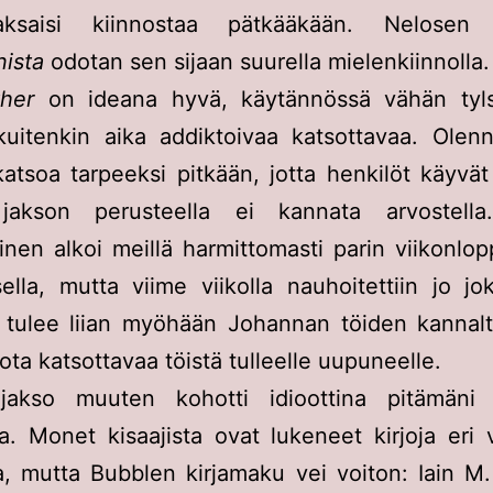
aksaisi kiinnostaa pätkääkään. Nelosen 
ista
odotan sen sijaan suurella mielenkiinnolla.
ther
on ideana hyvä, käytännössä vähän tyl
kuitenkin aika addiktoivaa katsottavaa. Olen
 katsoa tarpeeksi pitkään, jotta henkilöt käyvät 
akson perusteella ei kannata arvostella
nen alkoi meillä harmittomasti parin viikonlo
ella, mutta viime viikolla nauhoitettiin jo jo
 tulee liian myöhään Johannan töiden kannalt
ota katsottavaa töistä tulleelle uupuneelle.
 jakso muuten kohotti idioottina pitämäni
a. Monet kisaajista ovat lukeneet kirjoja eri 
, mutta Bubblen kirjamaku vei voiton: Iain M