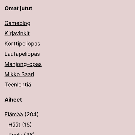
Omat jutut
Gameblog
Kirjavinkit
Korttipeliopas
Lautapeliopas
Mahjong-opas
Mikko Saari
Teenlehtiä
Aiheet
Elämää
(204)
Häät
(15)
Koulu
(46)