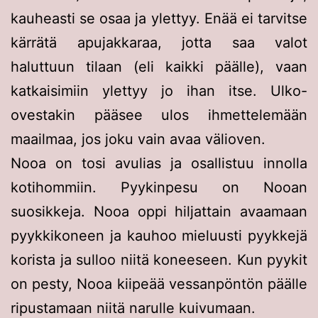
kauheasti se osaa ja ylettyy. Enää ei tarvitse
kärrätä apujakkaraa, jotta saa valot
haluttuun tilaan (eli kaikki päälle), vaan
katkaisimiin ylettyy jo ihan itse. Ulko-
ovestakin pääsee ulos ihmettelemään
maailmaa, jos joku vain avaa välioven.
Nooa on tosi avulias ja osallistuu innolla
kotihommiin. Pyykinpesu on Nooan
suosikkeja. Nooa oppi hiljattain avaamaan
pyykkikoneen ja kauhoo mieluusti pyykkejä
korista ja sulloo niitä koneeseen. Kun pyykit
on pesty, Nooa kiipeää vessanpöntön päälle
ripustamaan niitä narulle kuivumaan.