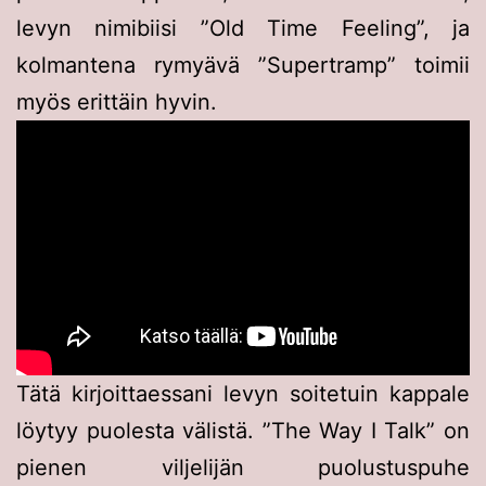
levyn nimibiisi ”Old Time Feeling”, ja
kolmantena rymyävä ”Supertramp” toimii
myös erittäin hyvin.
Tätä kirjoittaessani levyn soitetuin kappale
löytyy puolesta välistä. ”The Way I Talk” on
pienen viljelijän puolustuspuhe