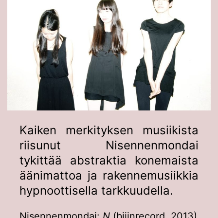
Kaiken merkityksen musiikista
riisunut Nisennenmondai
tykittää abstraktia konemaista
äänimattoa ja rakennemusiikkia
hypnoottisella tarkkuudella.
Nisennenmondai:
N
(bijinrecord, 2013)