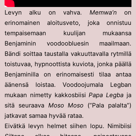
Levyn alku on vahva.
Memwa’n
on
erinomainen aloitusveto, joka onnistuu
tempaisemaan kuulijan mukaansa
Benjaminin voodoobluesin maailmaan.
Bändi soittaa taustalla vakuuttavalla rytmillä
toistuvaa, hypnoottista kuviota, jonka päällä
Benjaminilla on erinomaisesti tilaa antaa
äänensä loistaa. Voodoojumala Legban
mukaan nimetty kakkosbiisi
Papa Legba
ja
sitä seuraava
Moso Moso
(”Pala palalta”)
jatkavat samaa hyvää rataa.
Eivätkä levyn helmet siihen lopu. Nimibiisi