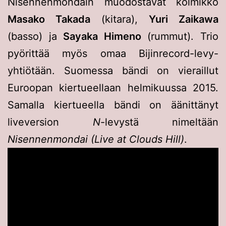
Nisennenmondain muodostavat kolmikko
Masako Takada
(kitara),
Yuri Zaikawa
(basso) ja
Sayaka Himeno
(rummut). Trio
pyörittää myös omaa Bijinrecord-levy-
yhtiötään. Suomessa bändi on vieraillut
Euroopan kiertueellaan helmikuussa 2015.
Samalla kiertueella bändi on äänittänyt
liveversion
N
-levystä nimeltään
Nisennenmondai (Live at Clouds Hill)
.