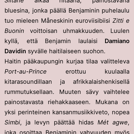
Siltane
alkaa hitaana, painostavana
bluesina, jonka päällä Benjaminin puhelaulu
tuo mieleen Måneskinin euroviisibiisi
Zitti e
Buonin
voittoisan uhmakkuuden. Luulen
kyllä, että Benjamin laulaisi
Damiano
Davidin
syvälle haitilaiseen suohon.
Haitin pääkaupungin kurjaa tilaa valitteleva
Port-au-Prince
erottuu kuulaalla
kitarasoundillaan ja afrikkalaishenkisellä
rummutuksellaan. Muuten sävy vaihtelee
painostavasta riehakkaaseen. Mukana on
yksi perinteinen kansanmusiikkiveto, nopea
Simbi
, ja levyn päättää hidas
Mét agwe
,
joka osoittaa Benjaminin vahvuuden myös