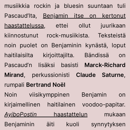
musiikkia rockin ja bluesin suuntaan tuli
Pascaud’lta,
Benjamin itse on kertonut
haastattelussa
, ettei ollut juurikaan
kiinnostunut rock-musiikista. Teksteistä
noin puolet on Benjaminin kynästä, loput
haitilaisilta kirjoittajilta. Bändissä on
Pascaud’n lisäksi basisti
Marck-Richard
Mirand
, perkussionisti
Claude Saturne
,
rumpali
Bertrand Noël
Noin viisikymppinen Benjamin on
kirjaimellinen haitilainen voodoo-papitar.
AyiboPostin
haastattelun
mukaan
Benjaminin äiti kuoli synnytyksen