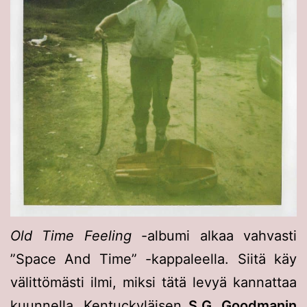
Old Time Feeling
-albumi alkaa vahvasti
”Space And Time” -kappaleella. Siitä käy
välittömästi ilmi, miksi tätä levyä kannattaa
kuunnella. Kentuckyläisen
S.G. Goodmanin