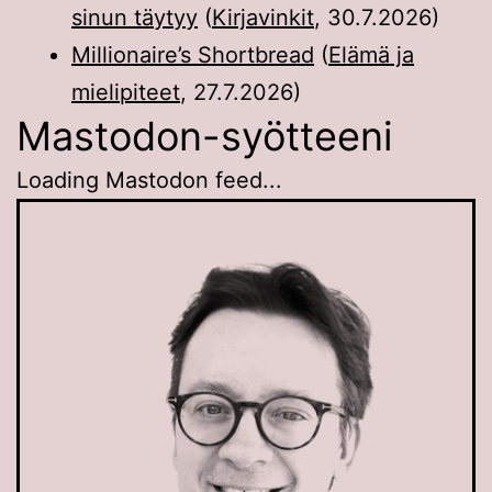
sinun täytyy
(
Kirjavinkit
,
30.7.2026
)
Millionaire’s Shortbread
(
Elämä ja
mielipiteet
,
27.7.2026
)
Mastodon-syötteeni
Loading Mastodon feed...