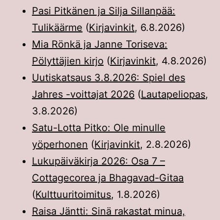
Pasi Pitkänen ja Silja Sillanpää:
Tulikäärme
(
Kirjavinkit
,
6.8.2026
)
Mia Rönkä ja Janne Toriseva:
Pölyttäjien kirjo
(
Kirjavinkit
,
4.8.2026
)
Uutiskatsaus 3.8.2026: Spiel des
Jahres -voittajat 2026
(
Lautapeliopas
,
3.8.2026
)
Satu-Lotta Pitko: Ole minulle
yöperhonen
(
Kirjavinkit
,
2.8.2026
)
Lukupäiväkirja 2026: Osa 7 –
Cottagecorea ja Bhagavad-Gitaa
(
Kulttuuritoimitus
,
1.8.2026
)
Raisa Jäntti: Sinä rakastat minua,