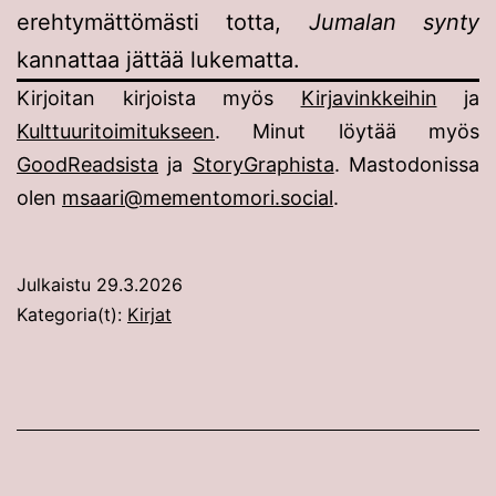
erehtymättömästi totta,
Jumalan synty
kannattaa jättää lukematta.
Kirjoitan kirjoista myös
Kirjavinkkeihin
ja
Kulttuuritoimitukseen
. Minut löytää myös
GoodReadsista
ja
StoryGraphista
. Mastodonissa
olen
msaari@mementomori.social
.
Julkaistu
29.3.2026
Kategoria(t):
Kirjat