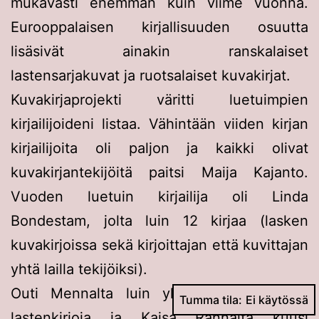
mukavasti enemmän kuin viime vuonna.
Eurooppalaisen kirjallisuuden osuutta
lisäsivät ainakin ranskalaiset
lastensarjakuvat ja ruotsalaiset kuvakirjat.
Kuvakirjaprojekti väritti luetuimpien
kirjailijoideni listaa. Vähintään viiden kirjan
kirjailijoita oli paljon ja kaikki olivat
kuvakirjantekijöitä paitsi Maija Kajanto.
Vuoden luetuin kirjailija oli Linda
Bondestam, jolta luin 12 kirjaa (lasken
kuvakirjoissa sekä kirjoittajan että kuvittajan
yhtä lailla tekijöiksi).
Outi Mennalta luin yhdeksän käännöstä
Tumma tila:
lastenkirjoja ja Kaisa Rannalta kuusi