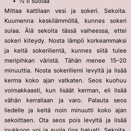
½ tl suolaa
Mittaa kattilaan vesi ja sokeri. Sekoita.
Kuumenna keskilämmöllä, kunnes sokeri
sulaa. Älä sekoita tässä vaiheessa, ettei
sokeri kiteydy. Nosta lämpö korkeammaksi
ja keitä sokerilientä, kunnes siitä tulee
meripihkan väristä. Tähän menee 15–20
minuuttia. Nosta sokeriliemi levyltä ja lisää
kerma koko ajan vatkaten. Seos kuohuu
voimakkaasti, kun lisäät kerman, eli lisää
vähän kerrallaan ja varo. Palauta seos
liedelle ja keitä noin minuutti koko ajan
sekoittaen. Ota seos pois levyltä ja lisää
joukkoon voi ja suola (jos haluat). Sekoita,