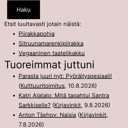
Etsit luultavasti jotain näistä:
Piirakkapohja
Sitruunamarenkipiirakka
Vegaaninen taatelikakku
Tuoreimmat juttuni
Parasta juuri nyt: Pyöräilyspesiaali!
(
Kulttuuritoimitus
,
10.8.2026
)
Katri Alatalo: Mitä tapahtui Santra
Sarkkiselle?
(
Kirjavinkit
,
9.8.2026
)
Anton Tšehov: Naisia
(
Kirjavinkit
,
7.8.2026
)