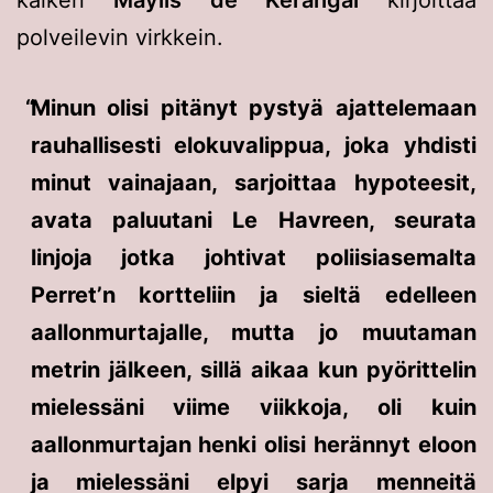
kaiken
Maylis de Kerangal
kirjoittaa
polveilevin virkkein.
Minun olisi pitänyt pystyä ajattelemaan
rauhallisesti elokuvalippua, joka yhdisti
minut vainajaan, sarjoittaa hypoteesit,
avata paluutani Le Havreen, seurata
linjoja jotka johtivat poliisiasemalta
Perret’n kortteliin ja sieltä edelleen
aallonmurtajalle, mutta jo muutaman
metrin jälkeen, sillä aikaa kun pyörittelin
mielessäni viime viikkoja, oli kuin
aallonmurtajan henki olisi herännyt eloon
ja mielessäni elpyi sarja menneitä