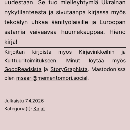
uudestaan. Se tuo mielleyhtymiä Ukrainan
nykytilanteesta ja sivutaanpa kirjassa myös
tekoälyn uhkaa äänityöläisille ja Euroopan
satamia vaivaavaa huumekauppaa. Hieno
kirja!
Kirjoitan kirjoista myös
Kirjavinkkeihin
ja
Kulttuuritoimitukseen
. Minut löytää myös
GoodReadsista
ja
StoryGraphista
. Mastodonissa
olen
msaari@mementomori.social
.
Julkaistu
7.4.2026
Kategoria(t):
Kirjat