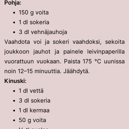
Pohja:
150 g voita
1 dl sokeria
3 dl vehnäjauhoja
Vaahdota voi ja sokeri vaahdoksi, sekoita
joukkoon jauhot ja painele leivinpaperilla
vuorattuun vuokaan. Paista 175 °C uunissa
noin 12–15 minuuttia. Jäähdytä.
Kinuski:
1 dl vettä
3 dl sokeria
1 dl kermaa
50 g voita