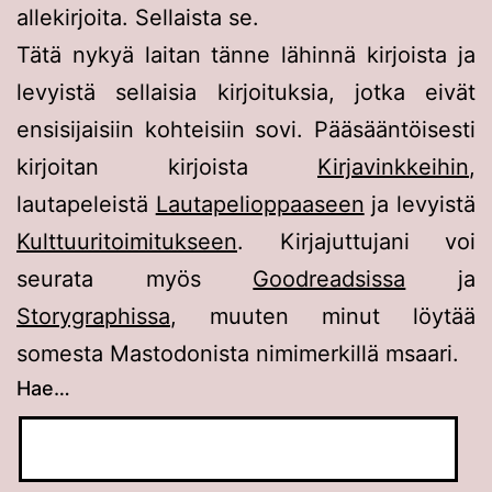
allekirjoita. Sellaista se.
Tätä nykyä laitan tänne lähinnä kirjoista ja
levyistä sellaisia kirjoituksia, jotka eivät
ensisijaisiin kohteisiin sovi. Pääsääntöisesti
kirjoitan kirjoista
Kirjavinkkeihin
,
lautapeleistä
Lautapelioppaaseen
ja levyistä
Kulttuuritoimitukseen
. Kirjajuttujani voi
seurata myös
Goodreadsissa
ja
Storygraphissa
, muuten minut löytää
somesta Mastodonista nimimerkillä msaari.
Hae…
Kun tuloksia tulee, voit selata niitä nuolinäppä