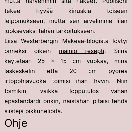
mutta harvemmin sitä näkee). Puolisoni
tekee hyvää kinuskia toiseen
leipomukseen, mutta sen arvelimme liian
juoksevaksi tähän tarkoitukseen.
Liisa Westerbergin Makeaa-blogista löytyi
onneksi oikein
mainio resepti
. Siinä
käytetään 25 × 15 cm vuokaa, minä
laskeskelin että 20 cm pyöreä
irtopohjavuoka toimisi ihan hyvin. Niin
toimikin, vaikka lopputulos vähän
epästandardi onkin, näistähän pitäisi tehdä
siistejä pikkuneliöitä.
Ohje