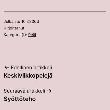
Julkaistu
10.7.2003
Kirjoittanut
Kategoria(t):
Pelit
Artikkelien
Edellinen artikkeli
Keskiviikkopelejä
selaus
Seuraava artikkeli
Syöttöteho