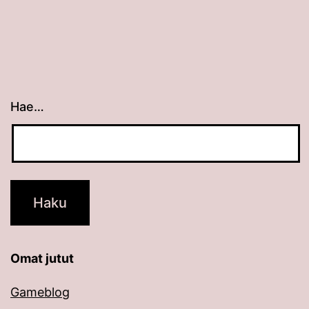
Hae…
Kun tuloksia tulee, voit selata niitä nuolinäppäimillä
Omat jutut
Gameblog