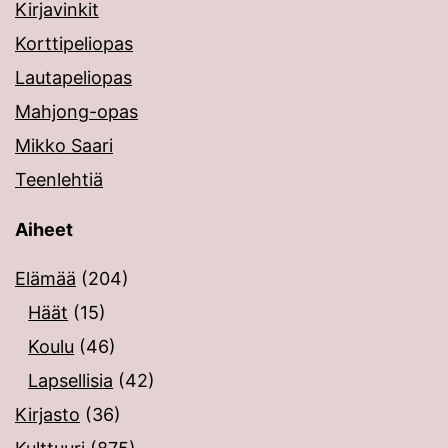
Kirjavinkit
Korttipeliopas
Lautapeliopas
Mahjong-opas
Mikko Saari
Teenlehtiä
Aiheet
Elämää
(204)
Häät
(15)
Koulu
(46)
Lapsellisia
(42)
Kirjasto
(36)