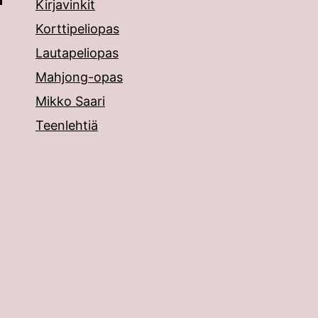
Kirjavinkit
Korttipeliopas
Lautapeliopas
Mahjong-opas
Mikko Saari
Teenlehtiä