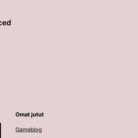
ced
Omat jutut
äppäimillä ylös ja alas ja siirtyä halutulle sivulle ent
Gameblog