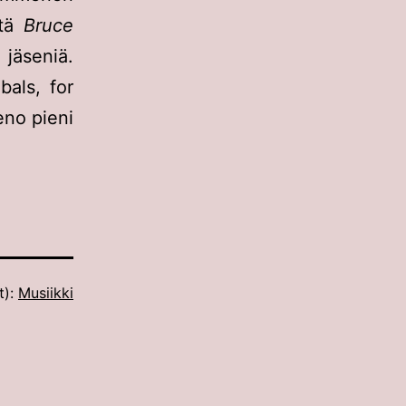
itä
Bruce
jäseniä.
bals, for
eno pieni
t):
Musiikki