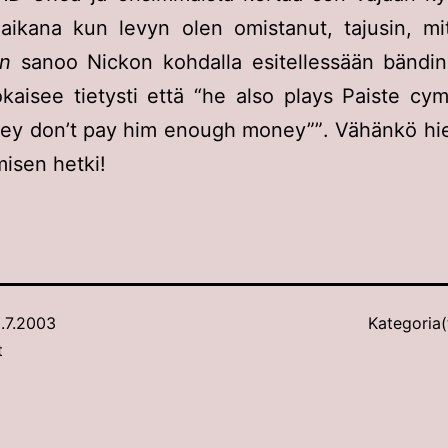
aikana kun levyn olen omistanut, tajusin, m
on
sanoo Nickon kohdalla esitellessään bändin 
kaisee tietysti että
he also plays Paiste cym
hey don’t pay him enough money”
. Vähänkö hi
misen hetki!
.7.2003
Kategoria(
t