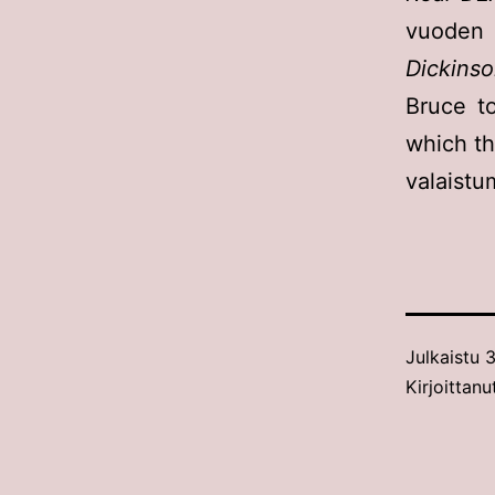
vuoden 
Dickins
Bruce to
which t
valaistu
Julkaistu
3
Kirjoittanu