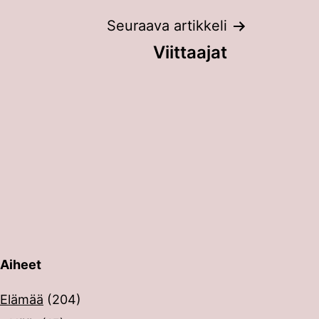
Seuraava artikkeli
Viittaajat
Aiheet
erin painalluksella. Kosketusnäytöllisten laitteiden käyt
Elämää
(204)