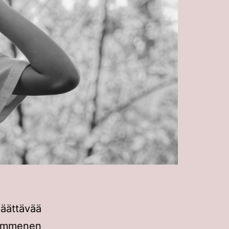
äättävää
kymmenen