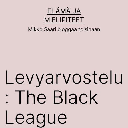
Siirry
ELÄMÄ JA
sisältöön
MIELIPITEET
Mikko Saari bloggaa toisinaan
Levyarvostelu
: The Black
League