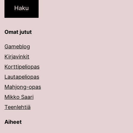
Omat jutut
Gameblog
Kirjavinkit
Korttipeliopas
Lautapeliopas
Mahjong-opas
Mikko Saari
Teenlehtiä
Aiheet