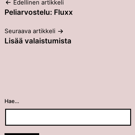
Artikkelien
Edellinen artikkeli
Peliarvostelu: Fluxx
selaus
Seuraava artikkeli
Lisää valaistumista
Hae…
Kun tuloksia tulee, voit selata niitä nuolinäppäimillä