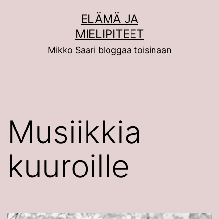
Siirry
ELÄMÄ JA
sisältöön
MIELIPITEET
Mikko Saari bloggaa toisinaan
Musiikkia
kuuroille