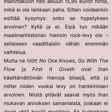
mainittakoon heti alkuun 15,95 euron hinta,
mikä ei ole lainkaan paha. Sitten voidaankin
esittää kysymys: onko se hypetyksen
arvoinen? Kyllä ja ei. Eipä tuo mikään
maailmanhistorian hienoin rock-levy ole –
sellaiseen vaadittaisiin vähän enemmän
vaihtelua.
Mutta ne hitit!
No One Knows
,
Go With The
Flow
ja
First It Giveth
ovat ihan
käsittämättömän hienoja biisejä, että jo
miltei niiden vuoksi levy on hankkimisen
arvoinen. Niistä pitävät saavat myös ihan
mukavan annoksen samanlaista, joskaan ei
aivan yhtä hyvää musiikkia. En kuitenkaan