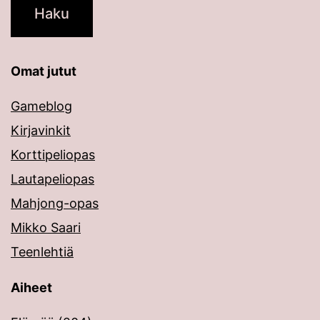
Omat jutut
Gameblog
Kirjavinkit
Korttipeliopas
Lautapeliopas
Mahjong-opas
Mikko Saari
Teenlehtiä
Aiheet