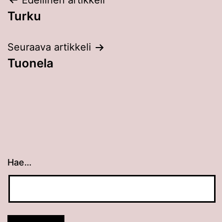
Artikkelien
Edellinen artikkeli
Turku
selaus
Seuraava artikkeli
Tuonela
Hae…
Kun tuloksia tulee, voit selata niitä nuolinäppäimillä