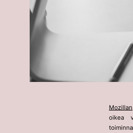
Mozillan
oikea 
toiminn