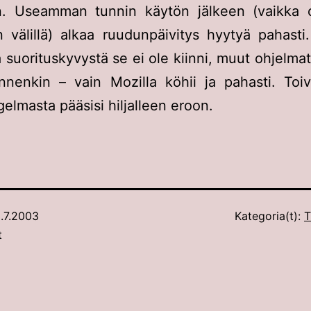
een. Useamman tunnin käytön jälkeen (vaikka 
in välillä) alkaa ruudunpäivitys hyytyä pahast
ä suorituskyvystä se ei ole kiinni, muut ohjelmat
nenkin – vain Mozilla köhii ja pahasti. Toiv
gelmasta pääsisi hiljalleen eroon.
.7.2003
Kategoria(t):
T
t