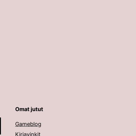
Omat jutut
äppäimillä ylös ja alas ja siirtyä halutulle sivulle ent
Gameblog
Kirjavinkit