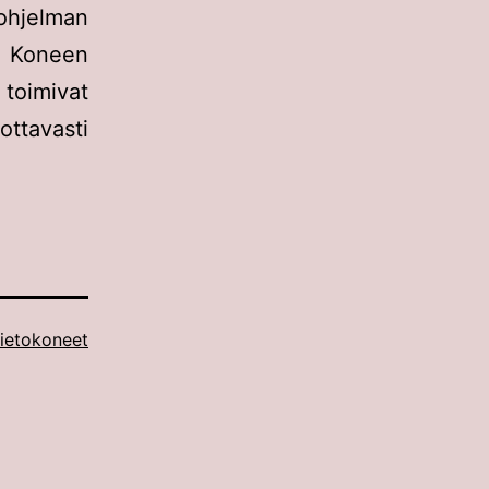
ohjelman
i. Koneen
 toimivat
ottavasti
ietokoneet