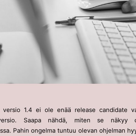
versio 1.4 ei ole enää release candidate v
versio. Saapa nähdä, miten se näkyy o
assa. Pahin ongelma tuntuu olevan ohjelman hy