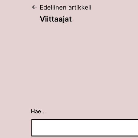
Artikkelien
Edellinen artikkeli
Viittaajat
selaus
Hae…
Kun tuloksia tulee, voit selata niitä nuolin