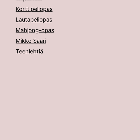
Korttipeliopas
Lautapeliopas
Mahjong-opas
Mikko Saari
Teenlehtiä