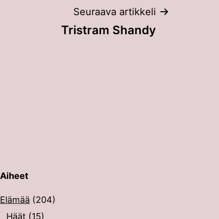
Seuraava artikkeli
Tristram Shandy
Aiheet
erin painalluksella. Kosketusnäytöllisten laitteiden käyt
Elämää
(204)
Häät
(15)