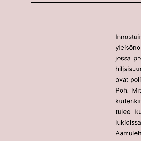
Innost
yleisöno
jossa poh
hiljaisu
ovat poli
Pöh. Mit
kuitenki
tulee ku
lukioiss
Aamuleh