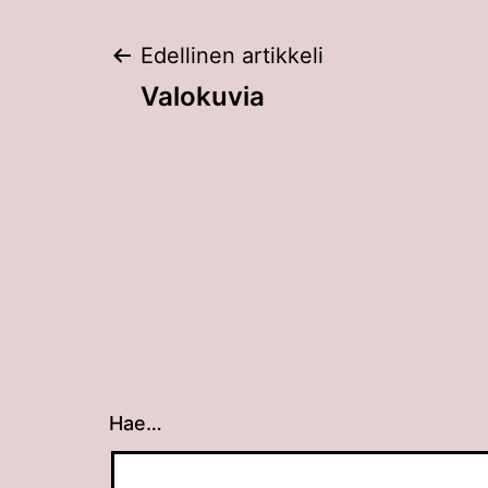
Artikkelien
Edellinen artikkeli
Valokuvia
selaus
Hae…
Kun tuloksia tulee, voit selata niitä nuolin