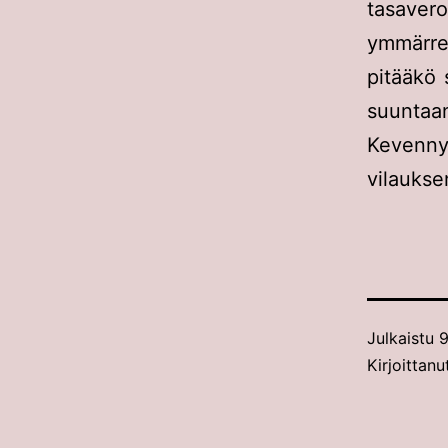
tasaver
ymmärre
pitääkö 
suuntaan
Kevennyk
vilauks
Julkaistu
9
Kirjoittanu