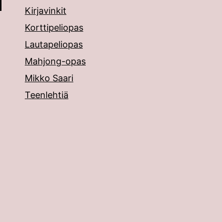
Kirjavinkit
Korttipeliopas
Lautapeliopas
Mahjong-opas
Mikko Saari
Teenlehtiä