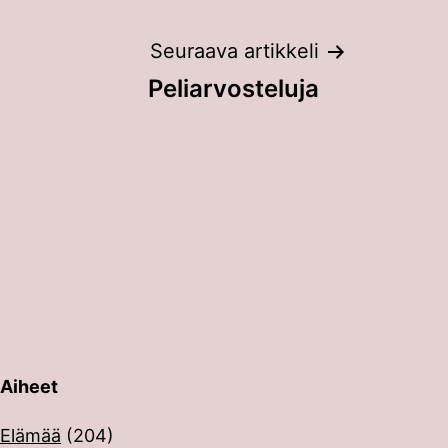
Seuraava artikkeli
Peliarvosteluja
Aiheet
erin painalluksella. Kosketusnäytöllisten laitteiden käyt
Elämää
(204)