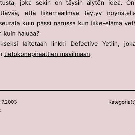
otusta, joka sekin on täysin älytön idea. On
ttävää, että liikemaailmaa täytyy nöyristell
seurata kuin pässi narussa kun liike-elämä vet
 kuin haluaa?
seksi laitetaan linkki Defective Yetiin, jok
en
tietokonepiraattien maailmaan
.
.7.2003
Kategoria(t
t