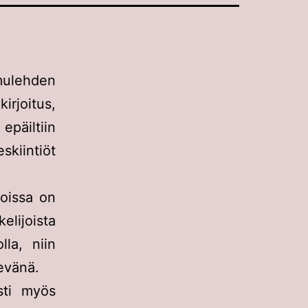
ulehden
irjoitus,
 epäiltiin
skiintiöt
ioissa on
elijoista
lla, niin
kevänä.
sti myös