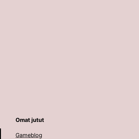
Omat jutut
äppäimillä ylös ja alas ja siirtyä halutulle sivulle ent
Gameblog