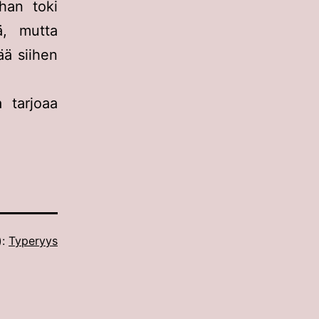
han toki
ä, mutta
ää siihen
a tarjoaa
):
Typeryys