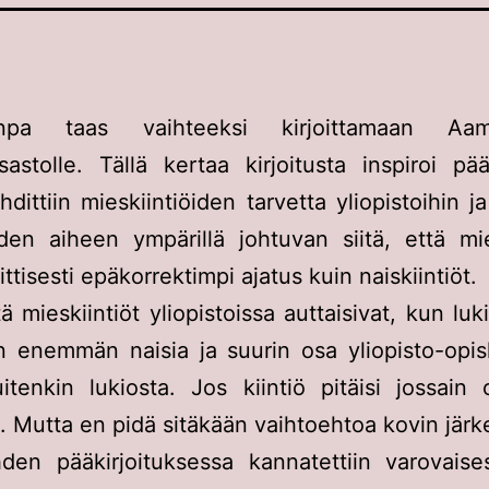
uinpa taas vaihteeksi kirjoittamaan Aam
sastolle. Tällä kertaa kirjoitusta inspiroi pääk
dittiin mieskiintiöiden tarvetta yliopistoihin ja
uden aiheen ympärillä johtuvan siitä, että mie
ittisesti epäkorrektimpi ajatus kuin naiskiintiöt.
ä mieskiintiöt yliopistoissa auttaisivat, kun luk
n enemmän naisia ja suurin osa yliopisto-opisk
itenkin lukiosta. Jos kiintiö pitäisi jossain o
a. Mutta en pidä sitäkään vaihtoehtoa kovin jär
den pääkirjoituksessa kannatettiin varovaise