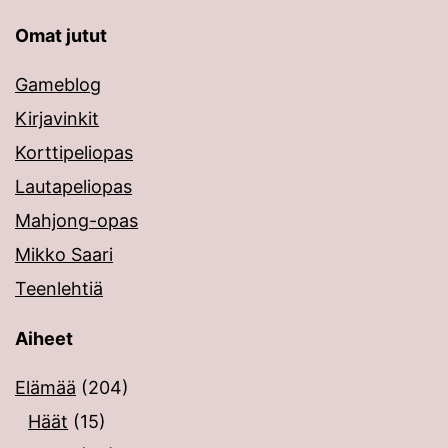
Omat jutut
Gameblog
Kirjavinkit
Korttipeliopas
Lautapeliopas
Mahjong-opas
Mikko Saari
Teenlehtiä
Aiheet
Elämää
(204)
Häät
(15)