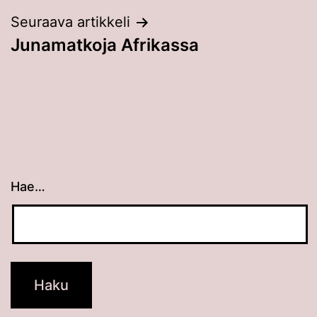
Seuraava artikkeli
Junamatkoja Afrikassa
Hae…
Kun tuloksia tulee, voit selata niitä nuolinäppäimillä