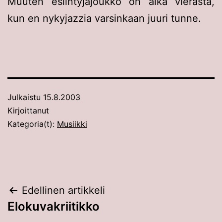
Muuten esiintyjäjoukko on aika vierasta,
kun en nykyjazzia varsinkaan juuri tunne.
Julkaistu
15.8.2003
Kirjoittanut
Kategoria(t):
Musiikki
Artikkelien
Edellinen artikkeli
Elokuvakriitikko
selaus