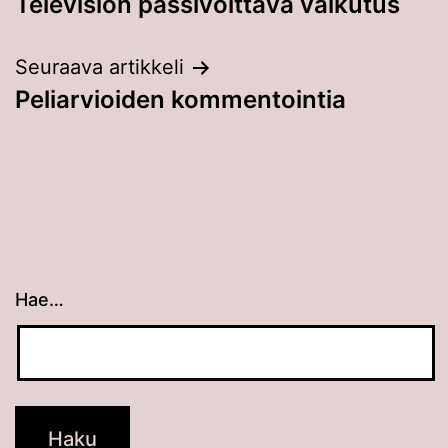
Television passivoittava vaikutus
selaus
Seuraava artikkeli
Peliarvioiden kommentointia
Hae…
Kun tuloksia tulee, voit selata niitä nuolinäppäimillä