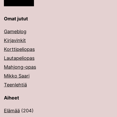
Omat jutut
Gameblog
Kirjavinkit
Korttipeliopas
Lautapeliopas
Mahjong-opas
Mikko Saari
Teenlehtiä
Aiheet
Elämää
(204)