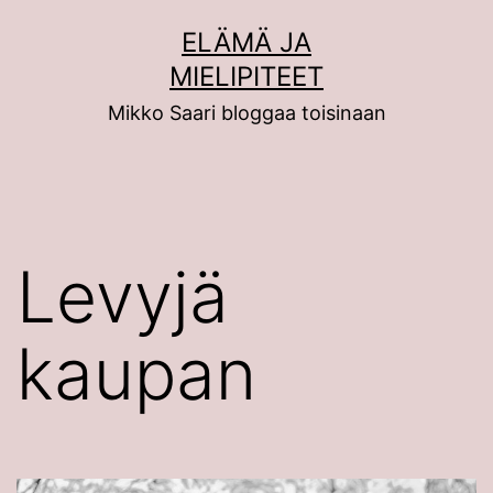
Siirry
ELÄMÄ JA
sisältöön
MIELIPITEET
Mikko Saari bloggaa toisinaan
Levyjä
kaupan