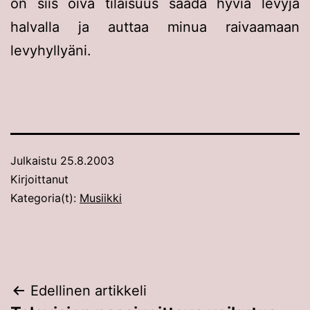
on siis oiva tilaisuus saada hyviä levyjä
halvalla ja auttaa minua raivaamaan
levyhyllyäni.
Julkaistu
25.8.2003
Kirjoittanut
Kategoria(t):
Musiikki
Artikkelien
Edellinen artikkeli