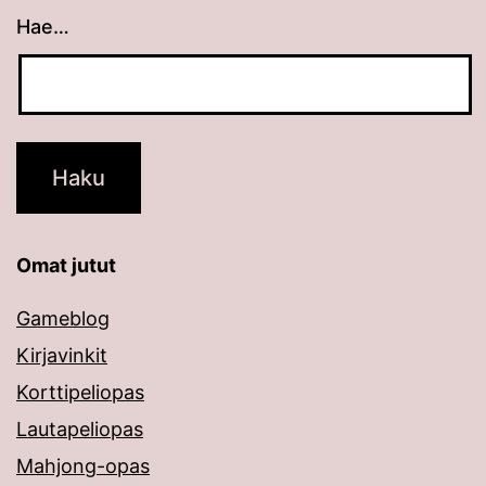
Hae…
Kun tuloksia tulee, voit selata niitä nuolinäppäimillä
Omat jutut
Gameblog
Kirjavinkit
Korttipeliopas
Lautapeliopas
Mahjong-opas