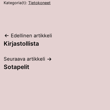
Kategoria(t):
Tietokoneet
Artikkelien
Edellinen artikkeli
Kirjastollista
selaus
Seuraava artikkeli
Sotapelit