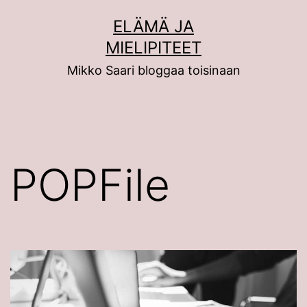
Siirry
ELÄMÄ JA
sisältöön
MIELIPITEET
Mikko Saari bloggaa toisinaan
POPFile