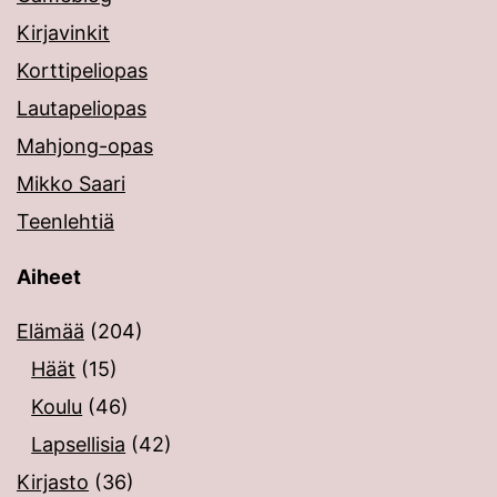
Kirjavinkit
Korttipeliopas
Lautapeliopas
Mahjong-opas
Mikko Saari
Teenlehtiä
Aiheet
Elämää
(204)
Häät
(15)
Koulu
(46)
Lapsellisia
(42)
Kirjasto
(36)