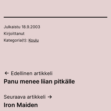
Julkaistu
18.9.2003
Kirjoittanut
Kategoria(t):
Koulu
Artikkelien
Edellinen artikkeli
Panu menee liian pitkälle
selaus
Seuraava artikkeli
Iron Maiden