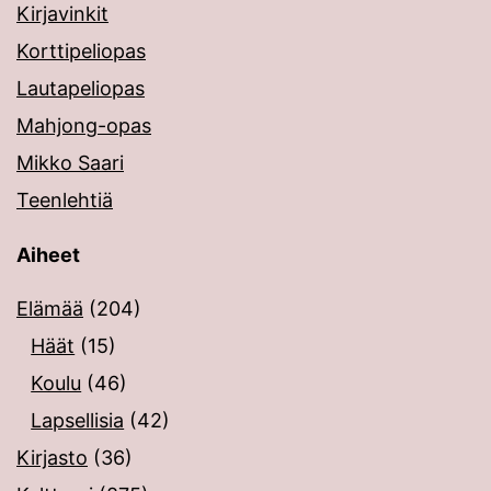
Kirjavinkit
Korttipeliopas
Lautapeliopas
Mahjong-opas
Mikko Saari
Teenlehtiä
Aiheet
Elämää
(204)
Häät
(15)
Koulu
(46)
Lapsellisia
(42)
Kirjasto
(36)