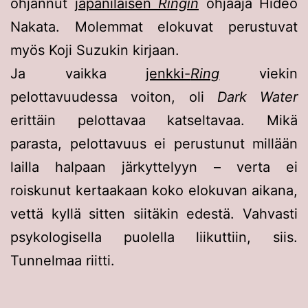
ohjannut
japanilaisen
Ringin
ohjaaja Hideo
Nakata. Molemmat elokuvat perustuvat
myös Koji Suzukin kirjaan.
Ja vaikka
jenkki-
Ring
viekin
pelottavuudessa voiton, oli
Dark Water
erittäin pelottavaa katseltavaa. Mikä
parasta, pelottavuus ei perustunut millään
lailla halpaan järkyttelyyn – verta ei
roiskunut kertaakaan koko elokuvan aikana,
vettä kyllä sitten siitäkin edestä. Vahvasti
psykologisella puolella liikuttiin, siis.
Tunnelmaa riitti.