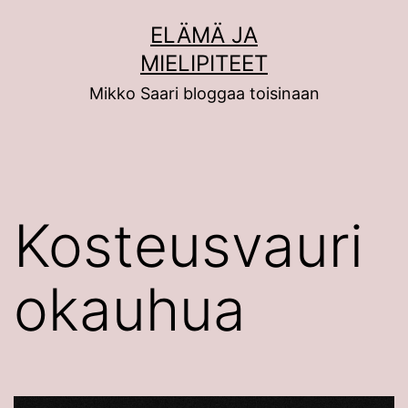
Siirry
ELÄMÄ JA
sisältöön
MIELIPITEET
Mikko Saari bloggaa toisinaan
Kosteusvauri
okauhua