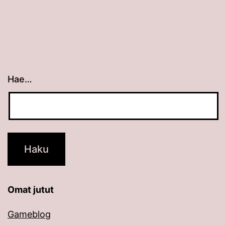
Hae…
Kun tuloksia tulee, voit selata niitä nuolinäppäimillä
Omat jutut
Gameblog