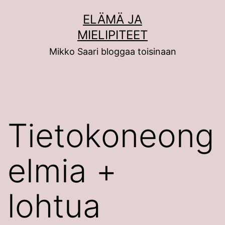
Siirry
ELÄMÄ JA
sisältöön
MIELIPITEET
Mikko Saari bloggaa toisinaan
Tietokoneong
elmia +
lohtua