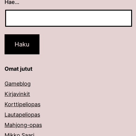
Hae…
Kun tuloksia tulee, voit selata niitä nuolinäppäimillä
Omat jutut
Gameblog
Kirjavinkit
Korttipeliopas
Lautapeliopas
Mahjong-opas
Mikko Saari