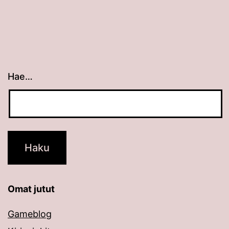
Hae…
Kun tuloksia tulee, voit selata niitä nuolinäppäimillä
Omat jutut
Gameblog