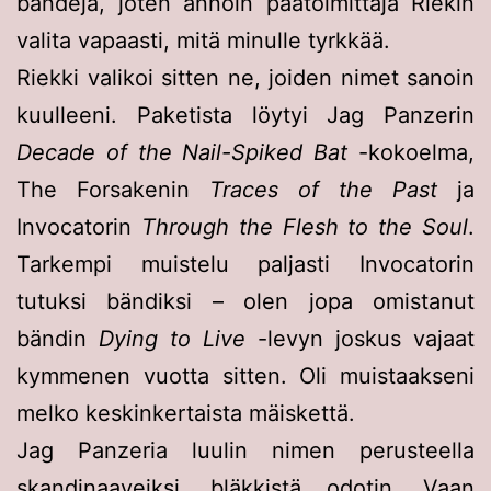
bändejä, joten annoin päätoimittaja Riekin
valita vapaasti, mitä minulle tyrkkää.
Riekki valikoi sitten ne, joiden nimet sanoin
kuulleeni. Paketista löytyi Jag Panzerin
Decade of the Nail-Spiked Bat
-kokoelma,
The Forsakenin
Traces of the Past
ja
Invocatorin
Through the Flesh to the Soul
.
Tarkempi muistelu paljasti Invocatorin
tutuksi bändiksi – olen jopa omistanut
bändin
Dying to Live
-levyn joskus vajaat
kymmenen vuotta sitten. Oli muistaakseni
melko keskinkertaista mäiskettä.
Jag Panzeria luulin nimen perusteella
skandinaaveiksi, bläkkistä odotin. Vaan