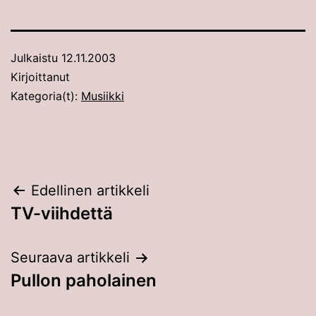
Julkaistu
12.11.2003
Kirjoittanut
Kategoria(t):
Musiikki
Artikkelien
Edellinen artikkeli
TV-viihdettä
selaus
Seuraava artikkeli
Pullon paholainen