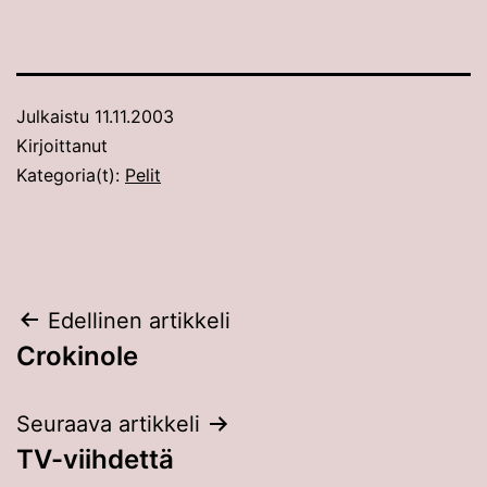
Julkaistu
11.11.2003
Kirjoittanut
Kategoria(t):
Pelit
Artikkelien
Edellinen artikkeli
Crokinole
selaus
Seuraava artikkeli
TV-viihdettä