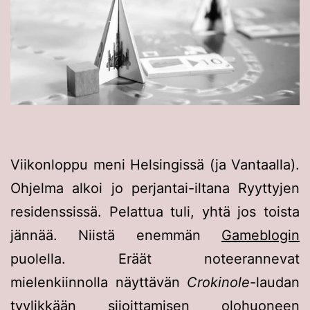
Viikonloppu meni Helsingissä (ja Vantaalla).
Ohjelma alkoi jo perjantai-iltana Ryyttyjen
residenssissä. Pelattua tuli, yhtä jos toista
jännää. Niistä enemmän
Gameblogin
puolella. Eräät noteerannevat
mielenkiinnolla näyttävän
Crokinole
-laudan
tyylikkään sijoittamisen olohuoneen