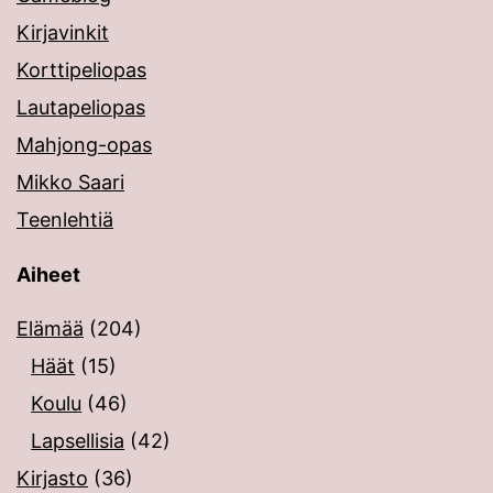
Kirjavinkit
Korttipeliopas
Lautapeliopas
Mahjong-opas
Mikko Saari
Teenlehtiä
Aiheet
Elämää
(204)
Häät
(15)
Koulu
(46)
Lapsellisia
(42)
Kirjasto
(36)