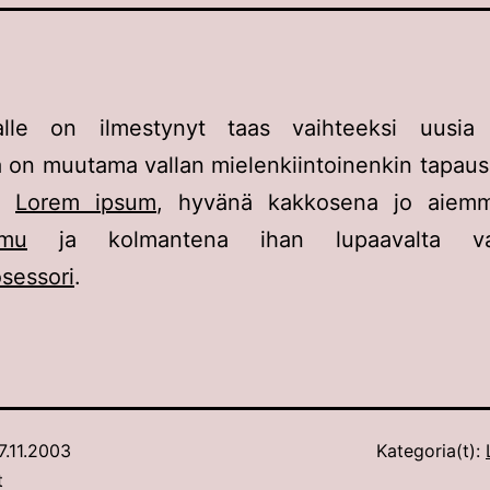
stalle on ilmestynyt taas vaihteeksi uusia 
 on muutama vallan mielenkiintoinenkin tapau
nä
Lorem ipsum
, hyvänä kakkosena jo aiemm
omu
ja kolmantena ihan lupaavalta vai
sessori
.
7.11.2003
Kategoria(t):
t