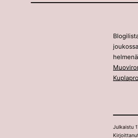
Blogili
joukossa
helme
Muovir
Kuplapro
Julkaistu
1
Kirjoittanu