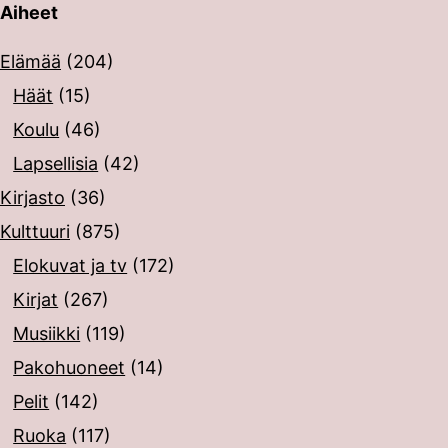
Aiheet
erin painalluksella. Kosketusnäytöllisten laitteiden käyt
Elämää
(204)
Häät
(15)
Koulu
(46)
Lapsellisia
(42)
Kirjasto
(36)
Kulttuuri
(875)
Elokuvat ja tv
(172)
Kirjat
(267)
Musiikki
(119)
Pakohuoneet
(14)
Pelit
(142)
Ruoka
(117)