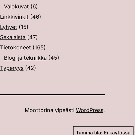
Valokuvat
(6)
Linkkivinkit
(46)
Lyhyet
(15)
Sekalaista
(47)
Tietokoneet
(165)
Blogi ja tekniikka
(45)
Typeryys
(42)
Moottorina ylpeästi
WordPress
.
Tumma tila: