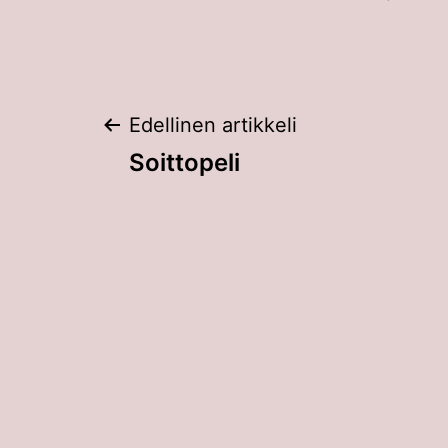
Artikkelien
Edellinen artikkeli
Soittopeli
selaus