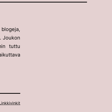
blogeja,
s. Joukon
in tuttu
kuttava
Linkkivinkit