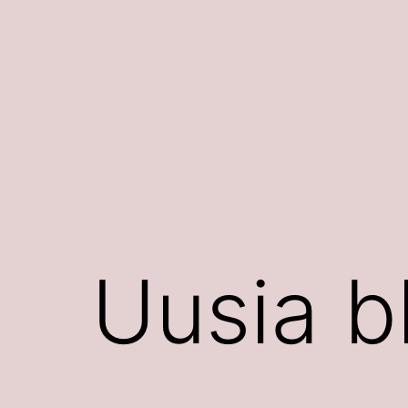
Siirry
sisältöön
Uusia b