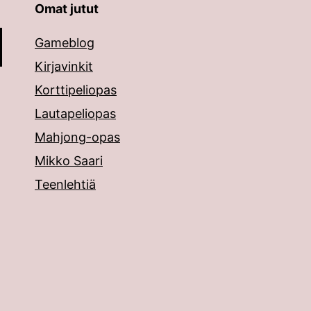
Omat jutut
äppäimillä ylös ja alas ja siirtyä halutulle sivulle ent
Gameblog
Kirjavinkit
Korttipeliopas
Lautapeliopas
Mahjong-opas
Mikko Saari
Teenlehtiä