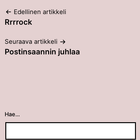
Artikkelien
Edellinen artikkeli
Rrrrock
selaus
Seuraava artikkeli
Postinsaannin juhlaa
Hae…
Kun tuloksia tulee, voit selata niitä nuolinäppäimillä