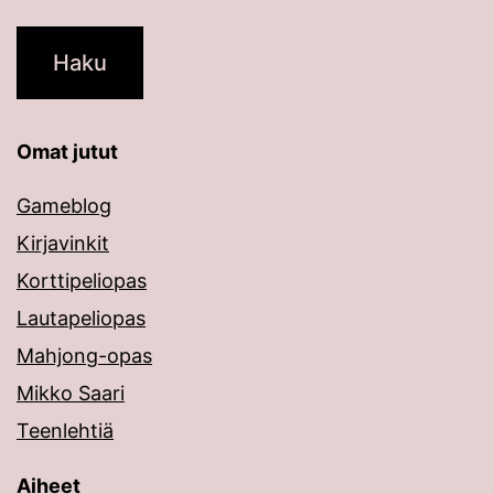
Omat jutut
Gameblog
Kirjavinkit
Korttipeliopas
Lautapeliopas
Mahjong-opas
Mikko Saari
Teenlehtiä
Aiheet