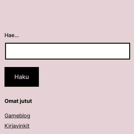
Hae…
Kun tuloksia tulee, voit selata niitä nuolinäppäimillä
Omat jutut
Gameblog
Kirjavinkit