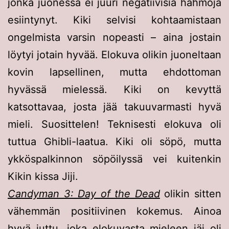
jonka juonessa ei juuri negatiivisia hahmoja
esiintynyt. Kiki selvisi kohtaamistaan
ongelmista varsin nopeasti – aina jostain
löytyi jotain hyvää. Elokuva olikin juoneltaan
kovin lapsellinen, mutta ehdottoman
hyvässä mielessä. Kiki on kevyttä
katsottavaa, josta jää takuuvarmasti hyvä
mieli. Suosittelen! Teknisesti elokuva oli
tuttua Ghibli-laatua. Kiki oli söpö, mutta
ykköspalkinnon söpöilyssä vei kuitenkin
Kikin kissa Jiji.
Candyman 3: Day of the Dead
olikin sitten
vähemmän positiivinen kokemus. Ainoa
hyvä juttu, joka elokuvasta mieleen jäi oli