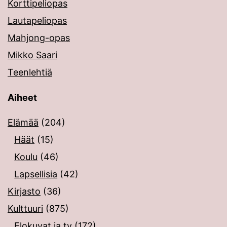
Korttipeliopas
Lautapeliopas
Mahjong-opas
Mikko Saari
Teenlehtiä
Aiheet
Elämää
(204)
Häät
(15)
Koulu
(46)
Lapsellisia
(42)
Kirjasto
(36)
Kulttuuri
(875)
Elokuvat ja tv
(172)