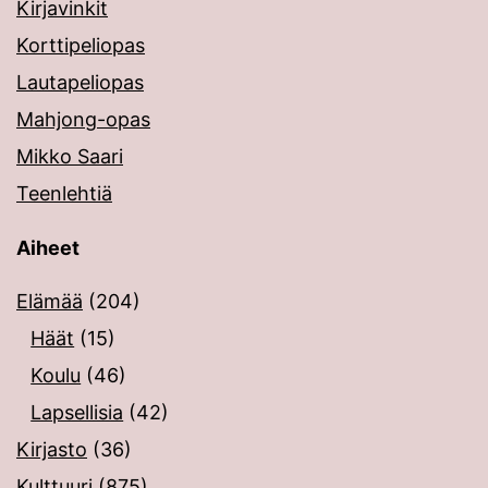
Kirjavinkit
Korttipeliopas
Lautapeliopas
Mahjong-opas
Mikko Saari
Teenlehtiä
Aiheet
Elämää
(204)
Häät
(15)
Koulu
(46)
Lapsellisia
(42)
Kirjasto
(36)
Kulttuuri
(875)