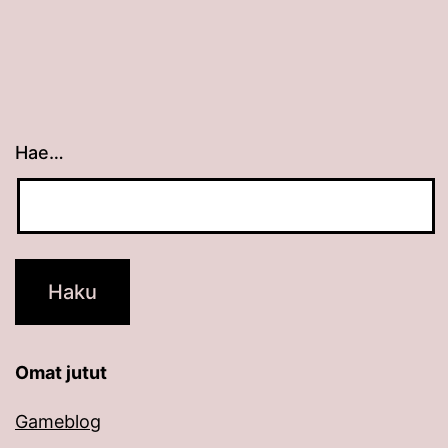
Hae…
Kun tuloksia tulee, voit selata niitä nuolinäppäimillä
Omat jutut
Gameblog