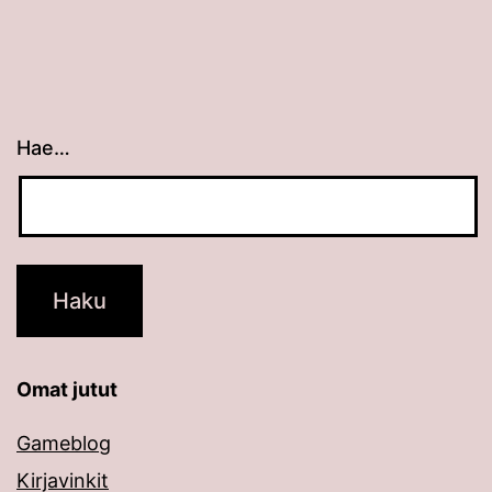
Hae…
Kun tuloksia tulee, voit selata niitä nuolinäppäimillä
Omat jutut
Gameblog
Kirjavinkit