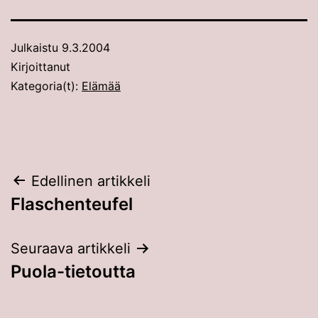
Julkaistu
9.3.2004
Kirjoittanut
Kategoria(t):
Elämää
Artikkelien
Edellinen artikkeli
Flaschenteufel
selaus
Seuraava artikkeli
Puola-tietoutta