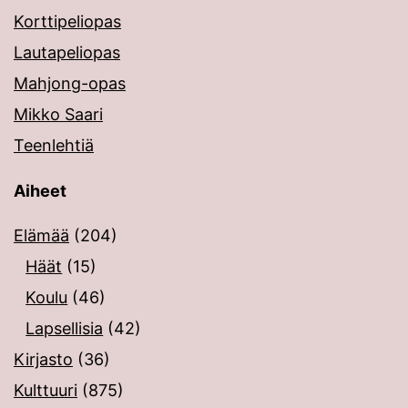
Korttipeliopas
Lautapeliopas
Mahjong-opas
Mikko Saari
Teenlehtiä
Aiheet
Elämää
(204)
Häät
(15)
Koulu
(46)
Lapsellisia
(42)
Kirjasto
(36)
Kulttuuri
(875)