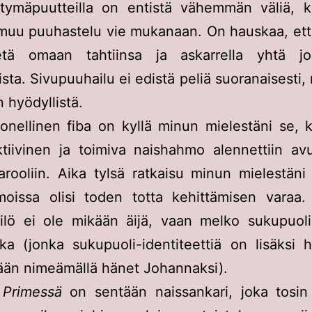
ittymäpuutteilla on entistä vähemmän väliä, 
 muu puuhastelu vie mukanaan. On hauskaa, ett
tä omaan tahtiinsa ja askarrella yhtä jo
ista. Sivupuuhailu ei edistä peliä suoranaisesti,
n hyödyllistä.
onellinen fiba on kyllä minun mielestäni se, 
ktiivinen ja toimiva naishahmo alennettiin av
arooliin. Aika tylsä ratkaisu minun mielestäni
moissa olisi toden totta kehittämisen varaa.
ilö ei ole mikään äijä, vaan melko sukupuolin
ka (jonka sukupuoli-identiteettiä on lisäksi h
ään nimeämällä hänet Johannaksi).
 Primessä
on sentään naissankari, joka tosin 