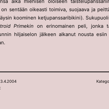
ensa aika miehisen oloiseen taistelupanssarii
 on sentään oikeasti toimiva, suojaava ja peitt
äysin koominen ketjupanssaribikini). Sukupuoli
troid Primekin
on erinomainen peli, jonka t
unnin hiljaiselon jälkeen alkanut nousta esiin
n.
3.4.2004
Katego
t