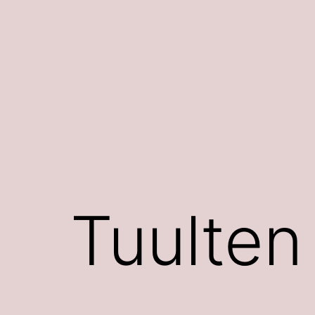
Siirry
sisältöön
Tuulten