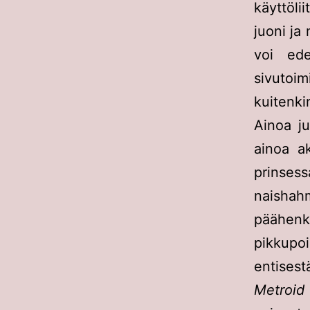
käyttöli
juoni ja
voi ede
sivutoim
kuitenki
Ainoa ju
ainoa a
prinsess
naishah
päähenk
pikkupoi
entisest
Metroid