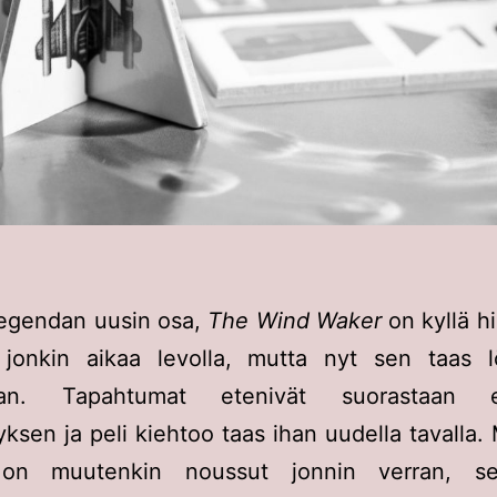
legendan uusin osa,
The Wind Waker
on kyllä hi
i jonkin aikaa levolla, mutta nyt sen taas 
aan. Tapahtumat etenivät suorastaan e
ksen ja peli kiehtoo taas ihan uudella tavalla. 
 on muutenkin noussut jonnin verran, seka