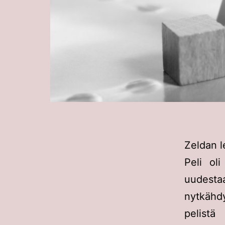
Zeldan 
Peli ol
uudest
nytkähdy
pelistä