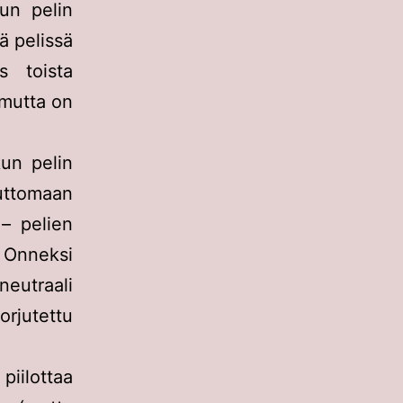
kun pelin
ä pelissä
s toista
 mutta on
kun pelin
uttomaan
 – pelien
 Onneksi
eutraali
orjutettu
piilottaa