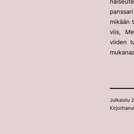
naiseut
panssari
mikään t
viis,
Me
viiden t
mukanaa
Julkaistu
2
Kirjoittanu