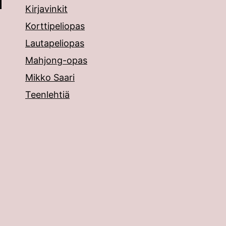
Kirjavinkit
Korttipeliopas
Lautapeliopas
Mahjong-opas
Mikko Saari
Teenlehtiä