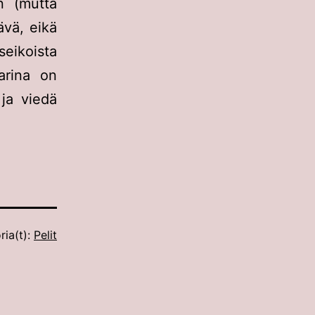
n (mutta
ävä, eikä
seikoista
arina on
 ja viedä
ria(t):
Pelit