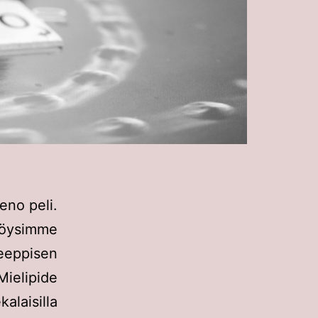
eno peli.
löysimme
eppisen
Mielipide
laisilla