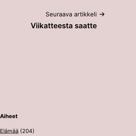
Seuraava artikkeli
Viikatteesta saatte
Aiheet
erin painalluksella. Kosketusnäytöllisten laitteiden käyt
Elämää
(204)