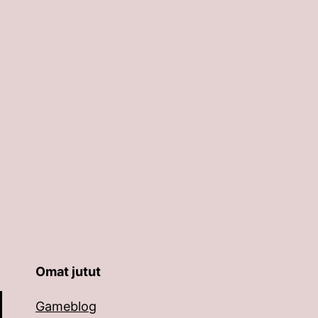
Omat jutut
äppäimillä ylös ja alas ja siirtyä halutulle sivulle ent
Gameblog