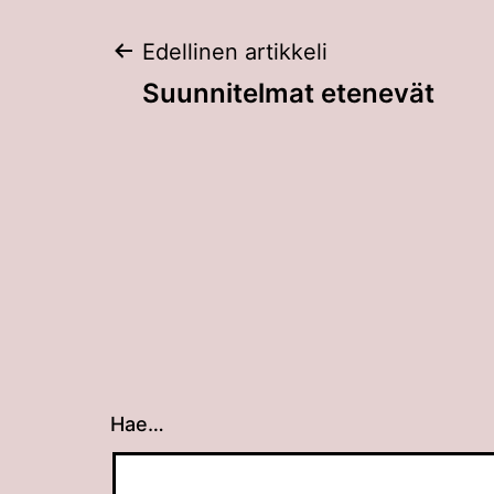
Artikkelien
Edellinen artikkeli
Suunnitelmat etenevät
selaus
Hae…
Kun tuloksia tulee, voit selata niitä nuolin