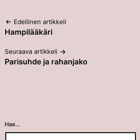
Artikkelien
Edellinen artikkeli
Hampilääkäri
selaus
Seuraava artikkeli
Parisuhde ja rahanjako
Hae…
Kun tuloksia tulee, voit selata niitä nuolinäppäimillä