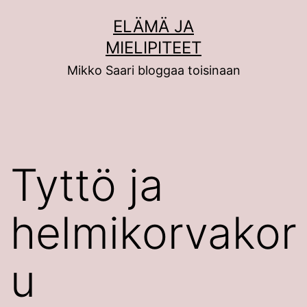
Siirry
ELÄMÄ JA
sisältöön
MIELIPITEET
Mikko Saari bloggaa toisinaan
Tyttö ja
helmikorvakor
u