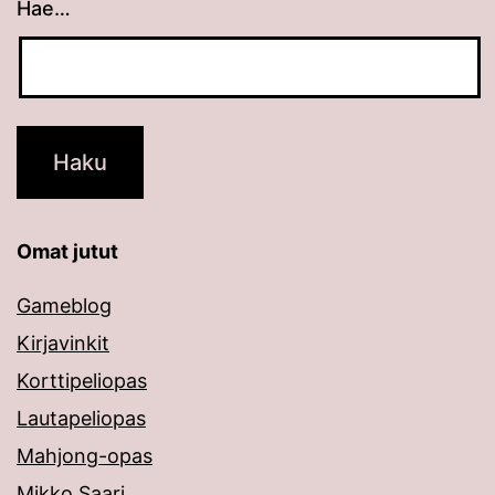
Hae…
Kun tuloksia tulee, voit selata niitä nuolinäppäimillä
Omat jutut
Gameblog
Kirjavinkit
Korttipeliopas
Lautapeliopas
Mahjong-opas
Mikko Saari