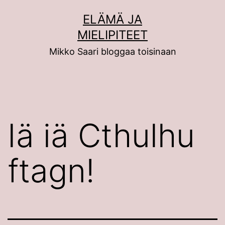
Siirry
ELÄMÄ JA
sisältöön
MIELIPITEET
Mikko Saari bloggaa toisinaan
Iä iä Cthulhu
ftagn!