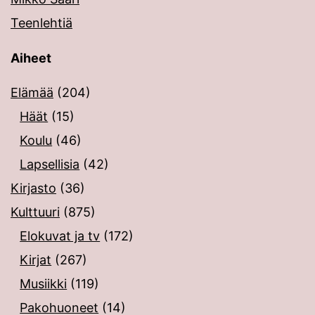
Teenlehtiä
Aiheet
Elämää
(204)
Häät
(15)
Koulu
(46)
Lapsellisia
(42)
Kirjasto
(36)
Kulttuuri
(875)
Elokuvat ja tv
(172)
Kirjat
(267)
Musiikki
(119)
Pakohuoneet
(14)