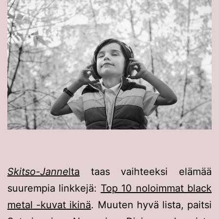
Skitso-Janne
lta
taas vaihteeksi elämää
suurempia linkkejä:
Top 10 noloimmat black
metal -kuvat ikinä
. Muuten hyvä lista, paitsi