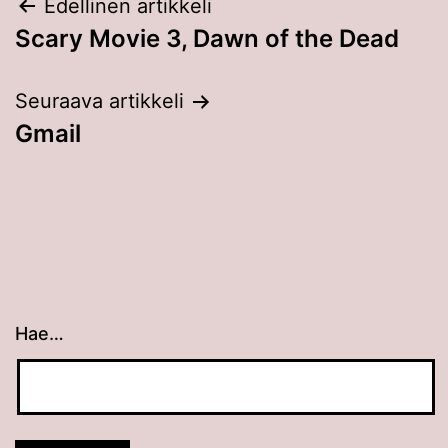
Artikkelien
Edellinen artikkeli
Scary Movie 3, Dawn of the Dead
selaus
Seuraava artikkeli
Gmail
Hae…
Kun tuloksia tulee, voit selata niitä nuolinäppäimillä