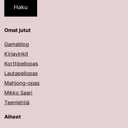
Omat jutut
Gameblog
Kirjavinkit
Korttipeliopas
Lautapeliopas
Mahjong-opas
Mikko Saari
Teenlehtiä
Aiheet