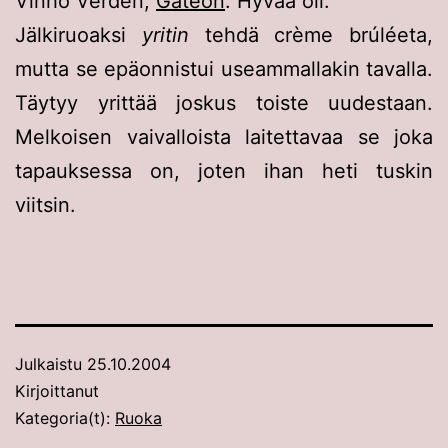
Vinho Verden,
Gatéon
. Hyvää oli.
Jälkiruoaksi
yritin
tehdä crème brúléeta,
mutta se epäonnistui useammallakin tavalla.
Täytyy yrittää joskus toiste uudestaan.
Melkoisen vaivalloista laitettavaa se joka
tapauksessa on, joten ihan heti tuskin
viitsin.
Julkaistu
25.10.2004
Kirjoittanut
Kategoria(t):
Ruoka