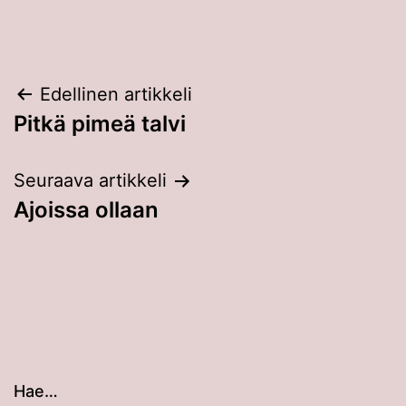
Artikkelien
Edellinen artikkeli
Pitkä pimeä talvi
selaus
Seuraava artikkeli
Ajoissa ollaan
Hae…
Kun tuloksia tulee, voit selata niitä nuolinäppäimillä