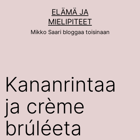
Siirry
ELÄMÄ JA
sisältöön
MIELIPITEET
Mikko Saari bloggaa toisinaan
Kananrintaa
ja crème
brúléeta