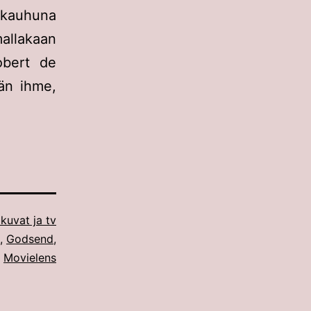
ikauhuna
allakaan
Robert de
än ihme,
kuvat ja tv
,
Godsend
,
Movielens