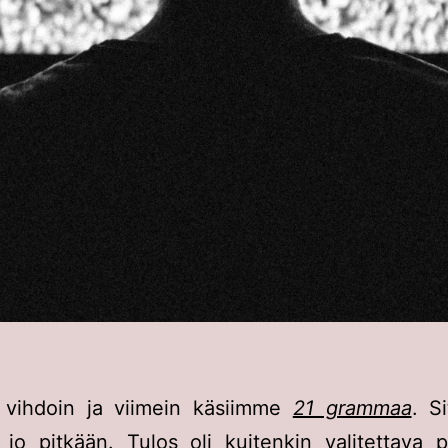
vihdoin ja viimein käsiimme
21 grammaa
. S
 jo pitkään. Tulos oli kuitenkin valitettava 