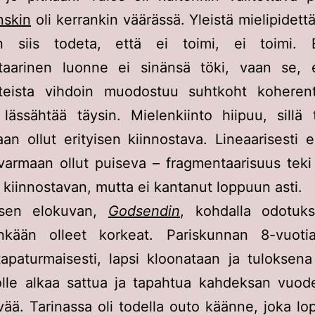
nskin
oli kerrankin väärässä. Yleistä mielipidett
in siis todeta, että ei toimi, ei toimi. 
taarinen luonne ei sinänsä töki, vaan se, 
teista vihdoin muodostuu suhtkoht koherent
lässähtää täysin. Mielenkiinto hiipuu, sillä 
aan ollut erityisen kiinnostava. Lineaarisesti e
 varmaan ollut puiseva – fragmentaarisuus teki 
 kiinnostavan, mutta ei kantanut loppuun asti.
oisen elokuvan,
Godsendin
, kohdalla odotuks
inkään olleet korkeat. Pariskunnan 8-vuoti
apaturmaisesti, lapsi kloonataan ja tuloksen
olle alkaa sattua ja tapahtua kahdeksan vuod
vää. Tarinassa oli todella outo käänne, joka lop