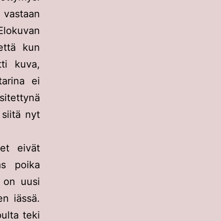
ä vastaan
Elokuvan
että kun
ti kuva,
tarina ei
sitettynä
siitä nyt
et eivät
as poika
a on uusi
en iässä.
ulta teki