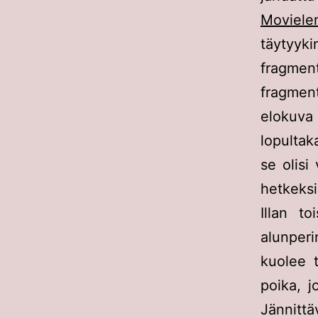
Moviele
täytyyk
fragmen
fragmen
elokuva 
lopultak
se olisi
hetkeksi
Illan t
alunper
kuolee t
poika, j
Jännittä