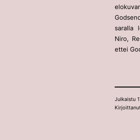
elokuva
Godsend
saralla 
Niro, R
ettei Go
Julkaistu
1
Kirjoittanu