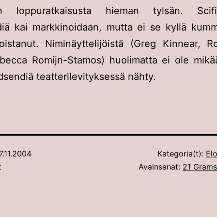
n loppuratkaisusta hieman tylsän. Scif
iä kai markkinoidaan, mutta ei se kyllä kumm
loistanut. Niminäyttelijöistä (Greg Kinnear, 
ebecca Romijn-Stamos) huolimatta ei ole mikä
dsendiä teatterilevityksessä nähty.
7.11.2004
Kategoria(t):
Elo
t
Avainsanat:
21 Grams