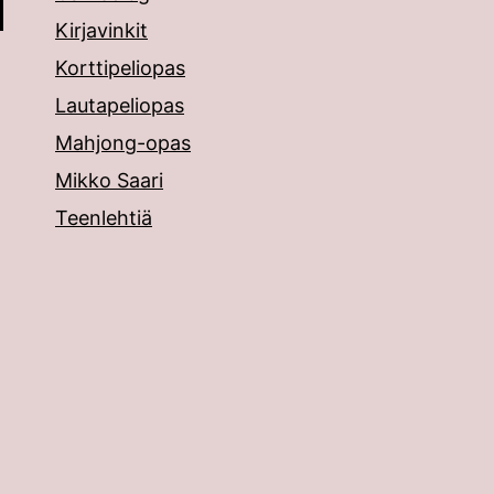
Kirjavinkit
Korttipeliopas
Lautapeliopas
Mahjong-opas
Mikko Saari
Teenlehtiä