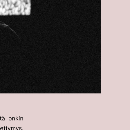
itä onkin
pettymys.