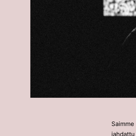
Saimme 
jahdattu