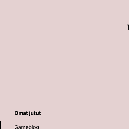
Omat jutut
äppäimillä ylös ja alas ja siirtyä halutulle sivulle ent
Gameblog