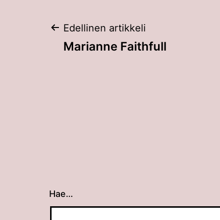
Artikkelien
Edellinen artikkeli
Marianne Faithfull
selaus
Hae…
Kun tuloksia tulee, voit selata niitä nuolin