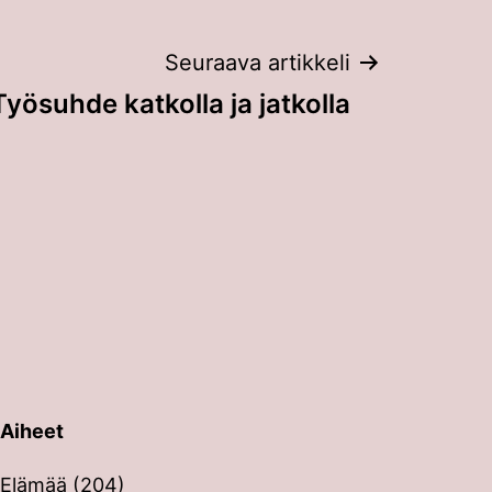
Seuraava artikkeli
Työsuhde katkolla ja jatkolla
Aiheet
erin painalluksella. Kosketusnäytöllisten laitteiden käyt
Elämää
(204)