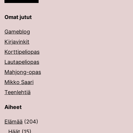
Omat jutut
Gameblog
Kirjavinkit
Korttipeliopas
Lautapeliopas
Mahjong-opas
Mikko Saari
Teenlehtiä
Aiheet
Elämää
(204)
Häät
(15)