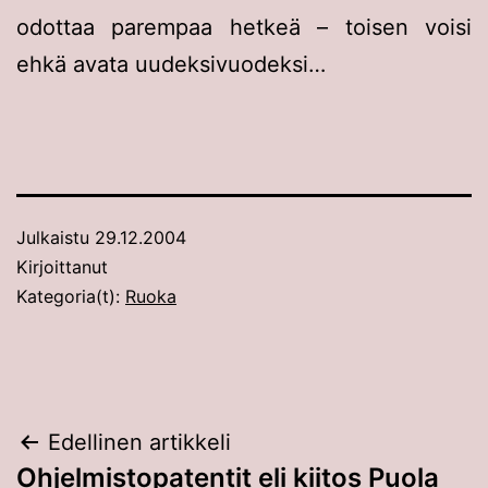
odottaa parempaa hetkeä – toisen voisi
ehkä avata uudeksivuodeksi…
Julkaistu
29.12.2004
Kirjoittanut
Kategoria(t):
Ruoka
Artikkelien
Edellinen artikkeli
Ohjelmistopatentit eli kiitos Puola