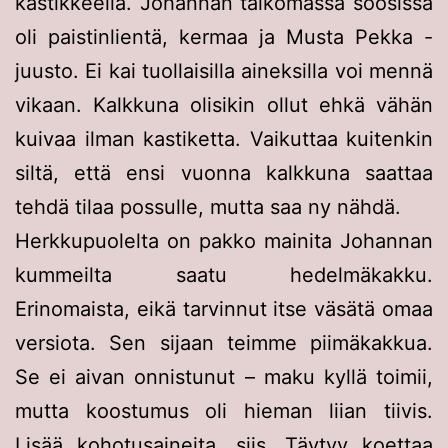
kastikkeella. Johannan taikomassa soosissa
oli paistinlientä, kermaa ja Musta Pekka -
juusto. Ei kai tuollaisilla aineksilla voi mennä
vikaan. Kalkkuna olisikin ollut ehkä vähän
kuivaa ilman kastiketta. Vaikuttaa kuitenkin
siltä, että ensi vuonna kalkkuna saattaa
tehdä tilaa possulle, mutta saa ny nähdä.
Herkkupuolelta on pakko mainita Johannan
kummeilta saatu hedelmäkakku.
Erinomaista, eikä tarvinnut itse väsätä omaa
versiota. Sen sijaan teimme piimäkakkua.
Se ei aivan onnistunut – maku kyllä toimii,
mutta koostumus oli hieman liian tiivis.
Lisää kohotusaineita, siis. Täytyy koettaa