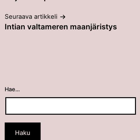
selaus
Seuraava artikkeli
Intian valtameren maanjäristys
Hae…
Kun tuloksia tulee, voit selata niitä nuolinäppäimillä