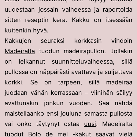
uudestaan jossain vaiheessa ja raportoida
sitten reseptin kera. Kakku on itsessään
kuitenkin hyvä.
Kakkujen seuraksi korkkasin vihdoin
Madeiralta
tuodun madeirapullon. Jollakin
on leikannut suunnitteluvaiheessa, sillä
pullossa on näppärästi avattava ja suljettava
korkki. Se on tarpeen, sillä madeiraa
juodaan vähän kerrassaan – viinihän säilyy
avattunakin jonkun vuoden. Saa nähdä
maistellaanko ensi jouluna samasta pullosta
vai onko täytynyt ostaa
uusi
. Madeiralta
tuodut Bolo de mel -kakut saavat vielä