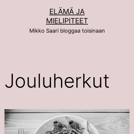
Siirry
ELÄMÄ JA
sisältöön
MIELIPITEET
Mikko Saari bloggaa toisinaan
Jouluherkut