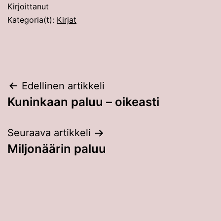
Kirjoittanut
Kategoria(t):
Kirjat
Artikkelien
Edellinen artikkeli
Kuninkaan paluu – oikeasti
selaus
Seuraava artikkeli
Miljonäärin paluu