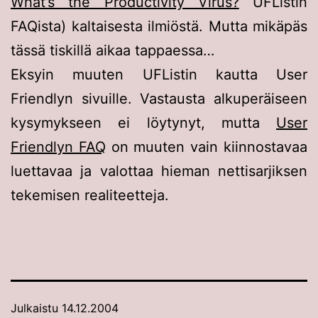
What’s the Productivity Virus?
UFListin
FAQista) kaltaisesta ilmiöstä. Mutta mikäpäs
tässä tiskillä aikaa tappaessa…
Eksyin muuten UFListin kautta User
Friendlyn sivuille. Vastausta alkuperäiseen
kysymykseen ei löytynyt, mutta
User
Friendlyn FAQ
on muuten vain kiinnostavaa
luettavaa ja valottaa hieman nettisarjiksen
tekemisen realiteetteja.
Julkaistu
14.12.2004