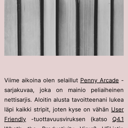
Viime aikoina olen selaillut
Penny Arcade
-
sarjakuvaa, joka on mainio peliaiheinen
nettisarjis. Aloitin alusta tavoitteenani lukea
läpi kaikki stripit, joten kyse on vähän
User
Friendly
-tuottavuusviruksen (katso
Q4.1