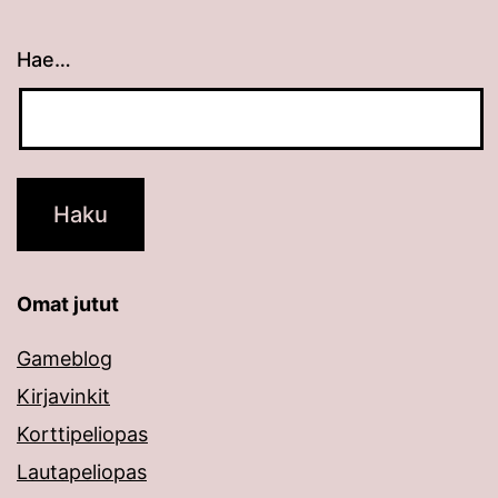
Hae…
Kun tuloksia tulee, voit selata niitä nuolinäppäimillä
Omat jutut
Gameblog
Kirjavinkit
Korttipeliopas
Lautapeliopas