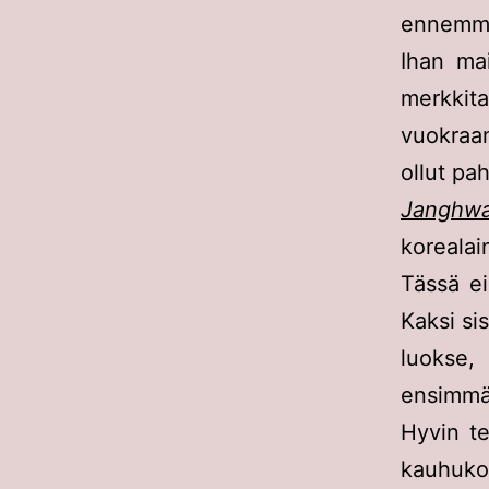
ennemmi
Ihan ma
merkkit
vuokraam
ollut pah
Janghw
korealai
Tässä ei
Kaksi sis
luokse, 
ensimmäi
Hyvin te
kauhuko