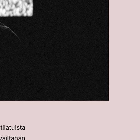
latuista
vailtahan