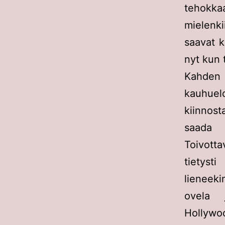
tehokka
mielenki
saavat k
nyt kun 
Kahden
kauhuel
kiinnost
saada 
Toivotta
tietyst
lieneek
ovela 
Hollywo