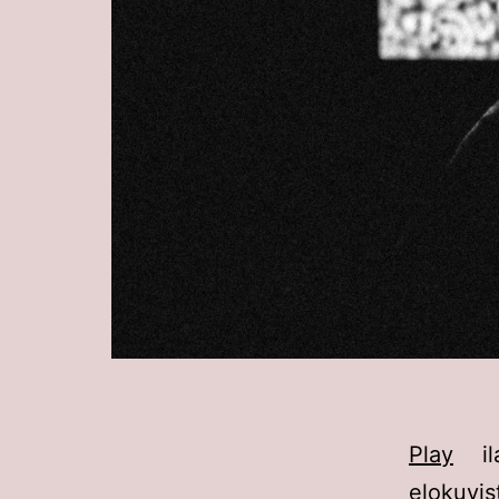
Play
ila
elokuvis