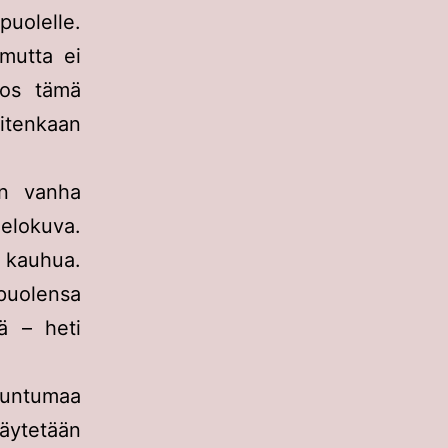
uolelle.
mutta ei
jos tämä
uitenkaan
 vanha
uelokuva.
a kauhua.
tipuolensa
tä – heti
 tuntumaa
äytetään