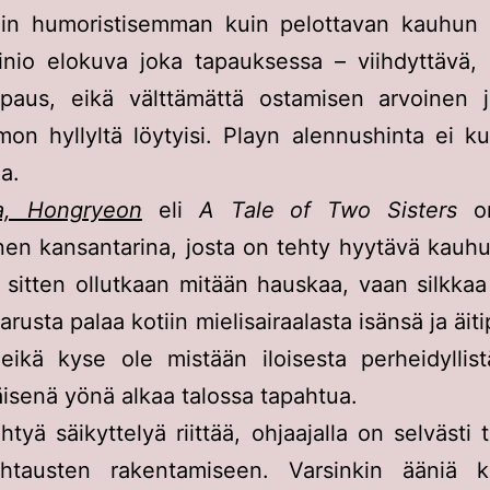
n humoristisemman kuin pelottavan kauhun p
inio elokuva joka tapauksessa – viihdyttävä, 
apaus, eikä välttämättä ostamisen arvoinen 
on hyllyltä löytyisi. Playn alennushinta ei k
a.
a, Hongryeon
eli
A Tale of Two Sisters
on
nen kansantarina, josta on tehty hyytävä kauh
 sitten ollutkaan mitään hauskaa, vaan silkka
arusta palaa kotiin mielisairaalasta isänsä ja äi
eikä kyse ole mistään iloisesta perheidyllis
senä yönä alkaa talossa tapahtua.
htyä säikyttelyä riittää, ohjaajalla on selvästi
htausten rakentamiseen. Varsinkin ääniä k