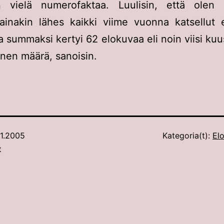
 vielä numerofaktaa. Luulisin, että olen k
 ainakin lähes kaikki viime vuonna katsellut 
ja summaksi kertyi 62 elokuvaa eli noin viisi kuu
inen määrä, sanoisin.
.1.2005
Kategoria(t):
Elo
t