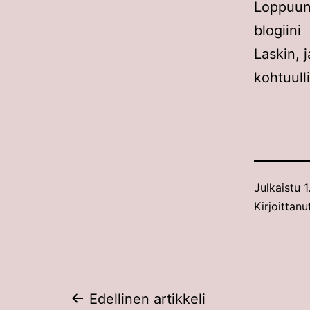
Loppuun
blogiini
Laskin, 
kohtuull
Julkaistu
1
Kirjoittanu
Artikkelien
Edellinen artikkeli