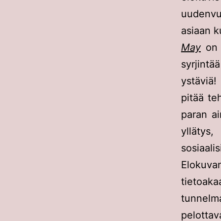
uudenvuo
asiaan k
May
on 
syrjint
ystäviä!
pitää te
paran ai
yllätys
sosiaalis
Elokuvan
tietoak
tunnelma
pelotta