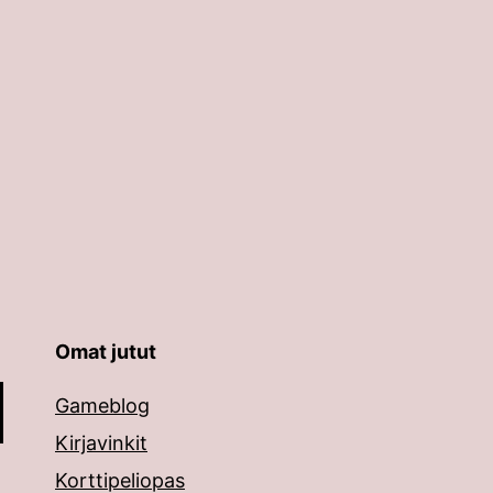
Omat jutut
äppäimillä ylös ja alas ja siirtyä halutulle sivulle ent
Gameblog
Kirjavinkit
Korttipeliopas