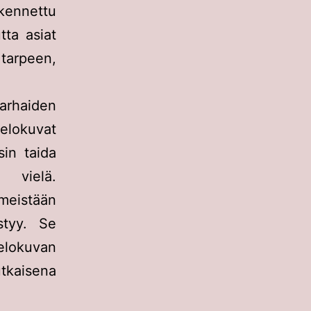
kennettu
tta asiat
 tarpeen,
rhaiden
elokuvat
sin taida
 vielä.
imeistään
styy. Se
elokuvan
kaisena