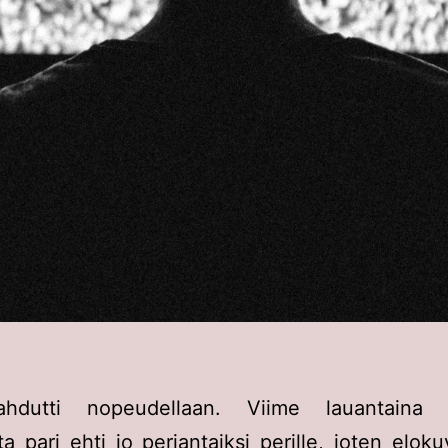
hdutti nopeudellaan. Viime lauantaina ti
ta pari ehti jo perjantaiksi perille, joten eloku