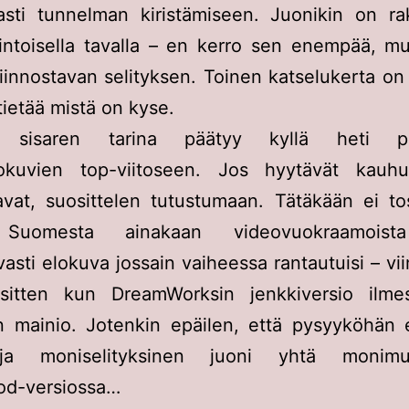
asti tunnelman kiristämiseen. Juonikin on ra
intoisella tavalla – en kerro sen enempää, mu
iinnostavan selityksen. Toinen katselukerta on
tietää mistä on kyse.
 sisaren tarina päätyy kyllä heti pa
okuvien top-viitoseen. Jos hyytävät kauhu
avat, suosittelen tutustumaan. Tätäkään ei to
Suomesta ainakaan videovuokraamoista
vasti elokuva jossain vaiheessa rantautuisi – vi
i sitten kun DreamWorksin jenkkiversio ilme
in mainio. Jotenkin epäilen, että pysyyköhän 
ja moniselityksinen juoni yhtä monimut
od-versiossa…