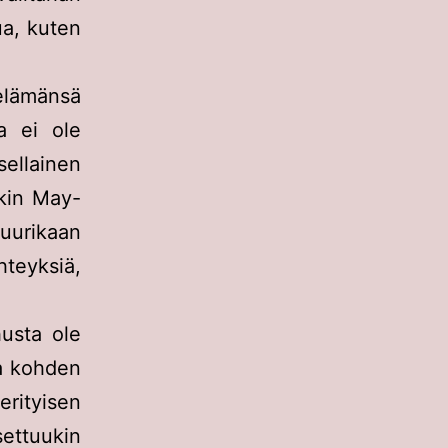
ua, kuten
elämänsä
a ei ole
sellainen
ekin May-
suurikaan
teyksiä,
husta ole
a kohden
erityisen
ettuukin