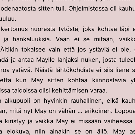
denaatosta sitten tuli. Ohjelmistossa oli kauh
uuluu.
kertomus nuoresta tytöstä, joka kohtaa läpi 
ää ja hankaluuksia. Vaan ei se mitään, vaikk
 Äitikin tokaisee vain että jos ystäviä ei ole, 
hdä ja antaa Maylle lahjaksi nuken, josta tule
noa ystävä. Näistä lähtökohdista ei siis liene 
, että kun May sitten kohtaa kiinnostavia yh
issa taidoissa olisi kehittämisen varaa.
 alkupuoli on hyvinkin rauhallinen, eikä kau
aan, mitä nyt May on vähän … erikoinen. Loppu
 kiristyy ja vaikka May ei missään vaiheessa 
va elokuva, niin ainakin se on ällö. May as