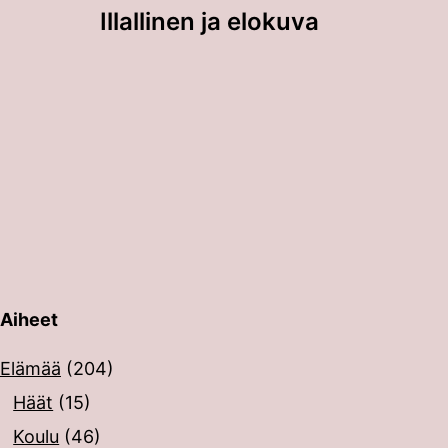
Illallinen ja elokuva
Aiheet
erin painalluksella. Kosketusnäytöllisten laitteiden käyt
Elämää
(204)
Häät
(15)
Koulu
(46)