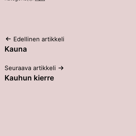
Artikkelien
Edellinen artikkeli
Kauna
selaus
Seuraava artikkeli
Kauhun kierre