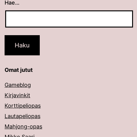
Hae…
Kun tuloksia tulee, voit selata niitä nuolinäppäimillä
Omat jutut
Gameblog
Kirjavinkit
Korttipeliopas
Lautapeliopas
Mahjong-opas
Mikko Saari