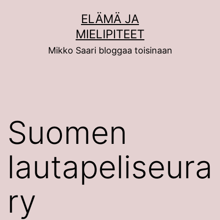
Siirry
ELÄMÄ JA
sisältöön
MIELIPITEET
Mikko Saari bloggaa toisinaan
Suomen
lautapeliseura
ry