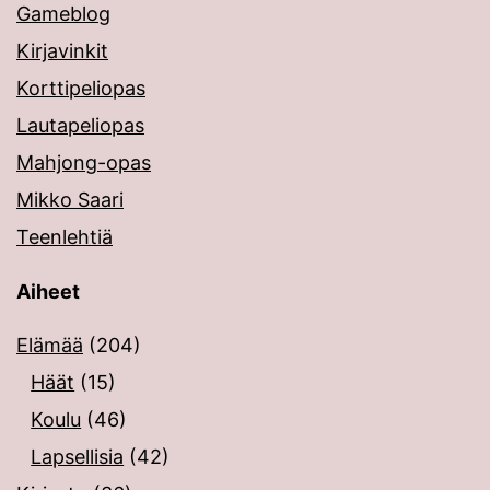
Gameblog
Kirjavinkit
Korttipeliopas
Lautapeliopas
Mahjong-opas
Mikko Saari
Teenlehtiä
Aiheet
Elämää
(204)
Häät
(15)
Koulu
(46)
Lapsellisia
(42)