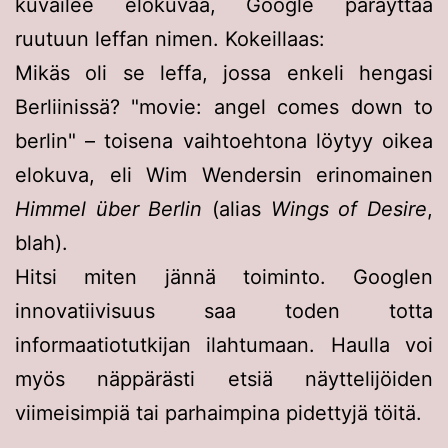
kuvailee elokuvaa, Google päräyttää
ruutuun leffan nimen. Kokeillaas:
Mikäs oli se leffa, jossa enkeli hengasi
Berliinissä? "movie: angel comes down to
berlin" – toisena vaihtoehtona löytyy oikea
elokuva, eli Wim Wendersin erinomainen
Himmel über Berlin
(alias
Wings of Desire
,
blah).
Hitsi miten jännä toiminto. Googlen
innovatiivisuus saa toden totta
informaatiotutkijan ilahtumaan. Haulla voi
myös näppärästi etsiä näyttelijöiden
viimeisimpiä tai parhaimpina pidettyjä töitä.