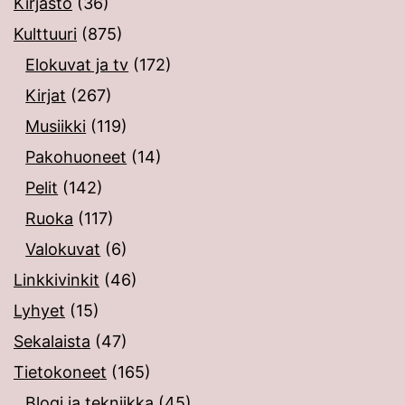
Kirjasto
(36)
Kulttuuri
(875)
Elokuvat ja tv
(172)
Kirjat
(267)
Musiikki
(119)
Pakohuoneet
(14)
Pelit
(142)
Ruoka
(117)
Valokuvat
(6)
Linkkivinkit
(46)
Lyhyet
(15)
Sekalaista
(47)
Tietokoneet
(165)
Blogi ja tekniikka
(45)