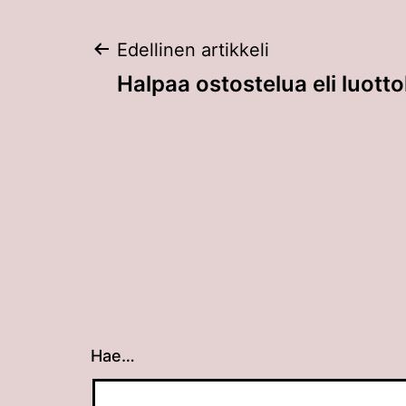
Artikkelien
Edellinen artikkeli
Halpaa ostostelua eli luotto
selaus
Hae…
Kun tuloksia tulee, voit selata niitä nuolin