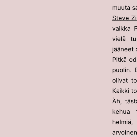
muuta s
Steve Z
vaikka 
vielä t
jääneet
Pitkä od
puolin. 
olivat t
Kaikki to
Äh, täs
kehua t
helmiä,
arvoinen