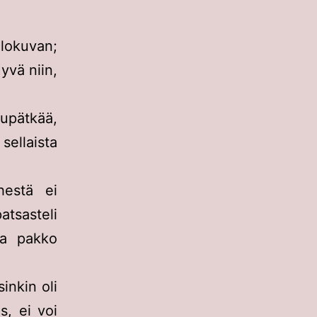
lokuvan;
yvä niin,
upätkää,
sellaista
hestä ei
atsasteli
la pakko
sinkin oli
s, ei voi