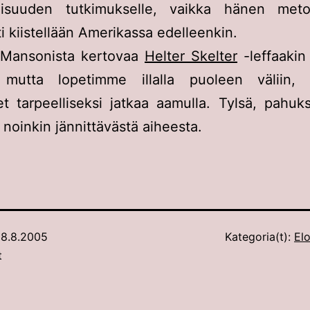
lisuuden tutkimukselle, vaikka hänen meto
ti kiistellään Amerikassa edelleenkin.
 Mansonista kertovaa
Helter Skelter
-leffaakin 
 mutta lopetimme illalla puoleen väliin
t tarpeelliseksi jatkaa aamulla. Tylsä, pahuk
 noinkin jännittävästä aiheesta.
8.8.2005
Kategoria(t):
Elo
t