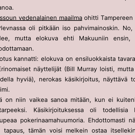
anoa.
issoun vedenalainen maailma
ohitti Tampereen t
Plevnassa oli pitkään iso pahvimainoskin. No,
ulee, mutta elokuva ehti Makuuniin ensin
 odottamaan.
otus kannatti: elokuva on ensiluokkaista tavara
Erinomaiset näyttelijät (Bill Murray loisti, mutt
odella hyviä), nerokas käsikirjoitus, näyttävä 
imi.
tä on niin vaikea sanoa mitään, kun ei kuiten
arpeeksi. Käsikirjoituksessa oli todellisia 
 upeaa pokerinaamahuumoria. Ehdottomasti n
 tapaus, tämän voisi melkein ostaa itselleki