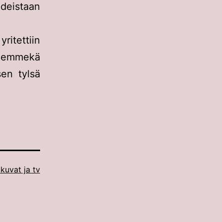
deistaan
yritettiin
, emmekä
sen tylsä
kuvat ja tv