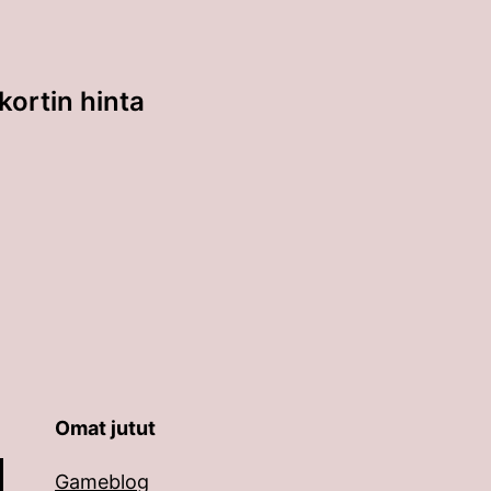
kortin hinta
Omat jutut
äppäimillä ylös ja alas ja siirtyä halutulle sivulle ent
Gameblog