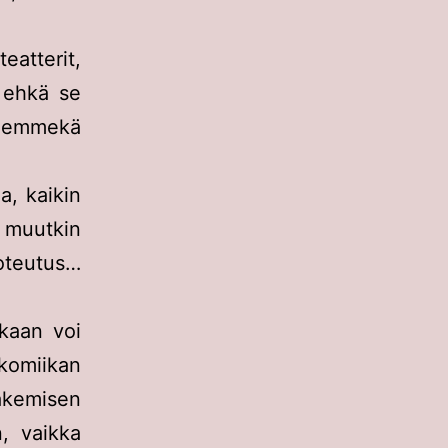
eatterit,
 ehkä se
, emmekä
a, kaikin
a muutkin
toteutus…
kaan voi
komiikan
äkemisen
n, vaikka