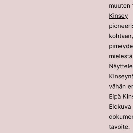
muuten t
Kinsey
o
pioneer
kohtaan
pimeyde
mielestä
Näyttel
Kinseynä
vähän er
Eipä Kin
Elokuv
dokumen
tavoit