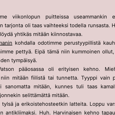
mme viikonlopun puitteissa useammankin e
 tarjonta oli taas vaihteeksi todella runsasta. H
 löydä yhtikäs mitään kiinnostavaa.
manin
kohdalla odotimme perustyypillistä kauh
imme pettyä. Eipä tämä niin kummoinen ollut, 
hden tympäisyä.
atson pääosassa oli erityisen kehno. Mie
 niin mitään fiilistä tai tunnetta. Tyyppi vain p
i sanomatta mitään, kunnes tuli taas kama
jonnekin selittämättä mitään.
 tylsä ja erikoistehosteetkin latteita. Loppu var
en antikliimaksi. Huh. Harvinaisen kehno tapau