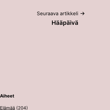
Seuraava artikkeli
Hääpäivä
Aiheet
erin painalluksella. Kosketusnäytöllisten laitteiden käyt
Elämää
(204)