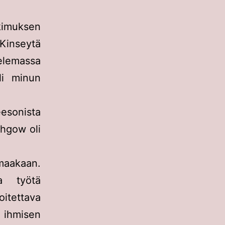
imuksen
Kinseytä
elemassa
li minun
esonista
thgow oli
amaakaan.
a työtä
itettava
ihmisen