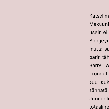
Katseli
Makuunin
usein ei
Boogey
mutta sa
parin tä
Barry W
irronnut
suu auk
sännätä 
Juoni oli
totaalin