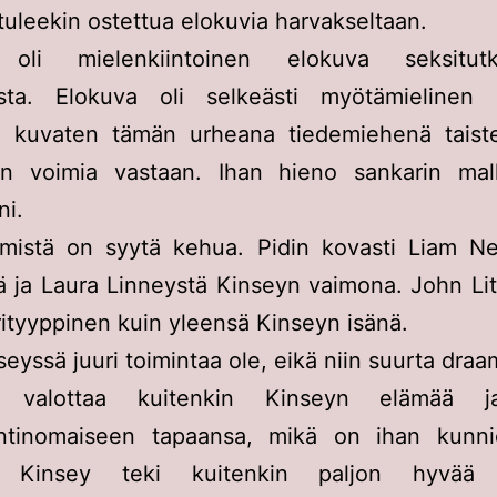
uleekin ostettua elokuvia harvakseltaan.
li mielenkiintoinen elokuva seksitutk
ista. Elokuva oli selkeästi myötämielinen 
, kuvaten tämän urheana tiedemiehenä taist
n voimia vastaan. Ihan hieno sankarin mal
ni.
emistä on syytä kehua. Pidin kovasti Liam Ne
 ja Laura Linneystä Kinseyn vaimona. John Li
ityyppinen kuin yleensä Kinseyn isänä.
seyssä juuri toimintaa ole, eikä niin suurta dra
a valottaa kuitenkin Kinseyn elämää j
tinomaiseen tapaansa, mikä on ihan kunnio
e. Kinsey teki kuitenkin paljon hyvää 