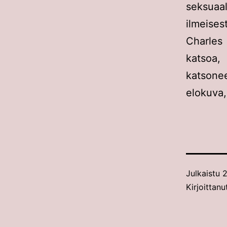
seksuaa
ilmeises
Charles
katsoa,
katsonee
elokuva,
Julkaistu
2
Kirjoittanu