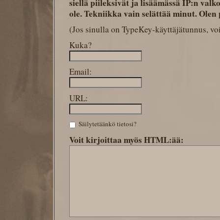
siellä piileksivät ja lisäämässä IP:n valkois
ole. Tekniikka vain selättää minut. Olen 
(Jos sinulla on TypeKey-käyttäjätunnus, voi
Kuka?
Email:
URL:
Säilytetäänkö tietosi?
Voit kirjoittaa myös HTML:ää: