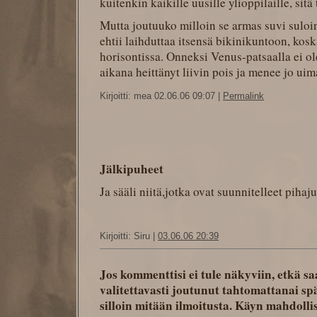
kuitenkin kaikille uusille ylioppilaille, sitä
Mutta joutuuko milloin se armas suvi sulo
ehtii laihduttaa itsensä bikinikuntoon, kos
horisontissa. Onneksi Venus-patsaalla ei ol
aikana heittänyt liivin pois ja menee jo uim
Kirjoitti: mea 02.06.06 09:07
|
Permalink
Jälkipuheet
Ja sääli niitä,jotka ovat suunnitelleet pihaj
Kirjoitti: Siru |
03.06.06 20:39
Jos kommenttisi ei tule näkyviin, etkä sa
valitettavasti joutunut tahtomattanai spä
silloin mitään ilmoitusta. Käyn mahdol