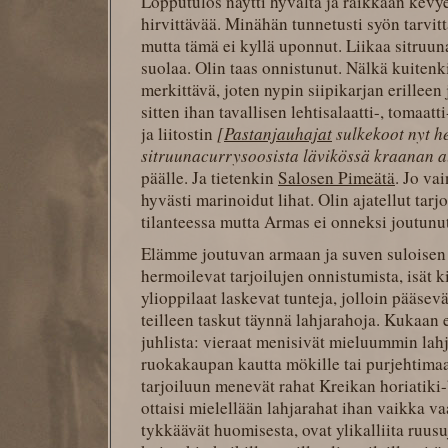
Lopputulos näytti hyvältä ja raikkaan kevyel
hirvittävää. Minähän tunnetusti syön tarvi
mutta tämä ei kyllä uponnut. Liikaa sitruuna
suolaa. Olin taas onnistunut. Nälkä kuitenk
merkittävä, joten nypin siipikarjan erilleen 
sitten ihan tavallisen lehtisalaatti-, tomaatti
ja liitostin
[
Pastanjauhajat
sulkekoot nyt h
sitruunacurrysoosista lävikössä kraanan a
päälle. Ja tietenkin
Salosen Pimeätä
. Jo vai
hyvästi marinoidut lihat. Olin ajatellut tarjo
tilanteessa mutta Armas ei onneksi joutun
Elämme joutuvan armaan ja suven suloisen 
hermoilevat tarjoilujen onnistumista, isät ki
ylioppilaat laskevat tunteja, jolloin pääsev
teilleen taskut täynnä lahjarahoja. Kukaan e
juhlista: vieraat menisivät mieluummin lahj
ruokakaupan kautta mökille tai purjehtima
tarjoiluun menevät rahat Kreikan horiatiki-b
ottaisi mielellään lahjarahat ihan vaikka va
tykkäävät huomisesta, ovat ylikalliita ruu