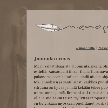
|
« Amen tälle
Pääsiv
Joutuuko armas
Mean salaattibaarista, huomenta, meillä olis
esitellä. Katsottuani tiistai-iltana
Hurmaava
pakonomaiseen halutilaan tehdä niiden oh
toki annoksen ja säntillisesti kaikkea puolik
sitruuna on hyvää ja mitä kekään tekee puol
toimettomia jämiä. Roimahkosti ropsaisin t
olla ja suolaakin taisin myllyttää intopäiss
en tietenkään myöskään puolittanut, koska 