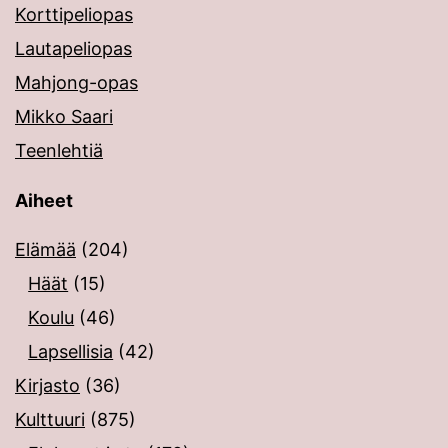
Korttipeliopas
Lautapeliopas
Mahjong-opas
Mikko Saari
Teenlehtiä
Aiheet
Elämää
(204)
Häät
(15)
Koulu
(46)
Lapsellisia
(42)
Kirjasto
(36)
Kulttuuri
(875)