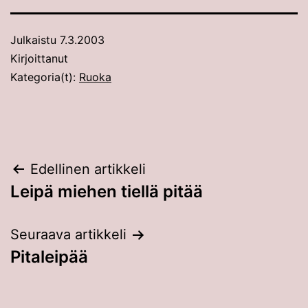
Julkaistu
7.3.2003
Kirjoittanut
Kategoria(t):
Ruoka
Artikkelien
Edellinen artikkeli
Leipä miehen tiellä pitää
selaus
Seuraava artikkeli
Pitaleipää