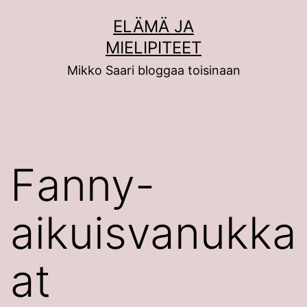
Siirry
ELÄMÄ JA
sisältöön
MIELIPITEET
Mikko Saari bloggaa toisinaan
Fanny-
aikuisvanukka
at