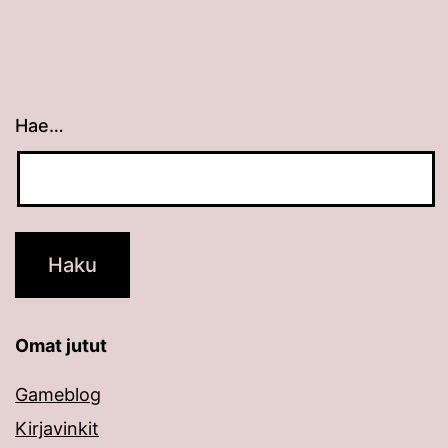
Hae…
Kun tuloksia tulee, voit selata niitä nuolinäppäimillä
Omat jutut
Gameblog
Kirjavinkit