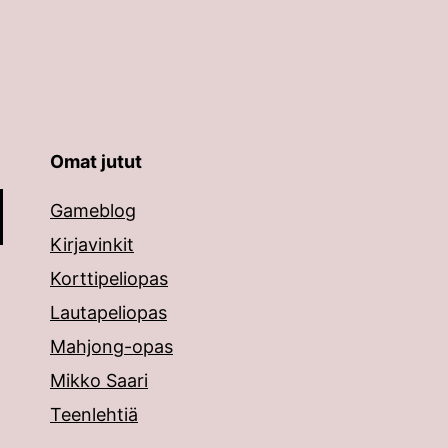
Omat jutut
äppäimillä ylös ja alas ja siirtyä halutulle sivulle ent
Gameblog
Kirjavinkit
Korttipeliopas
Lautapeliopas
Mahjong-opas
Mikko Saari
Teenlehtiä