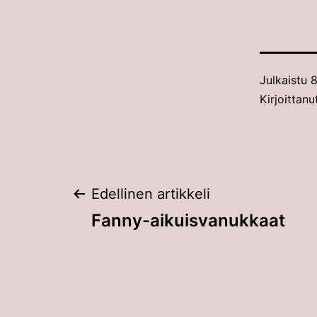
Julkaistu
8
Kirjoittanu
Artikkelien
Edellinen artikkeli
Fanny-aikuisvanukkaat
selaus