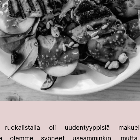
ruokalistalla oli uudentyyppisiä makuel
loita olemme syöneet useamminkin, mutta