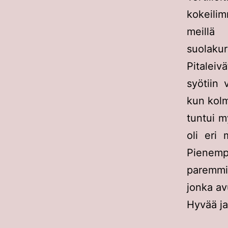
kokeilim
meillä 
suolakurk
Pitaleiv
syötiin 
kun kolm
tuntui m
oli eri 
Pienemp
paremmin 
jonka av
Hyvää ja