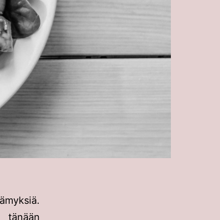
ämyksiä.
 tänään