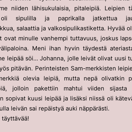
me niiden lähisukulaisia, pitaleipiä. Leipien t
oli sipulilla ja paprikalla jatkettua jau
kua, salaattia ja valkosipulikastiketta. Hyvää ol
ät ovat minulle vanhempi tuttavuus, joskus laps
välipaloina. Meni ihan hyvin täydestä ateriast
e leipää söi… Johanna, jolle leivät olivat uusi t
yös pitävän. Perinteisten Sam-merkkisten leipie
merkkiä olevia leipiä, mutta nepä olivatkin 
iä, jolloin pakettiin mahtui viiden sijasta 
sopivat kuusi leipää ja lisäksi niissä oli kätevä
ulla leivän sai repäistyä auki näppärästi.
 täyttävää!