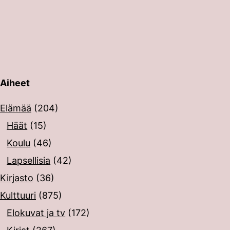
Aiheet
erin painalluksella. Kosketusnäytöllisten laitteiden käyt
Elämää
(204)
Häät
(15)
Koulu
(46)
Lapsellisia
(42)
Kirjasto
(36)
Kulttuuri
(875)
Elokuvat ja tv
(172)