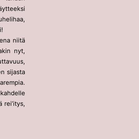
äytteeksi
helihaa,
i!
ena niitä
akin nyt,
uttavuus,
n sijasta
parempia.
kahdelle
 rei’itys,