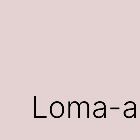
Siirry
sisältöön
Loma-a