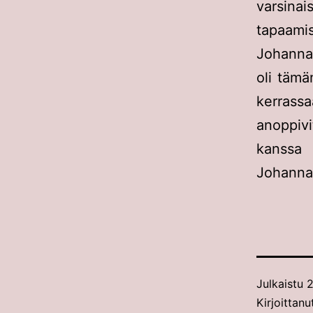
varsinai
tapaami
Johanna
oli tämä
kerras
anoppiv
kanssa 
Johannal
Julkaistu
2
Kirjoittanu