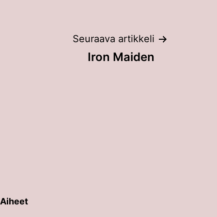
Seuraava artikkeli
Iron Maiden
Aiheet
erin painalluksella. Kosketusnäytöllisten laitteiden käyt