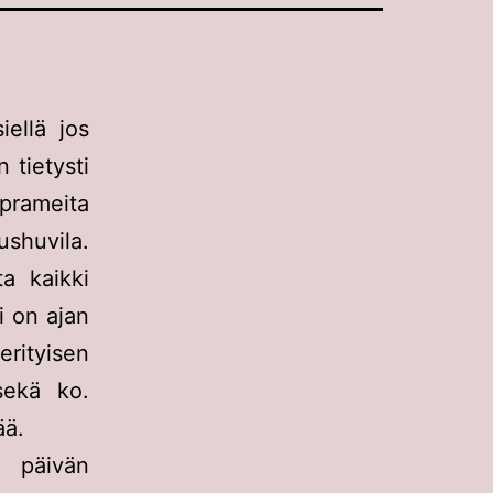
ellä jos
 tietysti
prameita
ushuvila.
ta kaikki
i on ajan
rityisen
sekä ko.
ää.
y päivän