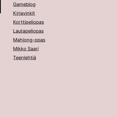
Gameblog
Kirjavinkit
Korttipeliopas
Lautapeliopas
Mahjong-opas
Mikko Saari
Teenlehtiä