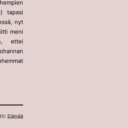
anhempien
) tapasi
ssä, nyt
itti meni
, ettei
Johannan
anhemmat
(t):
Elämää