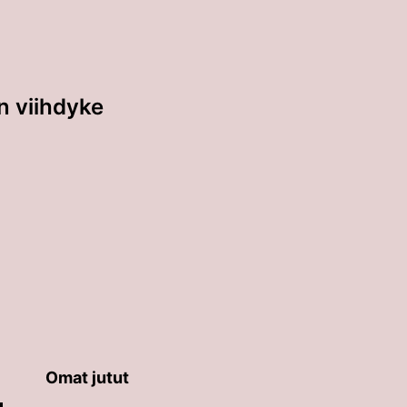
n viihdyke
Omat jutut
äppäimillä ylös ja alas ja siirtyä halutulle sivulle ent