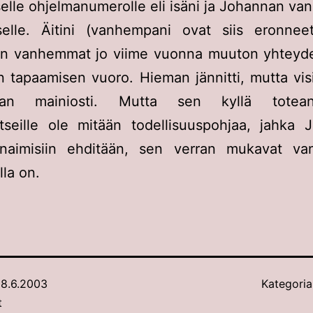
selle ohjelmanumerolle eli isäni ja Johannan v
selle. Äitini (vanhempani ovat siis eronneet
n vanhemmat jo viime vuonna muuton yhteyde
n tapaamisen vuoro. Hieman jännitti, mutta visi
saan mainiosti. Mutta sen kyllä totean
itseille ole mitään todellisuuspohjaa, jahka 
naimisiin ehditään, sen verran mukavat v
la on.
8.6.2003
Kategoria
t