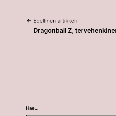
Artikkelien
Edellinen artikkeli
Dragonball Z, tervehenkine
selaus
Hae…
Kun tuloksia tulee, voit selata niitä nuolin