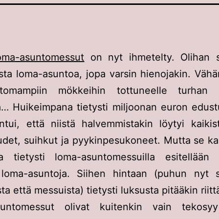
oma-asuntomessut
on nyt ihmetelty. Olihan si
ista loma-asuntoa, jopa varsin hienojakin. Vähän
ttomampiin mökkeihin tottuneelle turhan 
iä… Huikeimpana tietysti miljoonan euron edust
tui, että niistä halvemmistakin löytyi kaikis
et, suihkut ja pyykinpesukoneet. Mutta se ka
a tietysti loma-asuntomessuilla esitellään e
 loma-asuntoja. Siihen hintaan (puhun nyt 
a että messuista) tietysti luksusta pitääkin riitt
untomessut olivat kuitenkin vain tekosy