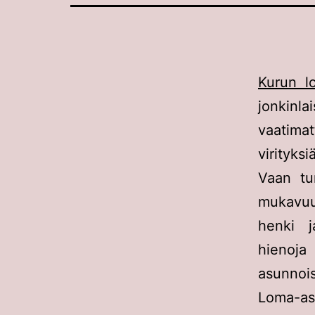
Kurun l
jonkinla
vaatima
virityks
Vaan tun
mukavuud
henki j
hienoja
asunnoist
Loma-as