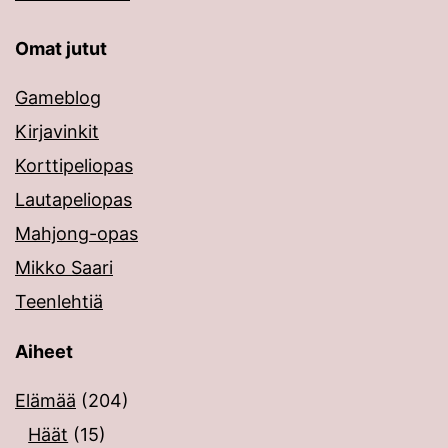
Omat jutut
Gameblog
Kirjavinkit
Korttipeliopas
Lautapeliopas
Mahjong-opas
Mikko Saari
Teenlehtiä
Aiheet
Elämää
(204)
Häät
(15)