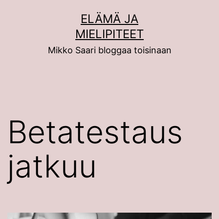
Siirry
ELÄMÄ JA
sisältöön
MIELIPITEET
Mikko Saari bloggaa toisinaan
Betatestaus
jatkuu