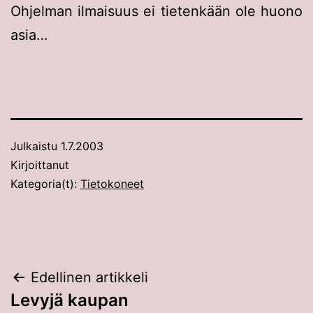
Ohjelman ilmaisuus ei tietenkään ole huono
asia…
Julkaistu
1.7.2003
Kirjoittanut
Kategoria(t):
Tietokoneet
Artikkelien
Edellinen artikkeli
Levyjä kaupan