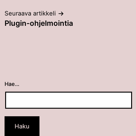
selaus
Seuraava artikkeli
Plugin-ohjelmointia
Hae…
Kun tuloksia tulee, voit selata niitä nuolinäppäimillä